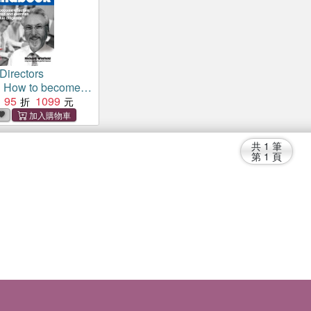
irectors
How to become
et noticed and
95
1099
oper due diligence
共
1
筆
第
1
頁