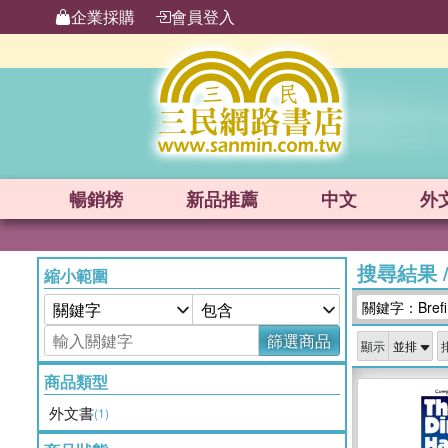
企業採購
會員登入
暢銷榜
新品
推薦
中文
外
搜尋結果
縮小範圍
關鍵字：Brefi 
篩選商品
顯示
商品類型
外文書
(1)