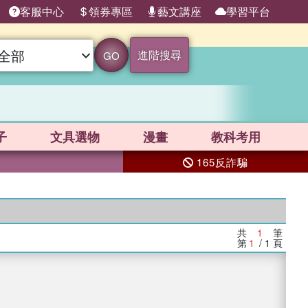
客服中心
領券專區
藝文講座
學習平台
進階搜尋
GO
子
文具選物
漫畫
教科考用
165反詐騙
共
1
筆
第
1
/ 1
頁