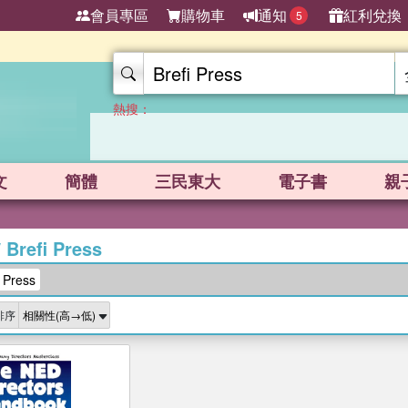
會員專區
購物車
通知
紅利兌換
5
熱搜：
文
簡體
三民東大
電子書
親
/
Brefi Press
Press
排序