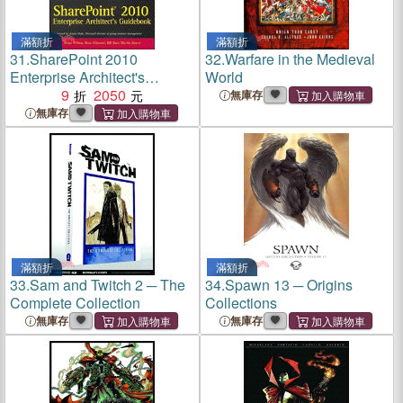
滿額折
滿額折
31.
SharePoint 2010
32.
Warfare in the Medieval
Enterprise Architect's
World
Guidebook
9
2050
無庫存
無庫存
滿額折
滿額折
33.
Sam and Twitch 2 ─ The
34.
Spawn 13 ─ Origins
Complete Collection
Collections
無庫存
無庫存