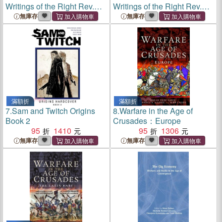
Writings of the Right Rev.
Writings of the Right Rev.
Brian Walton, D.D., Lord
Brian Walton, D.D., Lord
無庫存
無庫存
Bishop of Chester...With
Bishop of Chester...With
Notices of His Coadjutors in
Notices of His Coadjutors in
That Illustrious Wor
That Illustrious Wor
滿額折
滿額折
7.
Sam and Twitch Origins
8.
Warfare in the Age of
Book 2
Crusades：Europe
95
1410
95
1306
無庫存
無庫存