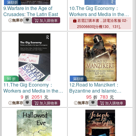
滿額折
9.
Warfare in the Age of
10.
The Gig Economy：
Crusades: The Latin East
Workers and Media in the
Age of Convergence
無庫存
若需訂購本書，請電洽客服 02-
25006600[分機130、131]。
90 折
滿額折
11.
The Gig Economy：
12.
Road to Manzikert：
Workers and Media in the
Byzantine and Islamic
Age of Convergence
9
2051
Warfare, 527-1071
95
783
無庫存
無庫存