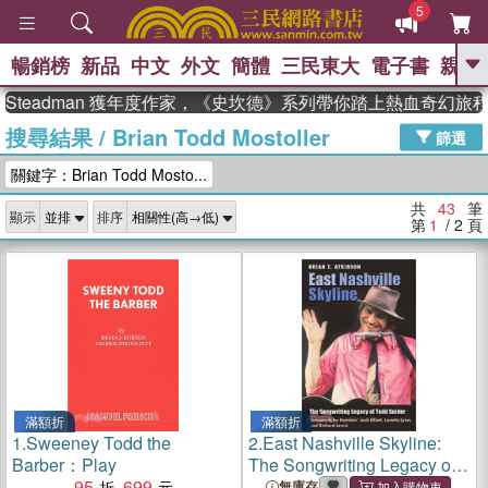
5
暢銷榜
新品
中文
外文
簡體
三民東大
電子書
親子
GO
eadman 獲年度作家，《史坎德》系列帶你踏上熱血奇幻旅程
搜尋結果
/
Brian Todd Mostoller
、
熱搜：
東野圭吾
高希均教授回憶錄
篩選
、
、
、
The Odyssey
父親節
如果歷
關鍵字：Brian Todd Mosto...
、
、
史是一群喵
暑期推薦
國際布克
、
、
獎 臺灣漫遊錄
方念華
台灣的李
共
43
筆
顯示
排序
、
、
登輝時代
數學女孩：黎曼猜想
第
1
/ 2
頁
偉大的迷走神經
滿額折
滿額折
1.
Sweeney Todd the
2.
East Nashville Skyline:
Barber：Play
The Songwriting Legacy of
95
699
Todd Snider
無庫存