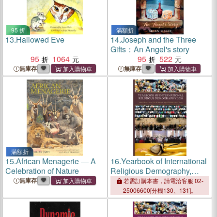
95 折
滿額折
13.
Hallowed Eve
14.
Joseph and the Three
Gifts：An Angel's story
95
1064
95
522
無庫存
無庫存
滿額折
15.
African Menagerie ― A
16.
Yearbook of International
Celebration of Nature
Religious Demography,
2018
無庫存
若需訂購本書，請電洽客服 02-
25006600[分機130、131]。