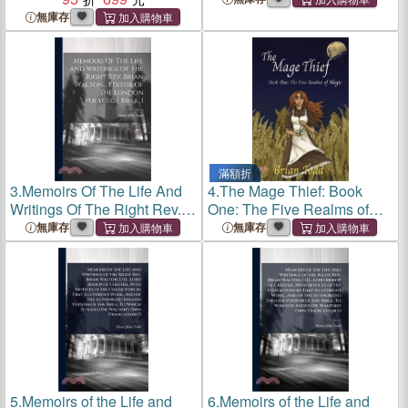
無庫存
滿額折
3.
Memoirs Of The Life And
4.
The Mage Thief: Book
Writings Of The Right Rev.
One: The Five Realms of
Brian Walton... Editor Of The
Magic
無庫存
無庫存
London Polyglot Bible, 1
5.
Memoirs of the Life and
6.
Memoirs of the Life and