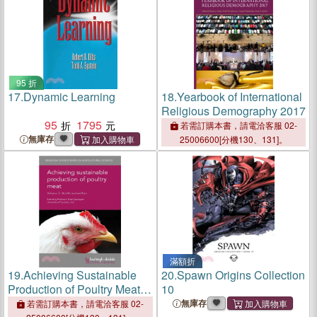
95 折
17.
Dynamic Learning
18.
Yearbook of International
Religious Demography 2017
95
1795
若需訂購本書，請電洽客服 02-
無庫存
25006600[分機130、131]。
滿額折
19.
Achieving Sustainable
20.
Spawn Origins Collection
Production of Poultry Meat ─
10
Animal Health and Welfare
無庫存
若需訂購本書，請電洽客服 02-