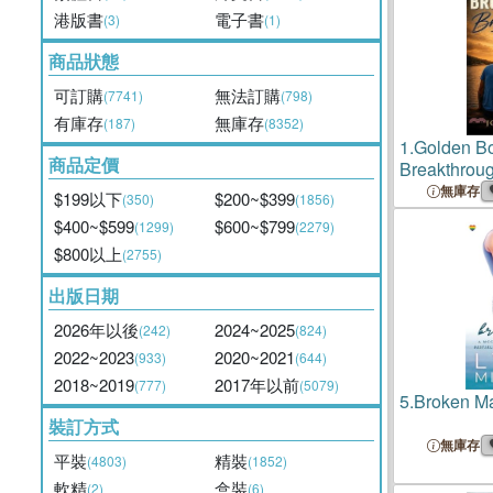
港版書
電子書
(3)
(1)
商品狀態
可訂購
無法訂購
(7741)
(798)
有庫存
無庫存
(187)
(8352)
1.
Golden Bo
商品定價
Breakthrou
無庫存
$199以下
$200~$399
(350)
(1856)
$400~$599
$600~$799
(1299)
(2279)
$800以上
(2755)
出版日期
2026年以後
2024~2025
(242)
(824)
2022~2023
2020~2021
(933)
(644)
2018~2019
2017年以前
(777)
(5079)
5.
Broken M
裝訂方式
無庫存
平裝
精裝
(4803)
(1852)
軟精
盒裝
(2)
(6)