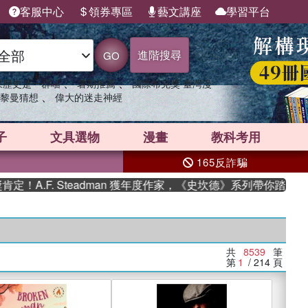
客服中心
領券專區
藝文講座
學習平台
進階搜尋
GO
、
、
果歷史是一群喵
暑期推薦
國際布克獎 臺灣漫
、
黎曼猜想
偉大的迷走神經
子
文具選物
漫畫
教科考用
165反詐騙
F. Steadman 獲年度作家，《史坎德》系列帶你踏上熱血奇幻
共
8539
筆
第
1
/ 214
頁