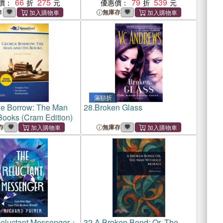
66
275
79
539
價：
優惠價：
1
無庫存
滿額折
e Borrow: The Man
28.
Broken Glass
Books (Cram Edition)
存
無庫存
eluctant Messenger：
32.
A Broken Bond; Or, The