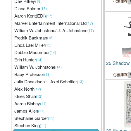
Dav Pilkey
(18)
無庫存
Diana Palmer
(18)
Aaron Kent(EDI)
(17)
Marvel Entertainment International Ltd
(17)
William W. Johnstone/ J. A. Johnstone
(17)
Fredrik Backman
(16)
Linda Lael Miller
(15)
Debbie Macomber
(14)
Erin Hunter
(14)
25.
Shadow 
William W. Johnstone
(14)
Baby Professor
(13)
無庫存
Julia Donaldson； Axel Scheffler
(13)
Alex North
(12)
Idries Shah
(12)
Aaron Blabey
(11)
James Allen
(11)
Stephanie Garber
(11)
Stephen King
(11)
29.
Poems fo