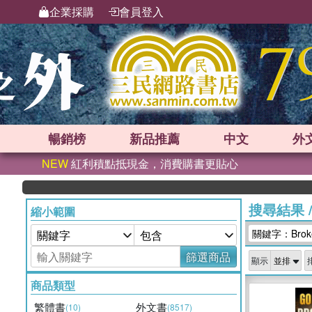
企業採購
會員登入
暢銷榜
新品
推薦
中文
外
NEW
紅利積點抵現金，消費購書更貼心
搜尋結果
縮小範圍
關鍵字：Broken
篩選商品
顯示
商品類型
繁體書
外文書
(10)
(8517)