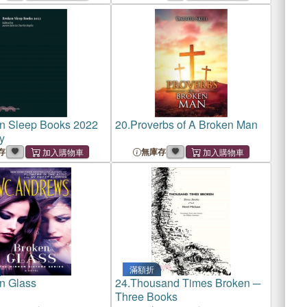
n Sleep Books 2022
20.
Proverbs of A Broken Man
y
存
無庫存
滿額折
n Glass
24.
Thousand Times Broken ─
Three Books