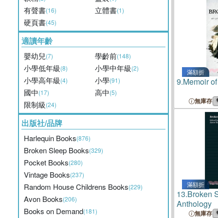
有聲書
立體書
(16)
(1)
硬頁書
(45)
適讀年齡
嬰幼兒
學齡前
(7)
(148)
小學低年級
小學中年級
(8)
(2)
滿額折
小學高年級
小學
(4)
(91)
9.
Memoir of
國中
高中
(17)
(5)
無庫存
限制級
(24)
出版社/品牌
Harlequin Books
(876)
Broken Sleep Books
(329)
Pocket Books
(280)
Vintage Books
(237)
滿額折
Random House Childrens Books
(229)
13.
Broken 
Avon Books
(206)
Anthology
Books on Demand
(181)
無庫存