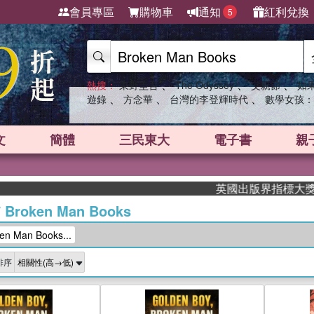
會員專區
購物車
通知
紅利兌換
5
、
、
、
熱搜：
東野圭吾
The Odyssey
父親節
如
、
、
、
遊錄
方念華
台灣的李登輝時代
數學女孩：
文
簡體
三民東大
電子書
親
英國出版界指標大獎肯定！A.
/
Broken Man Books
 Man Books...
排序