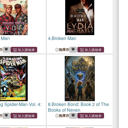
 Man
4.
Broken Man
存
無庫存
g Spider-Man Vol. 4:
8.
Broken Bond: Book 2 of The
Books of Neven
存
無庫存