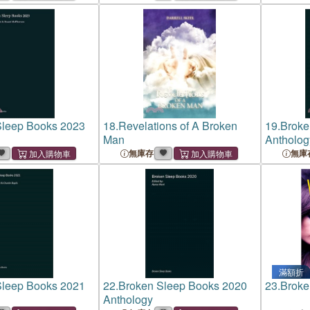
Sleep Books 2023
18.
Revelations of A Broken
19.
Broke
Man
Antholog
無庫存
無庫
滿額折
Sleep Books 2021
22.
Broken Sleep Books 2020
23.
Broke
Anthology