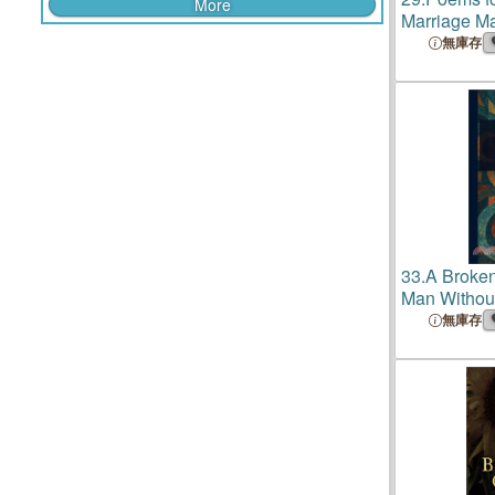
More
Marriage M
無庫存
33.
A Broken
Man Withou
無庫存