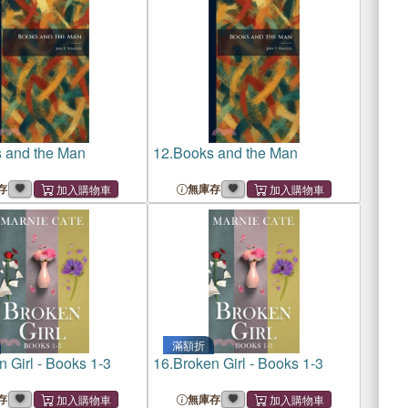
 and the Man
12.
Books and the Man
存
無庫存
滿額折
 Girl - Books 1-3
16.
Broken Girl - Books 1-3
存
無庫存