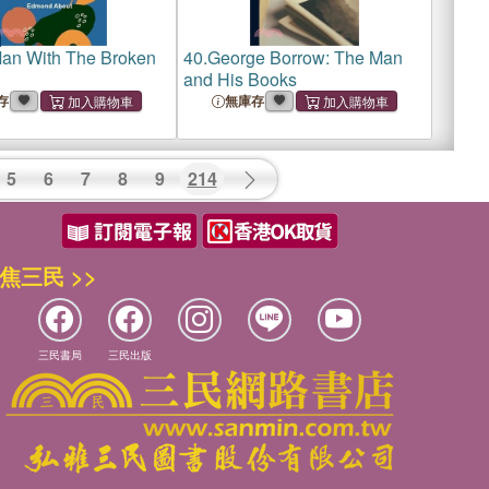
an With The Broken
40.
George Borrow: The Man
and His Books
存
無庫存
5
6
7
8
9
214
焦三民 >>
三民書局
三民出版