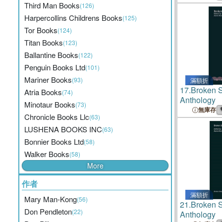
Third Man Books
(126)
Harpercollins Childrens Books
(125)
Tor Books
(124)
Titan Books
(123)
Ballantine Books
(122)
Penguin Books Ltd
(101)
Mariner Books
(93)
滿額折
17.
Broken 
Atria Books
(74)
Anthology
Minotaur Books
(73)
無庫存
Chronicle Books Llc
(63)
LUSHENA BOOKS INC
(63)
Bonnier Books Ltd
(58)
Walker Books
(58)
More
作者
滿額折
Mary Man-Kong
(56)
21.
Broken 
Don Pendleton
(22)
Anthology