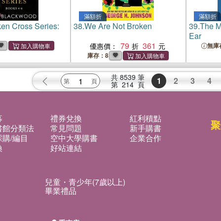
滿額折
滿額折
en Cross Series:
38.
We Are Not Broken
39.
The M
Ear
79
361
優惠價：
無庫
庫存：8
共
8539
筆
1
2
3
4
第
214
頁
募
禮券兌換
紅利積點
聚
書館分類法
常見問題
新手購書
購/編目
空中大學購書
企業合作
換
好站連結
兒童・青少年(7歲以上)
畢業禮品