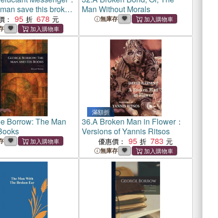
man save this broken
Man Without Morals
95
678
價：
無庫存
存
滿額折
e Borrow: The Man
36.
A Broken Man in Flower：
Books
Versions of Yannis Ritsos
95
783
存
優惠價：
無庫存