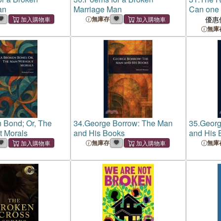
an
Marriage Man
Can one 
world?
無庫存
優惠
無庫
 Bond; Or, The
34.
George Borrow: The Man
35.
Georg
t Morals
and His Books
and His 
無庫存
無庫