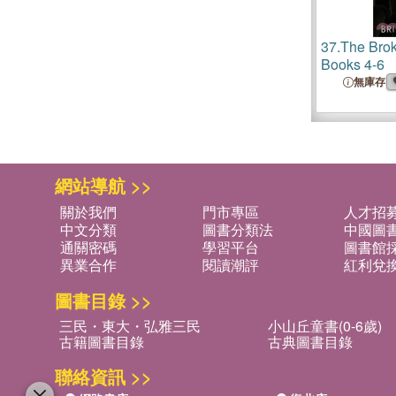
37.
The Brok
Books 4-6
無庫存
網站導航 >>
關於我們
門市專區
人才招
中文分類
圖書分類法
中國圖
通關密碼
學習平台
圖書館採
異業合作
閱讀潮評
紅利兌
圖書目錄 >>
三民・東大・弘雅三民
小山丘童書(0-6歲)
古籍圖書目錄
古典圖書目錄
聯絡資訊 >>