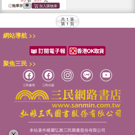
無庫存
共
1
筆
第
1
頁
網站導航 >>
聚焦三民 >>
三民書局
三民出版
本站著作權屬弘雅三民圖書股份有限公司