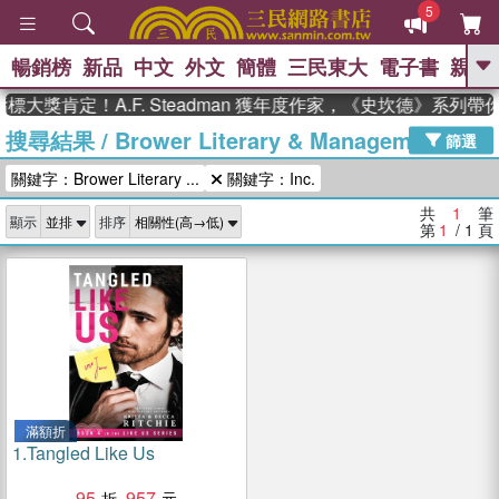
5
暢銷榜
新品
中文
外文
簡體
三民東大
電子書
親子
GO
標大獎肯定！A.F. Steadman 獲年度作家，《史坎德》系列
搜尋結果
/
Brower Literary & Management
、
熱搜：
東野圭吾
高希均教授回憶錄
篩選
、
、
、
The Odyssey
父親節
如果歷
關鍵字：Brower Literary ...
關鍵字：Inc.
、
、
史是一群喵
暑期推薦
國際布克
、
、
獎 臺灣漫遊錄
方念華
台灣的李
共
1
筆
顯示
排序
、
、
登輝時代
數學女孩：黎曼猜想
第
1
/ 1
頁
偉大的迷走神經
滿額折
1.
Tangled Like Us
95
957