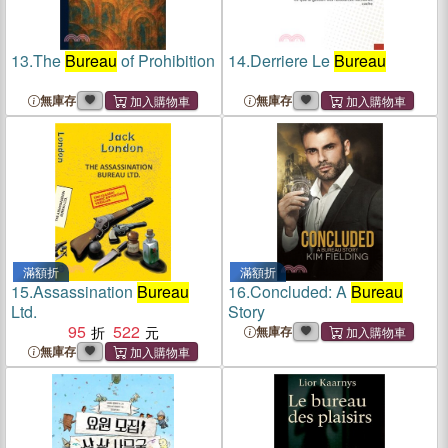
13.
The
Bureau
of Prohibition
14.
Derriere Le
Bureau
無庫存
無庫存
滿額折
滿額折
15.
Assassination
Bureau
16.
Concluded: A
Bureau
Ltd.
Story
95
522
無庫存
無庫存