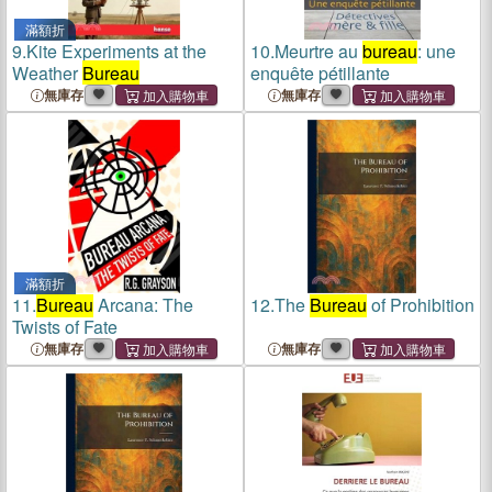
滿額折
9.
Kite Experiments at the
10.
Meurtre au
bureau
: une
Weather
Bureau
enquête pétillante
無庫存
無庫存
滿額折
11.
Bureau
Arcana: The
12.
The
Bureau
of Prohibition
Twists of Fate
無庫存
無庫存