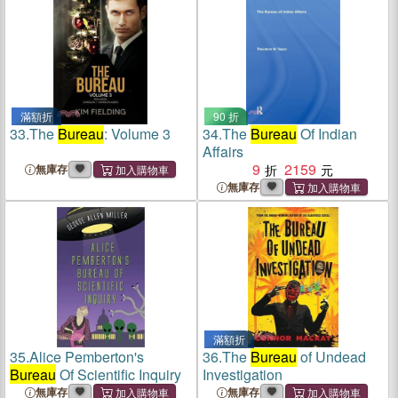
滿額折
90 折
33.
The
Bureau
: Volume 3
34.
The
Bureau
Of Indian
Affairs
9
2159
無庫存
無庫存
滿額折
35.
Alice Pemberton's
36.
The
Bureau
of Undead
Bureau
Of Scientific Inquiry
Investigation
無庫存
無庫存