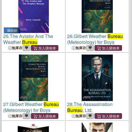
滿額折
25.
The Aviator And The
26.
Gilbert Weather
Bureau
Weather
Bureau
(Meteorology) for Boys
無庫存
無庫存
27.
Gilbert Weather
Bureau
28.
The Assassination
(Meteorology) for Boys
Bureau
, Ltd.
無庫存
無庫存