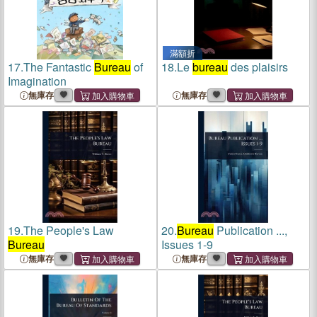
滿額折
17.
The Fantastic
Bureau
of
18.
Le
bureau
des plaisirs
Imagination
無庫存
無庫存
19.
The People's Law
20.
Bureau
Publication ...,
Bureau
Issues 1-9
無庫存
無庫存