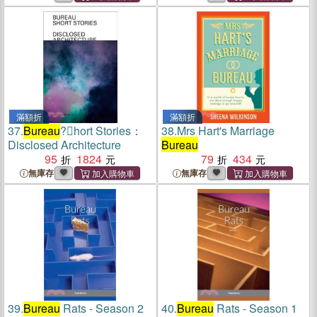
滿額折
滿額折
37.
Bureau
?hort Stories：
38.
Mrs Hart's Marriage
Disclosed Architecture
Bureau
95
1824
79
434
無庫存
無庫存
39.
Bureau
Rats - Season 2
40.
Bureau
Rats - Season 1