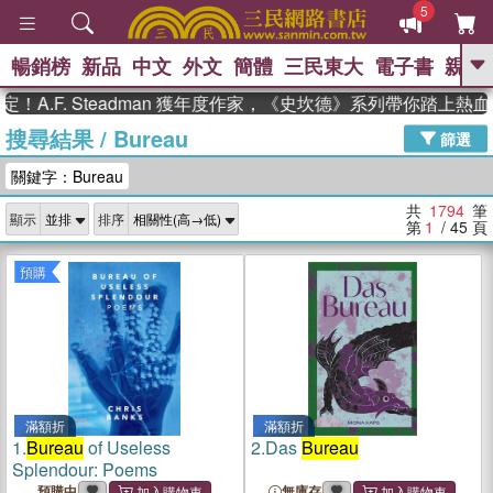
5
暢銷榜
新品
中文
外文
簡體
三民東大
電子書
親子
GO
F. Steadman 獲年度作家，《史坎德》系列帶你踏上熱血奇幻
搜尋結果
/
Bureau
、
、
熱搜：
東野圭吾
The Odyssey
篩選
、
、
父親節
如果歷史是一群喵
暑期
關鍵字：Bureau
、
、
推薦
國際布克獎 臺灣漫遊錄
方
、
、
念華
台灣的李登輝時代
數學女
共
1794
筆
顯示
排序
、
孩：黎曼猜想
偉大的迷走神經
第
1
/ 45
頁
預購
滿額折
滿額折
1.
Bureau
of Useless
2.
Das
Bureau
Splendour: Poems
預購中
無庫存