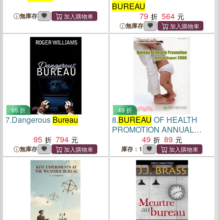
BUREAU
79
564
無庫存
無庫存
95 折
49 折
7.
Dangerous
Bureau
8.
BUREAU
OF HEALTH
PROMOTION ANNUAL
95
794
REPORT 2006
49
89
無庫存
庫存：1