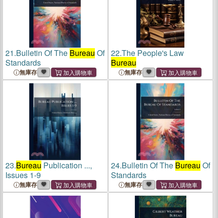
21.
Bulletin Of The
Bureau
Of
22.
The People's Law
Standards
Bureau
無庫存
無庫存
23.
Bureau
Publication ...,
24.
Bulletin Of The
Bureau
Of
Issues 1-9
Standards
無庫存
無庫存