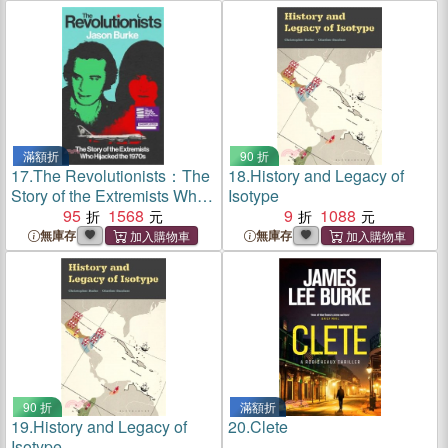
滿額折
90 折
17.
The Revolutionists：The
18.
History and Legacy of
Story of the Extremists Who
Isotype
Hijacked the 1970s
95
1568
9
1088
無庫存
無庫存
90 折
滿額折
19.
History and Legacy of
20.
Clete
Isotype