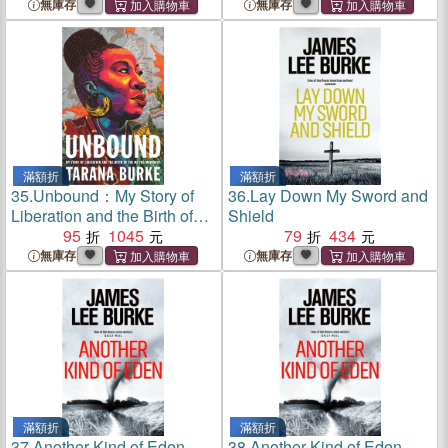
無庫存
無庫存
滿額折
滿額折
35.
Unbound：My Story of
36.
Lay Down My Sword and
Liberation and the Birth of
Shield
the Me Too Movement
95
1045
79
434
無庫存
無庫存
滿額折
滿額折
37.
Another Kind of Eden
38.
Another Kind of Eden