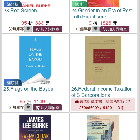
滿額折
90 折
23.
Red Screen
24.
Gender in an Era of Post-
truth Populism：
95
833
Pedagogies, Challenges
9
1826
and Strategies
無庫存
無庫存
滿額折
25.
Flags on the Bayou
26.
Federal Income Taxation
of S Corporations
95
1149
若需訂購本書，請電洽客服 02-
無庫存
25006600[分機130、131]。