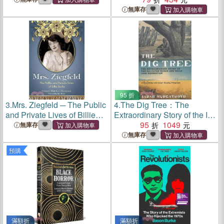
無庫存
95 折
3.
Mrs. Ziegfeld ─ The Public
4.
The Dig Tree：The
and Private Lives of Billie
Extraordinary Story of the Ill-
Burke
fated Burke and Wills 1860
95
1049
無庫存
Expedition
無庫存
預購
滿額折
滿額折