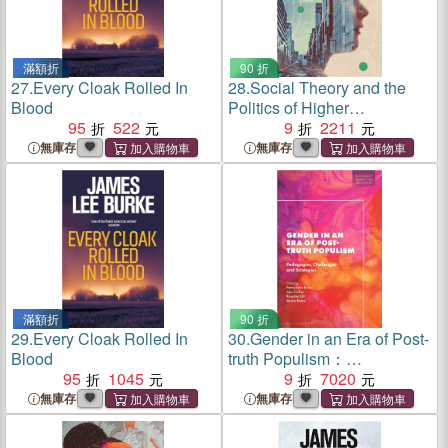
滿額折
90 折
27.
Every Cloak Rolled In
28.
Social Theory and the
Blood
Politics of Higher
95
522
Education：Critical
9
2211
Perspectives on Institutional
無庫存
無庫存
Research
滿額折
90 折
29.
Every Cloak Rolled In
30.
Gender in an Era of Post-
Blood
truth Populism：
95
1045
Pedagogies, Challenges
9
7020
and Strategies
無庫存
無庫存