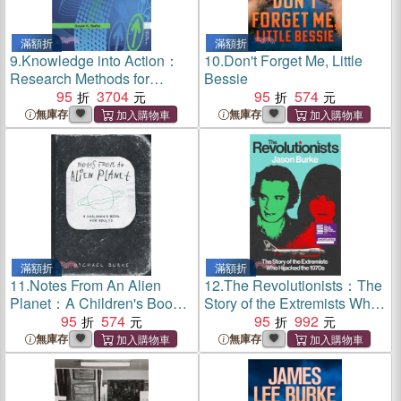
滿額折
滿額折
9.
Knowledge into Action：
10.
Don't Forget Me, Little
Research Methods for
Bessie
Library, Archives, and
95
3704
95
574
Museum Professionals
無庫存
無庫存
滿額折
滿額折
11.
Notes From An Alien
12.
The Revolutionists：The
Planet：A Children's Book
Story of the Extremists Who
For Adults
95
574
Hijacked the 1970s
95
992
無庫存
無庫存