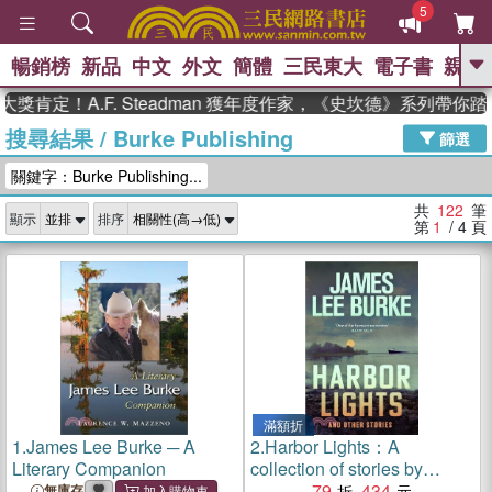
5
暢銷榜
新品
中文
外文
簡體
三民東大
電子書
親子
GO
！A.F. Steadman 獲年度作家，《史坎德》系列帶你踏上熱
搜尋結果
/
Burke Publishing
、
熱搜：
東野圭吾
高希均教授回憶錄
篩選
、
、
、
The Odyssey
父親節
如果歷
關鍵字：Burke Publishing...
、
、
史是一群喵
暑期推薦
國際布克
、
、
獎 臺灣漫遊錄
方念華
台灣的李
共
122
筆
顯示
排序
、
、
登輝時代
數學女孩：黎曼猜想
第
1
/ 4
頁
偉大的迷走神經
滿額折
1.
James Lee Burke ─ A
2.
Harbor Lights：A
Literary Companion
collection of stories by
James Lee Burke
79
434
無庫存