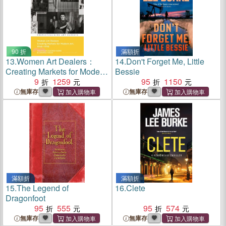
90 折
滿額折
13.
Women Art Dealers：
14.
Don't Forget Me, Little
Creating Markets for Modern
Bessie
Art, 1940–1990
9
1259
95
1150
無庫存
無庫存
滿額折
滿額折
15.
The Legend of
16.
Clete
Dragonfoot
95
555
95
574
無庫存
無庫存