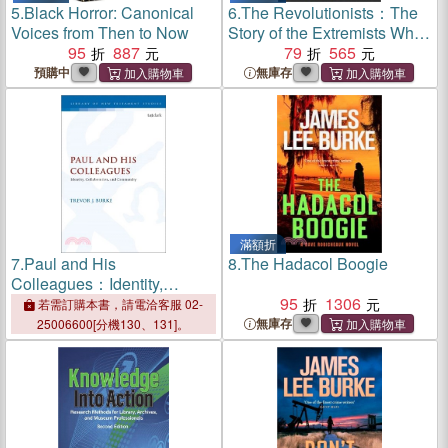
5.
Black Horror: Canonical
6.
The Revolutionists：The
Voices from Then to Now
Story of the Extremists Who
95
887
Hijacked the 1970s
79
565
預購中
無庫存
滿額折
7.
Paul and His
8.
The Hadacol Boogie
Colleagues：Identity,
Collaboration, and
95
1306
若需訂購本書，請電洽客服 02-
Community
無庫存
25006600[分機130、131]。