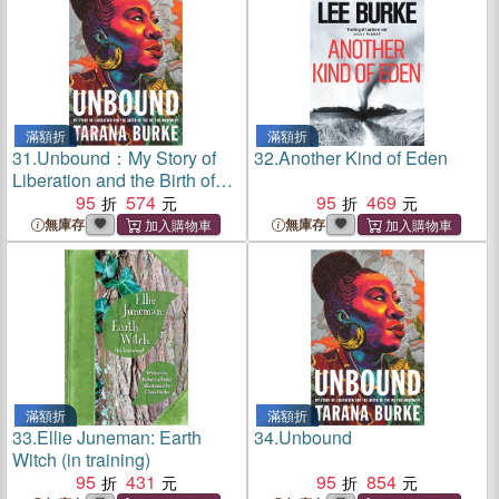
滿額折
滿額折
31.
Unbound：My Story of
32.
Another Kind of Eden
Liberation and the Birth of
the Me Too Movement
95
574
95
469
無庫存
無庫存
滿額折
滿額折
33.
Ellie Juneman: Earth
34.
Unbound
Witch (in training)
95
431
95
854