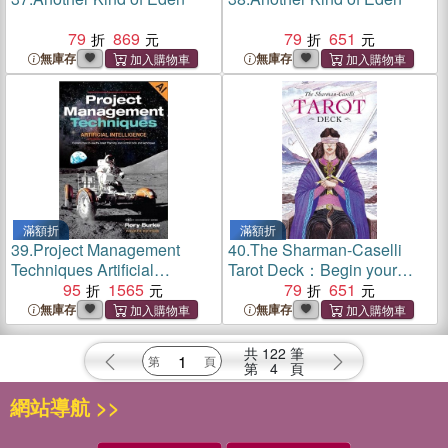
79
869
79
651
無庫存
無庫存
滿額折
滿額折
39.
Project Management
40.
The Sharman-Caselli
Techniques Artificial
Tarot Deck：Begin your
Intelligence：Explains how
95
1565
journey of discovery through
79
651
to use the latest Planning
the tarot
無庫存
無庫存
and Control tools and
techniques
共
122
筆
第
4
頁
網站導航 >>