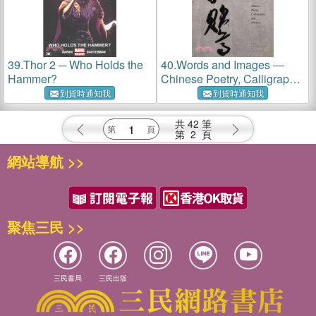
39.
Thor 2 ─ Who Holds the
40.
Words and Images ―
Hammer?
Chinese Poetry, Calligraphy,
and Painting
到貨時通知我
到貨時通知我
共
42
筆
第
2
頁
網站導航 >>
聚焦三民 >>
三民書局
三民出版