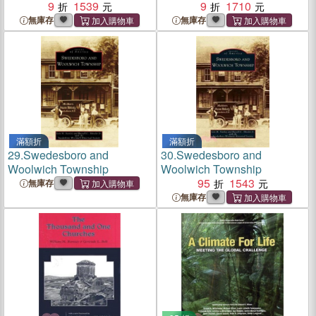
Levine
9
1539
Collection : Correggio to
9
1710
Tiepolo
無庫存
無庫存
滿額折
滿額折
29.
Swedesboro and
30.
Swedesboro and
Woolwich Township
Woolwich Township
95
1543
無庫存
無庫存