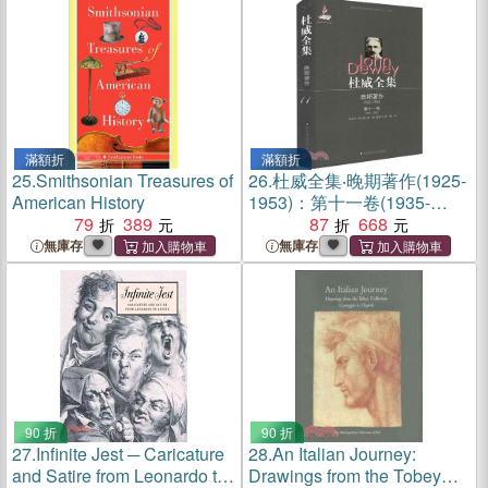
滿額折
滿額折
25.
Smithsonian Treasures of
26.
杜威全集‧晚期著作(1925-
American History
1953)：第十一卷(1935-
79
389
1937)（簡體書）
87
668
無庫存
無庫存
90 折
90 折
27.
Infinite Jest ─ Caricature
28.
An Italian Journey:
and Satire from Leonardo to
Drawings from the Tobey