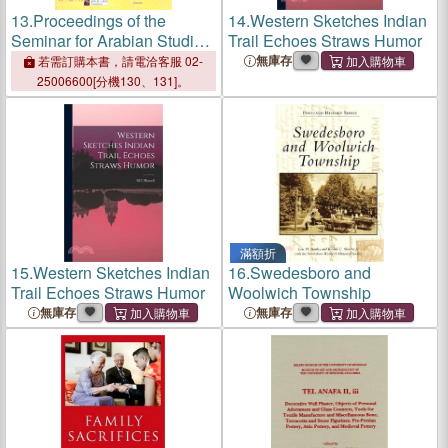
13.
Proceedings of the
14.
Western Sketches Indian
Seminar for Arabian Studies
Trail Echoes Straws Humor
─ Papers from the Forty-
無庫存
若需訂購本書，請電洽客服 02-
Fourth Meeting of the
25006600[分機130、131]。
Seminar for Arabian Studies
Held at the British Museum,
London, 22 to 24 July 2010
滿額折
15.
Western Sketches Indian
16.
Swedesboro and
Trail Echoes Straws Humor
Woolwich Township
無庫存
無庫存