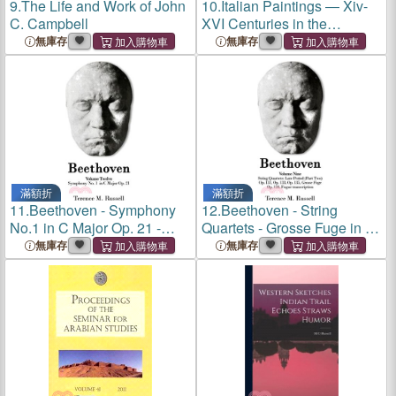
9.
The Life and Work of John
10.
Italian Paintings ― Xiv-
C. Campbell
XVI Centuries in the
Museum of Fine Arts,
無庫存
無庫存
Houston
滿額折
滿額折
11.
Beethoven - Symphony
12.
Beethoven - String
No.1 in C Major Op. 21 -
Quartets - Grosse Fuge in B-
Creation, Origins and
Flat Major, Op. 133; Grosse
無庫存
無庫存
Reception History
Fuge, Op. 134 (Piano
Transcription); String Quartet
in C-Sharp Minor, Op. 1