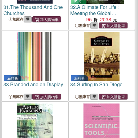
95 折
31.
The Thousand And One
32.
A Climate For Life：
Churches
Meeting the Global
Challenge
95
2038
無庫存
無庫存
滿額折
滿額折
33.
Branded and on Display
34.
Surfing in San Diego
無庫存
無庫存