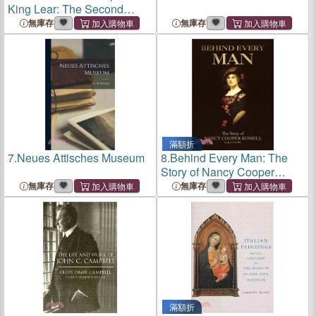
King Lear: The Second
Quarto, 1608, a Facsimile
無庫存
無庫存
(From the British Museum
Copy, C. 34, K. 19.)
滿額折
7.
Neues Attisches Museum
8.
Behind Every Man: The
Story of Nancy Cooper
Russell
無庫存
無庫存
滿額折