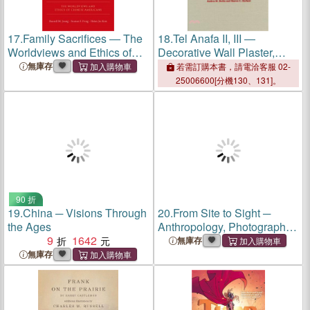
17.
Family Sacrifices ― The
18.
Tel Anafa II, III ―
Worldviews and Ethics of
Decorative Wall Plaster,
Chinese Americans
Objects of Personal
無庫存
若需訂購本書，請電洽客服 02-
Adornment and Glass
25006600[分機130、131]。
Counters, Tools for Textile
Manufacture and
Miscellaneous Bone,
Terracotta and Stone
90 折
19.
China ─ Visions Through
20.
From Site to Sight ─
the Ages
Anthropology, Photography,
9
1642
and the Power of Imagery,
無庫存
Thirtieth Anniversary Edition
無庫存