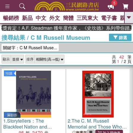
5
暢銷榜
新品
中文
外文
簡體
三民東大
電子書
親子
GO
A.F. Steadman 獲年度作家，《史坎德》系列帶你踏上熱血
搜尋結果
/
C M Russell Museum
、
熱搜：
東野圭吾
高希均教授回憶錄
篩選
、
、
、
The Odyssey
父親節
如果歷
關鍵字：C M Russell Muse...
、
、
史是一群喵
暑期推薦
國際布克
、
、
獎 臺灣漫遊錄
方念華
台灣的李
共
42
筆
顯示
排序
、
、
登輝時代
數學女孩：黎曼猜想
第
1
/ 2
頁
偉大的迷走神經
預購
滿額折
1.
Storytellers：The
2.
The C. M. Russell
Blackfeet Nation and
Memorial and Those Who
Charles M. Russell
95
2470
Lived There
無庫存