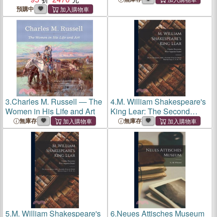
預購中
3.
Charles M. Russell ― The
4.
M. William Shakespeare's
Women in His Life and Art
King Lear: The Second
Quarto, 1608, a Facsimile
無庫存
無庫存
(From the British Museum
Copy, C. 34, K. 19.)
5.
M. William Shakespeare's
6.
Neues Attisches Museum