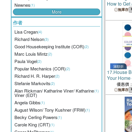
How to Get
Newnes
(1)
Muscular B
無庫存
More
Workout
作者
Lisa Cregan
(4)
Richard Nelson
(3)
Good Housekeeping Institute (COR)
(2)
Marc Louis Mintz
(2)
Paula Vogel
(2)
滿額折
Popular Mechanics (COR)
(2)
17.
House Be
Richard H. R. Harper
(2)
Your Home 
Stefanie Markovits
Favorites
(2)
優惠價
無庫存
Alan Rickman/ Katharine Viner/ Katharine
(1)
Viner (EDT)
Angela Gibbs
(1)
August Wilson/ Tony Kushner (FRW)
(1)
Becky Cerling Powers
(1)
Carole King (CRT)
(1)
Conor McPherson
(1)