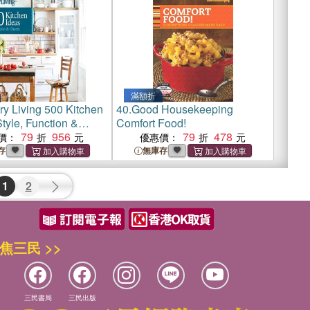
滿額折
ry Living 500 Kitchen
40.
Good Housekeeping
tyle, Function &
Comfort Food!
79
956
79
478
價：
優惠價：
存
無庫存
1
2
焦三民 >>
三民書局
三民出版