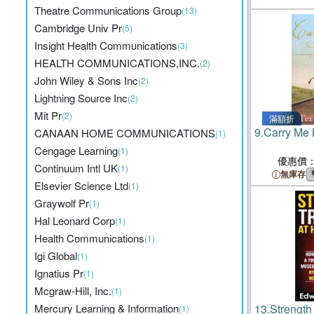
Theatre Communications Group
Securing D
(13)
Communicat
Cambridge Univ Pr
(5)
Home
Insight Health Communications
(3)
HEALTH COMMUNICATIONS,INC.
(2)
John Wiley & Sons Inc
(2)
Lightning Source Inc
(2)
Mit Pr
(2)
滿額折
9.
Carry Me
CANAAN HOME COMMUNICATIONS
(1)
Cengage Learning
(1)
優惠價
Continuum Intl UK
(1)
無庫存
Elsevier Science Ltd
(1)
Graywolf Pr
(1)
Hal Leonard Corp
(1)
Health Communications
(1)
Igi Global
(1)
Ignatius Pr
(1)
Mcgraw-Hill, Inc.
(1)
Mercury Learning & Information
13.
Strength
(1)