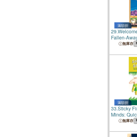
滿額折
29.
Welcome 
Fallen-Awa
Came Back 
無庫存
滿額折
33.
Sticky Fi
Minds: Quic
Helping Kid
無庫存