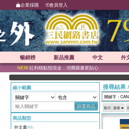
企業採購
會員登入
暢銷榜
新品
推薦
中文
外
NEW
紅利積點抵現金，消費購書更貼心
搜尋結果
縮小範圍
關鍵字：CANA
篩選商品
顯示
商品類型
外文書
(63)