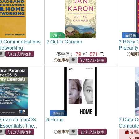
79 折
滿額折
d Communications
2.
Out to Canaan
3.
Risky 
etworking
Precarit
79
571
Housing
優惠價：
無庫
無庫存
滿額折
 Paranoia macOS
6.
Home
7.
Data C
 Essentials: The
Computer
ep-By-step, Most
Business
無庫存
若需訂
ive Guide to
2500