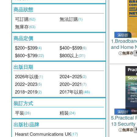
商品狀態
可訂購
無法訂購
(62)
(1)
無庫存
(63)
滿額折
商品定價
1.
Broadban
and Home N
$200~$399
$400~$599
(4)
(6)
無庫存
$600~$799
$800以上
(22)
(31)
出版日期
2026年以後
2024~2025
(1)
(2)
2022~2023
2020~2021
(5)
(7)
2018~2019
2017年以前
(2)
(46)
裝訂方式
滿額折
平裝
精裝
(26)
(24)
5.
Practical
13 Security
出版社/品牌
Easiest, St
無庫存
Hearst Communications UK
(17)
Comprehens