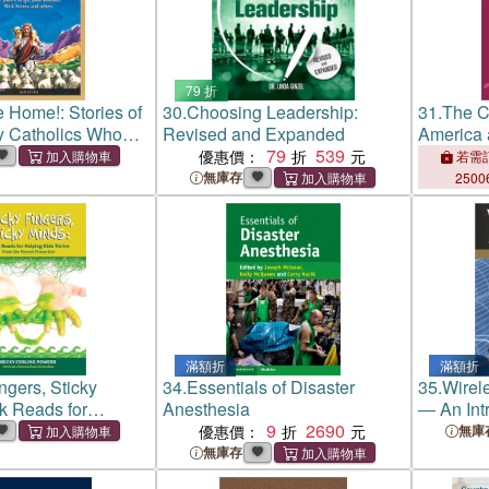
79 折
Home!: Stories of
30.
Choosing Leadership:
31.
The C
y Catholics Who
Revised and Expanded
America 
N Returned
79
539
Volume 4
優惠價：
若需訂
無庫存
2500
滿額折
滿額折
ngers, Sticky
34.
Essentials of Disaster
35.
Wirel
k Reads for
Anesthesia
― An Int
s Thrive
9
2690
優惠價：
無庫
無庫存