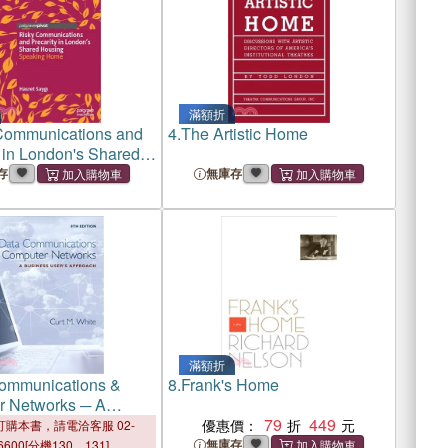
滿額折
Communications and
4.
The Artistic Home
y in London's Shared
: Speaking Home
存
無庫存
滿額折
ommunications &
8.
Frank's Home
 Networks ─ A
 User's Approach
79
449
優惠價：
購本書，請電洽客服 02-
無庫存
6600[分機130、131]。