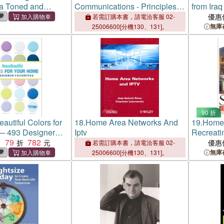
 a Toned and
Communications - Principles,
from Iraq
ody by Home
Standards And Applications
優惠
若需訂購本書，請電洽客服 02-
From Multimedia To Smart Grid
無庫
25006600[分機130、131]。
2E
90 折
autiful Colors for
18.
Home Area Networks And
19.
Home 
─ 493 Designer
Iptv
Recreati
79
782
：
優惠
若需訂購本書，請電洽客服 02-
無庫
25006600[分機130、131]。