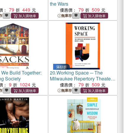
the Wars
79
449
79
509
價：
優惠價：
存
無庫存
滿額折
We Build Together:
20.
Working Space ─ The
ng Society
Milwaukee Repertory Theater
9
1024
Builds a Home
79
509
價：
優惠價：
存
無庫存