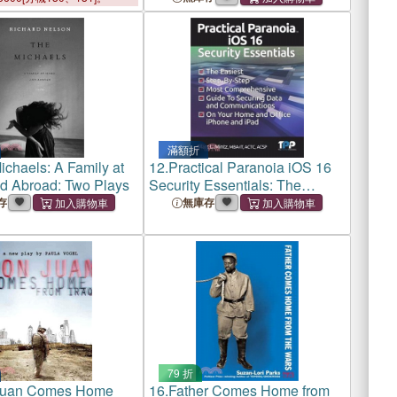
滿額折
ichaels: A Family at
12.
Practical Paranoia iOS 16
 Abroad: Two Plays
Security Essentials: The
Easiest, Step-By-step, Most
存
無庫存
Comprehensive Guide to
Securing Data and
Communications on Your
Home an
79 折
Juan Comes Home
16.
Father Comes Home from