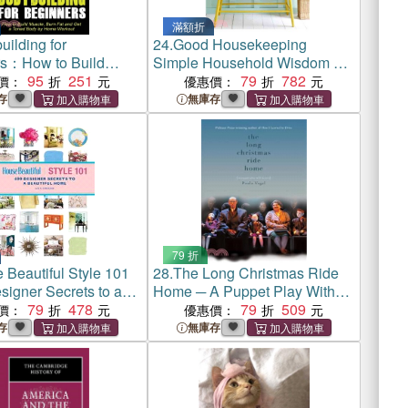
滿額折
ilding for
24.
Good Housekeeping
s：How to Build
Simple Household Wisdom ─
Burn Fat and Get a
95
251
425 Easy Ways to Clean &
79
782
價：
優惠價：
ody by Home Workout
Organize Your Home
存
無庫存
79 折
 Beautiful Style 101
28.
The Long Christmas Ride
signer Secrets to a
Home ─ A Puppet Play With
l Home
79
478
Actors
79
509
價：
優惠價：
存
無庫存