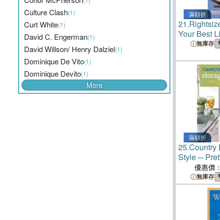
Culture Clash
(1)
滿額折
21.
Rightsiz
Curt White
(1)
Your Best L
David C. Engerman
(1)
Motivationa
無庫存
David Willson/ Henry Dalziel
(1)
Seeking Th
Dominique De Vito
(1)
Later in Life
Dominique Devito
(1)
More
滿額折
25.
Country 
Style ─ Pret
Ways to Or
優惠價
無庫存