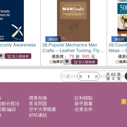
滿額折
滿額折
curity Awareness
38.
Popular Mechanics Man
39.
Count
Crafts ─ Leather Tooling, Fly
Ideas ─ S
Tying, Ax Whittling, and Other
79
565
Charm
優惠價：
優惠
Cool Things to Do
無庫存
無庫
共
63
筆
第
2
頁
募
禮券兌換
紅利積點
聚
書館分類法
常見問題
新手購書
購/編目
空中大學購書
企業合作
換
好站連結