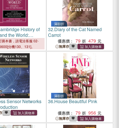
滿額折
ambridge History of
32.
Diary of the Cat Named
and the World:
Carrot
, 1945 to the Present
79
479
優惠價：
購本書，請電洽客服 02-
無庫存
6600[分機130、131]。
滿額折
ess Sensor Networks
36.
House Beautiful Pink
roduction
79
956
存
優惠價：
無庫存