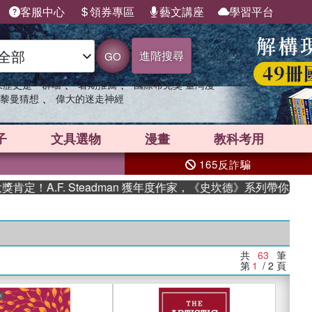
客服中心
領券專區
藝文講座
學習平台
進階搜尋
GO
、
、
果歷史是一群喵
暑期推薦
國際布克獎 臺灣漫
、
黎曼猜想
偉大的迷走神經
子
文具選物
漫畫
教科考用
165反詐騙
F. Steadman 獲年度作家，《史坎德》系列帶你踏上熱血奇
共
63
筆
第
1
/ 2
頁