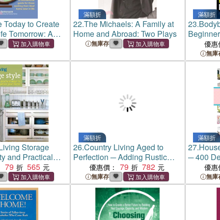
滿額折
滿額折
e Today to Create
22.
The Michaels: A Family at
23.
Bodybu
ife Tomorrow: A
Home and Abroad: Two Plays
Beginner
l Guide for Those
Muscle, 
無庫存
優惠
eir Ideal Home
Toned B
無庫
滿額折
滿額折
Living Storage
26.
Country Living Aged to
27.
House
ty and Practical
Perfection ─ Adding Rustic
─ 400 De
ganize Your Home
79
565
Charm to Your Modern Home
79
782
Beautifu
：
優惠價：
優惠
Inside & Out
無庫存
無庫