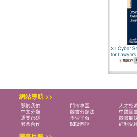
37.
Cyber Se
for Lawyers
無庫存
網站導航 >>
關於我們
門市專區
人才招
中文分類
圖書分類法
中國圖
通關密碼
學習平台
圖書館採
異業合作
閱讀潮評
紅利兌
圖書目錄 >>