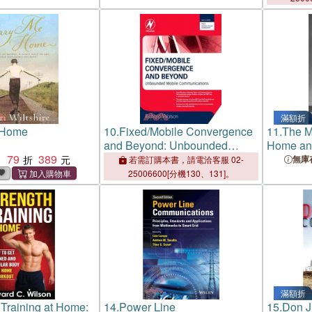
ata and
ions on Your
滿額折
 Home
10.
Fixed/Mobile Convergence
11.
The M
and Beyond: Unbounded
Home and
79
389
Mobile Communications
：
無庫
若需訂購本書，請電洽客服 02-
25006600[分機130、131]。
滿額折
 Training at Home:
14.
Power Line
15.
Don 