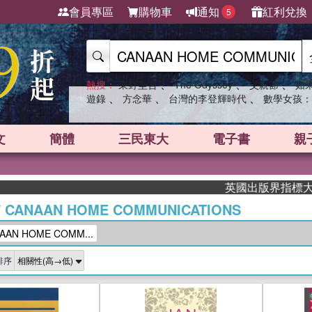
會員專區
購物車
通知
紅利兌換
5
、
、
、
熱搜：
東野圭吾
The Odyssey
父親節
如
、
、
、
遊錄
方念華
台灣的李登輝時代
數學女孩：
文
簡體
三民東大
電子書
親
英國出版界指標大獎肯定！A.
/
CANAAN HOME COMMUNICATIONS
AN HOME COMM...
排序