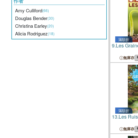
作者
Amy Culliford
(66)
Douglas Bender
(30)
Christina Earley
(20)
Alicia Rodriguez
(18)
滿額折
9.
Les Grain
無庫存
滿額折
13.
Les Rui
無庫存