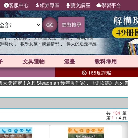
客服中心
領券專區
藝文講座
學習平台
進階搜尋
GO
、
、
、
sey
父親節
如果歷史是一群喵
暑期推薦
、
、
輝時代
數學女孩：黎曼猜想
偉大的迷走神經
子
文具選物
漫畫
教科考用
165反詐騙
A.F. Steadman 獲年度作家，《史坎德》系列帶你踏上熱血
共
134
筆
第
1
/ 4
頁