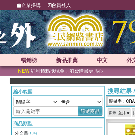
企業採購
會員登入
暢銷榜
新品
推薦
中文
外
NEW
紅利積點抵現金，消費購書更貼心
搜尋結果
縮小範圍
關鍵字：CRABT
篩選商品
顯示
商品類型
外文書
(134)