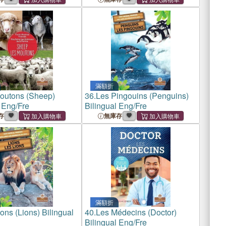
滿額折
outons (Sheep)
36.
Les Pingouins (Penguins)
 Eng/Fre
Bilingual Eng/Fre
存
無庫存
滿額折
ons (Lions) Bilingual
40.
Les Médecins (Doctor)
Bilingual Eng/Fre