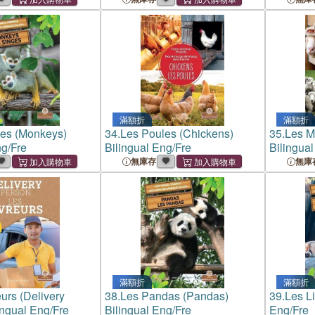
滿額折
滿額折
ges (Monkeys)
34.
Les Poules (Chickens)
35.
Les M
ng/Fre
Bilingual Eng/Fre
Bilingual
無庫存
無庫
滿額折
滿額折
eurs (Delivery
38.
Les Pandas (Pandas)
39.
Les Li
ingual Eng/Fre
Bilingual Eng/Fre
Eng/Fre