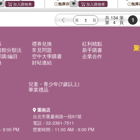
無庫存
無庫
共
134
筆
1
第
4
頁
募
禮券兌換
紅利積點
聚
書館分類法
常見問題
新手購書
購/編目
空中大學購書
企業合作
換
好站連結
兒童・青少年(7歲以上)
畢業禮品
重南店
號
台北市重慶南路一段61號
電話：02-2361-7511
 9:00 PM
營業時間：11:00 AM - 9:00 PM