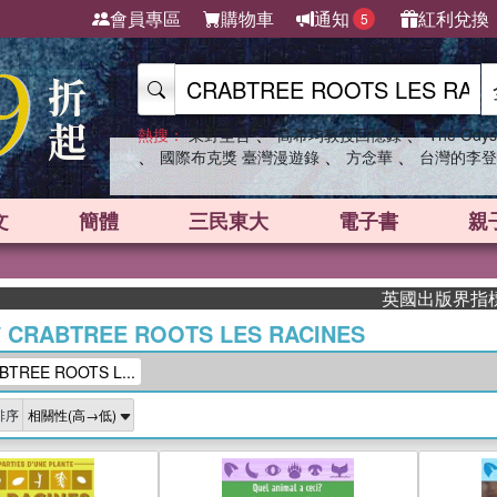
會員專區
購物車
通知
紅利兌換
5
、
、
熱搜：
東野圭吾
高希均教授回憶錄
The Odys
、
、
、
國際布克獎 臺灣漫遊錄
方念華
台灣的李登
文
簡體
三民東大
電子書
親
英國出版界指標大獎肯定！
/
CRABTREE ROOTS LES RACINES
REE ROOTS L...
排序