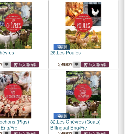
滿額折
hèvres
28.
Les Poules
存
無庫存
滿額折
ochons (Pigs)
32.
Les Chèvres (Goats)
 Eng/Fre
Bilingual Eng/Fre
存
無庫存