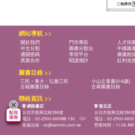
無庫存
網站導航 >>
關於我們
門市專區
人才招
中文分類
圖書分類法
中國圖
通關密碼
學習平台
圖書館採
異業合作
閱讀潮評
紅利兌
圖書目錄 >>
三民・東大・弘雅三民
小山丘童書(0-6歲)
古籍圖書目錄
古典圖書目錄
聯絡資訊 >>
網路書店
復北店
台北市復興北路386號
台北市復興北路386
電話：02-2500-6600轉 130、131
電話：02-2500-6600
客服信箱：
ec@sanmin.com.tw
營業時間：11:00 AM -