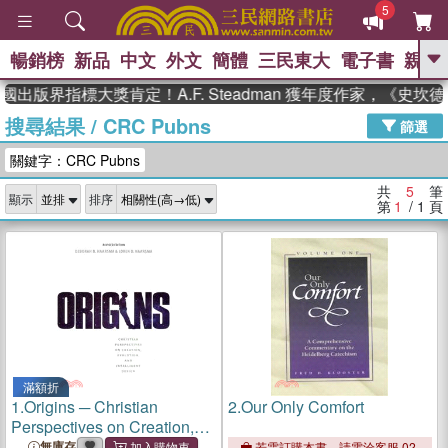
5
暢銷榜
新品
中文
外文
簡體
三民東大
電子書
親子
GO
國出版界指標大獎肯定！A.F. Steadman 獲年度作家，《史
搜尋結果
/
CRC Pubns
、
熱搜：
東野圭吾
高希均教授回憶錄
篩選
、
、
、
The Odyssey
父親節
如果歷
關鍵字：CRC Pubns
、
、
史是一群喵
暑期推薦
國際布克
、
、
獎 臺灣漫遊錄
方念華
台灣的李
共
5
筆
顯示
排序
、
、
登輝時代
數學女孩：黎曼猜想
第
1
/ 1
頁
偉大的迷走神經
滿額折
1.
Origins ─ Christian
2.
Our Only Comfort
Perspectives on Creation,
Evolution, and Intelligent
無庫存
若需訂購本書，請電洽客服 02-