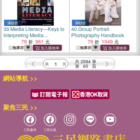
滿額折
滿額折
39.
Media Literacy―Keys to
40.
Group Portrait
Interpreting Media
Photography Handbook
Messages
79
961
79
1049
無庫存
無庫存
共
2584
筆
第
65
頁
網站導航 >>
聚焦三民 >>
三民書局
三民出版