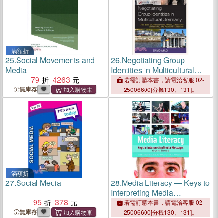
滿額折
25.
Social Movements and
26.
Negotiating Group
Media
Identities in Multicultural
79
4263
Germany ― The Role of
若需訂購本書，請電洽客服 02-
Mainstream Media,
無庫存
25006600[分機130、131]。
Discourse Relations, and
Political Alliances
滿額折
27.
Social Media
28.
Media Literacy ― Keys to
Interpreting Media
95
378
Messages
若需訂購本書，請電洽客服 02-
無庫存
25006600[分機130、131]。