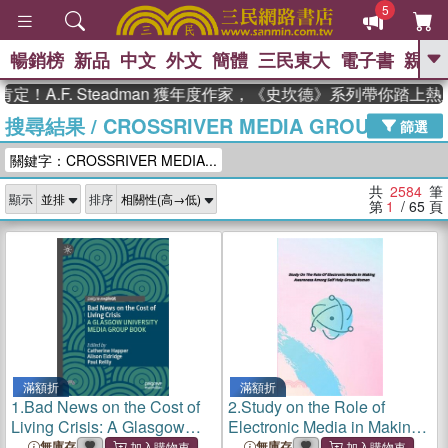
5
暢銷榜
新品
中文
外文
簡體
三民東大
電子書
親子
GO
F. Steadman 獲年度作家，《史坎德》系列帶你踏上熱血奇幻
搜尋結果
/
CROSSRIVER MEDIA GROUP
、
、
熱搜：
東野圭吾
The Odyssey
篩選
、
、
父親節
如果歷史是一群喵
暑期
關鍵字：CROSSRIVER MEDIA...
、
、
推薦
國際布克獎 臺灣漫遊錄
方
、
、
念華
台灣的李登輝時代
數學女
共
2584
筆
顯示
排序
、
孩：黎曼猜想
偉大的迷走神經
第
1
/ 65
頁
滿額折
滿額折
1.
Bad News on the Cost of
2.
Study on the Role of
Living Crisis: A Glasgow
Electronic Media in Making
University Media Group
Awareness Among Self
無庫存
無庫存