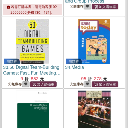
and Group Process
無庫存
若需訂購本書，請電洽客服 02-
25006600[分機130、131]。
滿額折
滿額折
33.
50 Digital Team-Building
34.
Media
Games: Fast, Fun Meeting
Openers, Group
9
853
95
378
Activities,And Adventures
無庫存
無庫存
Using Social Media, Smart
Phones, Gps, Tablets, And
More