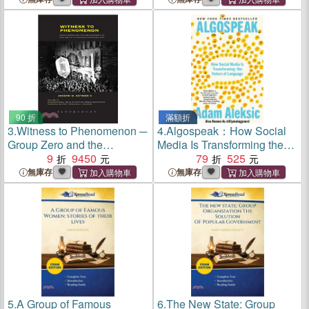
Book
Help Group Women
90 折
滿額折
3.
Witness to Phenomenon ─
4.
Algospeak：How Social
Group Zero and the
Media Is Transforming the
Development of New Media
9
9450
Future of Language
79
525
in Postwar European Art
無庫存
無庫存
5.
A Group of Famous
6.
The New State: Group