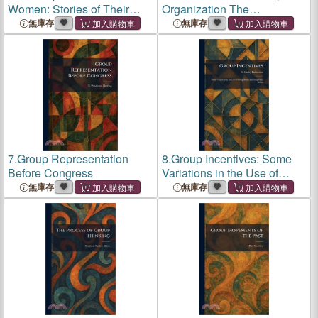
Women: Stories of Their
Organization The
Lives (Cram Edition)
SolutionOF Popular
無庫存
無庫存
Government (Cram Edition)
7.
Group Representation
8.
Group Incentives: Some
Before Congress
Variations in the Use of
Group Bonus and Gang
無庫存
無庫存
Piece Work