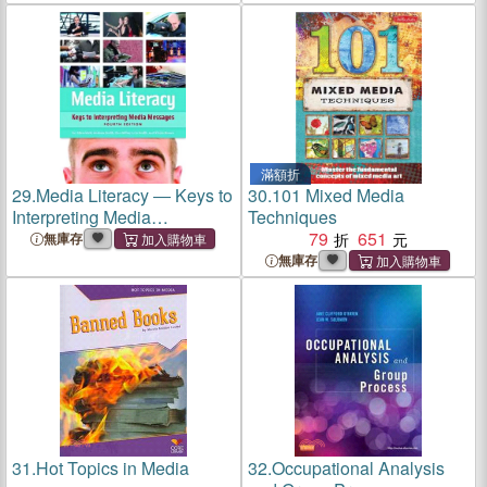
滿額折
29.
Media Literacy ― Keys to
30.
101 Mixed Media
Interpreting Media
Techniques
Messages
79
651
無庫存
無庫存
31.
Hot Topics in Media
32.
Occupational Analysis