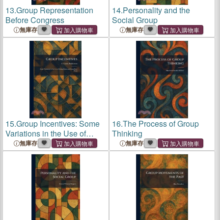
13.
Group Representation
14.
Personality and the
Before Congress
Social Group
無庫存
無庫存
15.
Group Incentives: Some
16.
The Process of Group
Variations in the Use of
Thinking
Group Bonus and Gang
無庫存
無庫存
Piece Work