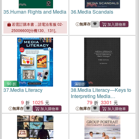
35.
Human Rights and Media
36.
Media Scandals
無庫存
若需訂購本書，請電洽客服 02-
25006600[分機130、131]。
90 折
滿額折
37.
Media Literacy
38.
Media Literacy―Keys to
Interpreting Media
9
1025
Messages
79
3301
無庫存
無庫存