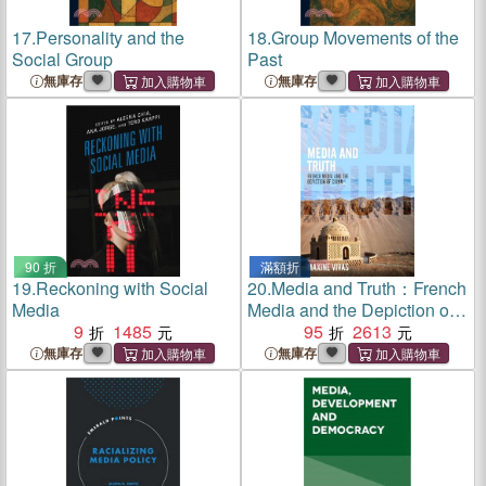
17.
Personality and the
18.
Group Movements of the
Social Group
Past
無庫存
無庫存
90 折
滿額折
19.
Reckoning with Social
20.
Media and Truth：French
Media
Media and the Depiction of
9
1485
China
95
2613
無庫存
無庫存