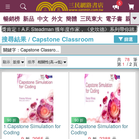
5
暢銷榜
新品
中文
外文
簡體
三民東大
電子書
親子
GO
A.F. Steadman 獲年度作家，《史坎德》系列帶你踏上熱血
搜尋結果
/
Capstone Classroom
、
熱搜：
東野圭吾
高希均教授回憶錄
篩選
、
、
、
The Odyssey
父親節
如果歷
關鍵字：Capstone Classro...
、
、
史是一群喵
暑期推薦
國際布克
、
、
獎 臺灣漫遊錄
方念華
台灣的李
共
78
筆
顯示
排序
、
、
登輝時代
數學女孩：黎曼猜想
第
1
/ 2
頁
偉大的迷走神經
90 折
90 折
1.
Capstone Simulation for
2.
Capstone Simulation for
Coding
Coding
9
2955
9
2388