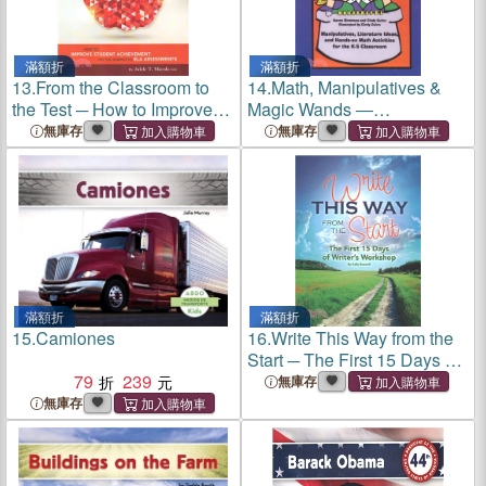
滿額折
滿額折
13.
From the Classroom to
14.
Math, Manipulatives &
the Test ─ How to Improve
Magic Wands ―
Student Achievement on the
Manipulatives, Literature
無庫存
無庫存
Summative ELA
Ideas, and Hands-On Math
Assessments
Activities for the K-5
Classroom
滿額折
滿額折
15.
Camiones
16.
Write This Way from the
Start ─ The First 15 Days of
79
239
Writer's Workshop
無庫存
無庫存