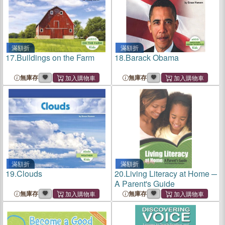
滿額折
滿額折
17.
Buildings on the Farm
18.
Barack Obama
無庫存
無庫存
滿額折
滿額折
19.
Clouds
20.
Living Literacy at Home ─
A Parent's Guide
無庫存
無庫存