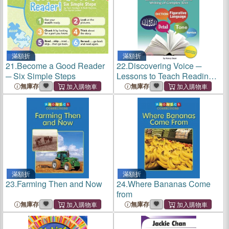
滿額折
滿額折
21.
Become a Good Reader
22.
Discovering Voice ─
─ Six Simple Steps
Lessons to Teach Reading
and Writing of Complex Text
無庫存
無庫存
滿額折
滿額折
23.
Farming Then and Now
24.
Where Bananas Come
from
無庫存
無庫存