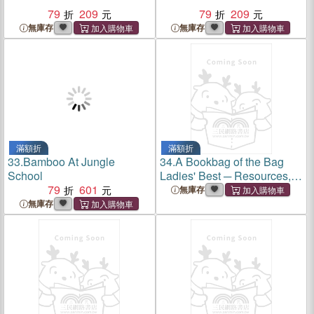
79
209
79
209
無庫存
無庫存
滿額折
滿額折
33.
Bamboo At Jungle
34.
A Bookbag of the Bag
School
Ladies' Best ─ Resources,
79
601
Ideas, and Hands-on
無庫存
Activities for the K-5
無庫存
Classroom