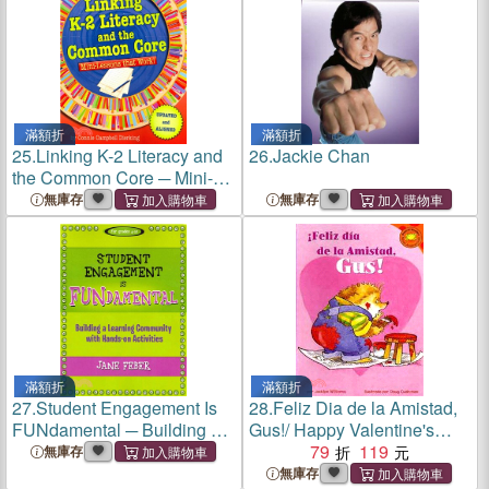
滿額折
滿額折
25.
Linking K-2 Literacy and
26.
Jackie Chan
the Common Core ─ Mini-
Lessons That Work!
無庫存
無庫存
滿額折
滿額折
27.
Student Engagement Is
28.
Feliz Dia de la Amistad,
FUNdamental ─ Building a
Gus!/ Happy Valentine's
Learning Community with
Day, Gus!
79
119
無庫存
Hands-on Activities
無庫存