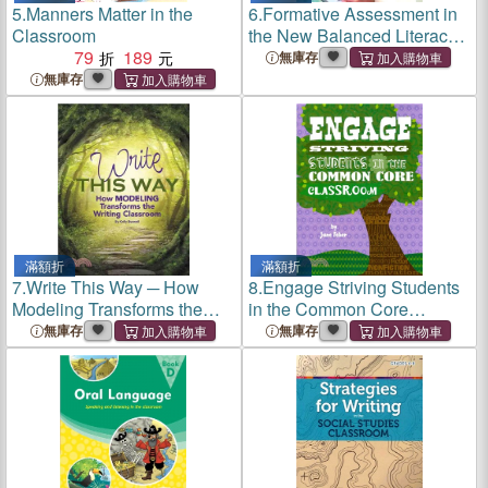
5.
Manners Matter in the
6.
Formative Assessment in
Classroom
the New Balanced Literacy
79
189
Classroom
無庫存
無庫存
滿額折
滿額折
7.
Write This Way ─ How
8.
Engage Striving Students
Modeling Transforms the
in the Common Core
Writing Classroom
Classroom
無庫存
無庫存