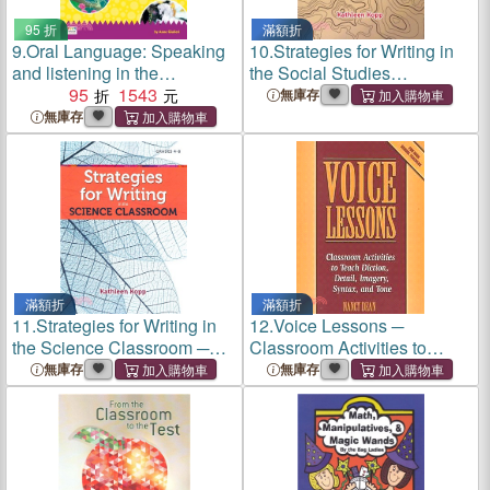
95 折
滿額折
9.
Oral Language: Speaking
10.
Strategies for Writing in
and listening in the
the Social Studies
classroom - Book D
95
1543
Classroom ─ Grades 4-8
無庫存
無庫存
滿額折
滿額折
11.
Strategies for Writing in
12.
Voice Lessons ─
the Science Classroom ─
Classroom Activities to
Grades 4-8
Teach Diction, Detail,
無庫存
無庫存
Imagery, Syntax, and Tone