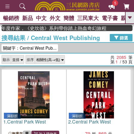
5
暢銷榜
新品
中文
外文
簡體
三民東大
電子書
親子
GO
獲年度作家，《史坎德》系列帶你踏上熱血奇幻旅程
搜尋結果
/
Central West Publishing
、
熱搜：
東野圭吾
高希均教授回憶錄
篩選
、
、
、
The Odyssey
父親節
如果歷
關鍵字：Central West Pub...
、
、
史是一群喵
暑期推薦
國際布克
、
、
獎 臺灣漫遊錄
方念華
台灣的李
共
2085
筆
顯示
排序
、
、
登輝時代
數學女孩：黎曼猜想
第
1
/ 53
頁
偉大的迷走神經
滿額折
滿額折
1.
Central Park West
2.
Central Park West
79
869
無庫存