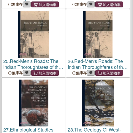
Explanation Of
無庫存
無庫存
25.
Red-Men's Roads: The
26.
Red-Men's Roads: The
Indian Thoroughfares of the
Indian Thoroughfares of the
Central West
Central West
無庫存
無庫存
27.
Ethnological Studies
28.
The Geology Of West-