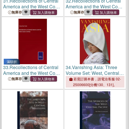
31.
Recollections of Central
32.
Recollections of Central
America and the West Coast
America and the West Coast
of Africa
of Africa
無庫存
無庫存
滿額折
33.
Recollections of Central
34.
Vanishing Asia: Three
America and the West Coast
Volume Set: West, Central,
of Africa
and East
無庫存
若需訂購本書，請電洽客服 02-
25006600[分機130、131]。