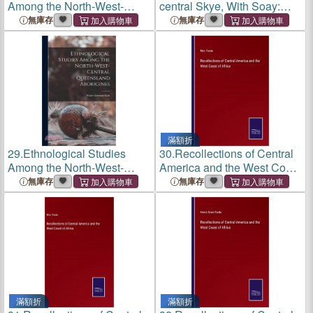
Among the North-West-
central Skye, With Soay:
Central Queensland
Explanation Of
無庫存
無庫存
Aborigines
滿額折
29.
Ethnological Studies
30.
Recollections of Central
Among the North-West-
America and the West Coast
Central Queensland
of Africa
無庫存
無庫存
Aborigines
滿額折
滿額折