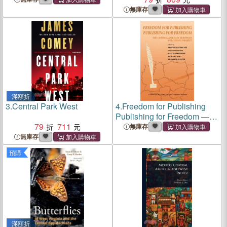
無庫存
滿額折
3.
Central Park West
4.
Freedom for Publishing
Publishing for Freedom ―
79
711
The Central and East
無庫存
European Publishing Project
無庫存
預購
滿額折