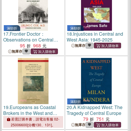
滿額折
滿額折
17.
Frontier Doctor：
18.
Injustices in Central and
Observations on Central
West Asia: 1945-2025
Oregon and the Changing
95
968
無庫存
West
無庫存
滿額折
19.
Europeans as Coastal
20.
A Kidnapped West: The
Brokers in the West and
Tragedy of Central Europe
West-Central African Slave
79
751
若需訂購本書，請電洽客服 02-
Trade (1680-1720)
無庫存
25006600[分機130、131]。