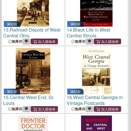
滿額折
滿額折
13.
Railroad Depots of West
14.
Black Life in West
Central Ohio
Central Illinois
無庫存
無庫存
滿額折
滿額折
15.
Central West End, St.
16.
West Central Georgia in
Louis
Vintage Postcards
無庫存
無庫存