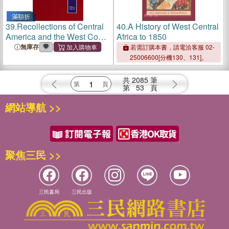
滿額折
39.
Recollections of Central
40.
A History of West Central
America and the West Coast
Africa to 1850
of Africa
無庫存
若需訂購本書，請電洽客服 02-
25006600[分機130、131]。
共
2085
筆
第
53
頁
網站導航 >>
聚焦三民 >>
三民書局
三民出版