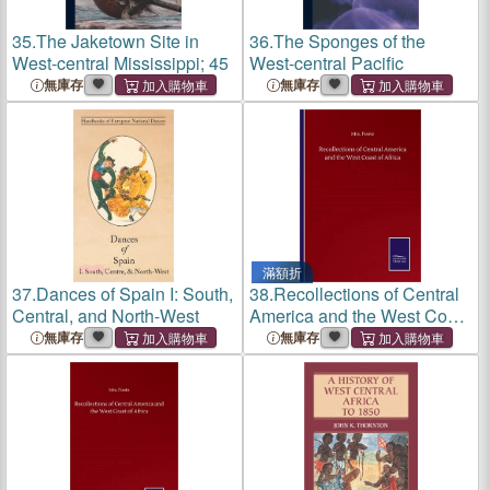
35.
The Jaketown Site in
36.
The Sponges of the
West-central Mississippi; 45
West-central Pacific
無庫存
無庫存
滿額折
37.
Dances of Spain I: South,
38.
Recollections of Central
Central, and North-West
America and the West Coast
of Africa
無庫存
無庫存