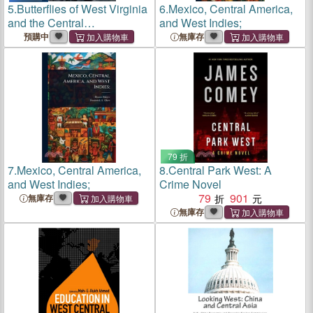
5.
Butterflies of West Virginia
6.
Mexico, Central America,
and the Central
and West Indies;
Appalachians
預購中
無庫存
79 折
7.
Mexico, Central America,
8.
Central Park West: A
and West Indies;
Crime Novel
79
901
無庫存
無庫存