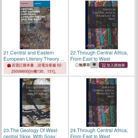
21.
Central and Eastern
22.
Through Central Africa,
European Literary Theory
From East to West
and the West
無庫存
若需訂購本書，請電洽客服 02-
25006600[分機130、131]。
23.
The Geology Of West-
24.
Through Central Africa,
central Skye, With Soay:
From East to West