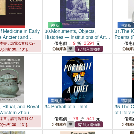
90 折
滿額折
f Medicine in Early
30.
Monuments, Objects,
31.
The K
e Ancient and
Histories — Institutions of Art in
Poems (Fi
igins of a Modern
Colonial and Postcolonial
9
3591
Maya An
優惠價：
優惠
本書，請電洽客服 02-
India
無庫存
無庫
00[分機130、131]。
滿額折
滿額折
, Ritual, and Royal
34.
Portrait of a Thief
35.
The C
 Western Zhou
of Litera
79
541
優惠價：
優惠
本書，請電洽客服 02-
無庫存
無庫
00[分機130、131]。