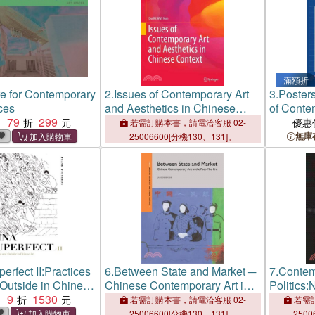
滿額折
e for Contemporary
2.
Issues of Contemporary Art
3.
Poster
ces
and Aesthetics in Chinese
of Conte
79
299
Context
2002-20
：
優惠
若需訂購本書，請電洽客服 02-
無庫
25006600[分機130、131]。
erfect II:Practices
6.
Between State and Market ─
7.
Contem
 Outside in Chinese
Chinese Contemporary Art in
Politics
9
1530
the Post-Mao Era
Methods,
：
若需訂購本書，請電洽客服 02-
若需訂
25006600[分機130、131]。
2500