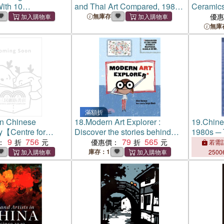
With 10
and Thai Art Compared, 1980
Ceramics
y Chinese Artists
to 1999
Archaeol
無庫存
優
Series
無庫
滿額折
in Chinese
18.
Modern Art Explorer :
19.
Chines
y【Centre for
Discover the stories behind
1980s ─ 
haeology and Art,
9
756
famous artworks
79
565
of Writers
：
優惠價：
若需訂
eries （3）】
庫存：1
2500