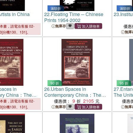
滿額折
滿額折
rtists in China
22.
Floating Time ─ Chinese
23.
Instit
Prints 1954-2002
無庫存
優惠
本書，請電洽客服 02-
無庫
00[分機130、131]。
90 折
95 折
paces in
26.
Urban Spaces in
27.
Entan
ary China：The
Contemporary China：The
The Unit
or Autonomy and
Potential for Autonomy and
9
2105
Germani
優惠價：
優惠
本書，請電洽客服 02-
in Post-Mao China
Community in Post-Mao China
無庫存
無庫
00[分機130、131]。