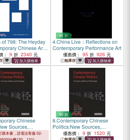
95 折
s of 798: The Heyday
4.
China Live：Reflections on
mporary Chinese Art,
Contemporary Performance Art
12
9
2340
95
926
價：
優惠價：
存
無庫存
90 折
porary Chinese
8.
Contemporary Chinese
:New Sources,
Politics:New Sources,
 and Field Strategies
Methods, and Field Strategies
9
1520
優惠價：
購本書，請電洽客服 02-
無庫存
6600[分機130、131]。