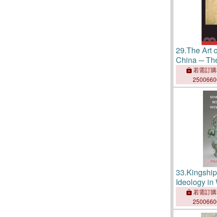
29.
The Art o
China ─ Th
Medieval Or
若需訂購
Archive
250066
33.
Kingship
Ideology in
China
若需訂購
250066