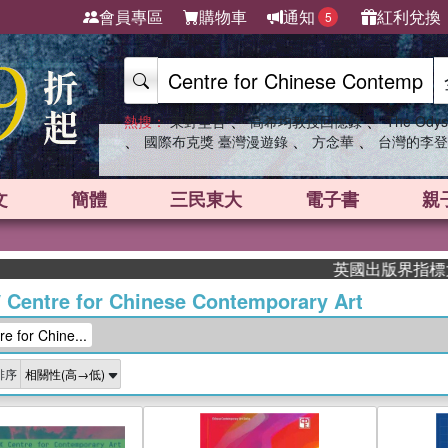
會員專區
購物車
通知
紅利兌換
5
、
、
熱搜：
東野圭吾
高希均教授回憶錄
The Odys
、
、
、
國際布克獎 臺灣漫遊錄
方念華
台灣的李登
文
簡體
三民東大
電子書
親
英國出版界指標大獎肯定！A.
/
Centre for Chinese Contemporary Art
for Chine...
排序