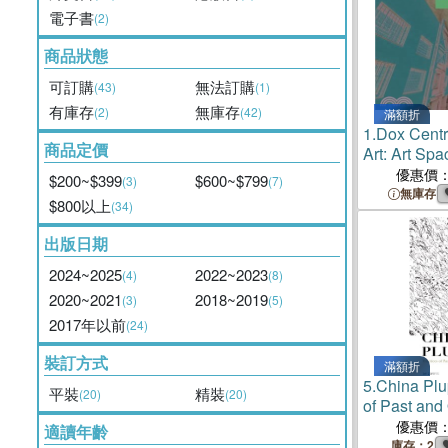
電子書
(2)
商品狀態
可訂購
無法訂購
(43)
(1)
有庫存
無庫存
(2)
(42)
滿額折
1.
Dox Centr
商品定價
Art: Art Spa
優惠價
$200~$399
$600~$799
(3)
(7)
無庫存
$800以上
(34)
出版日期
2024~2025
2022~2023
(4)
(8)
2020~2021
2018~2019
(3)
(5)
2017年以前
(24)
裝訂方式
滿額折
5.
China Plup
平裝
精裝
(20)
(20)
of Past and
Art
優惠價
適讀年齡
庫存：2