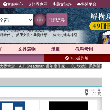
客服中心
領券專區
藝文講座
學習平台
進階搜尋
GO
、
、
、
sey
父親節
如果歷史是一群喵
暑期推薦
、
、
輝時代
數學女孩：黎曼猜想
偉大的迷走神經
子
文具選物
漫畫
教科考用
165反詐騙
F. Steadman 獲年度作家，《史坎德》系列帶你踏上熱血奇
共
44
筆
第
1
/ 2
頁