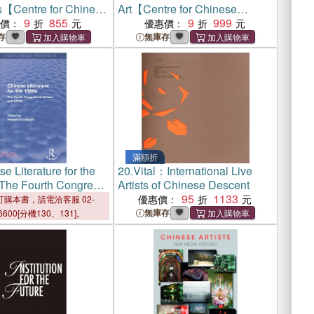
【Centre for Chinese
Art【Centre for Chinese
ogy and Art, Studies
9
855
Archaeology and Art, Studies
9
999
惠價：
優惠價：
 （5）】
Series （4）】
存
無庫存
滿額折
e Literature for the
20.
Vital：International Live
The Fourth Congress
Artists of Chinese Descent
 & Artists
95
1133
優惠價：
購本書，請電洽客服 02-
無庫存
6600[分機130、131]。