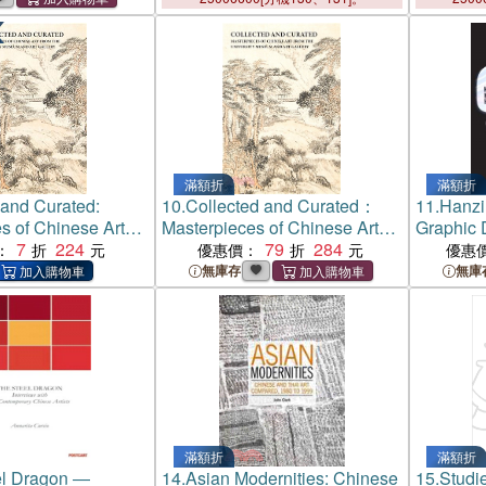
滿額折
滿額折
 and Curated:
10.
Collected and Curated：
11.
Hanzi
s of Chinese Art
Masterpieces of Chinese Art
Graphic 
niversity Museum
7
224
from The University Museum
79
284
Contemp
：
優惠價：
優惠
llery(電子書)
and Art Gallery
Typogra
無庫存
無庫
滿額折
滿額折
el Dragon ―
14.
Asian Modernities: Chinese
15.
Studi