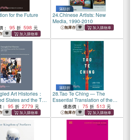
滿額折
ution for the Future
24.
Chinese Artists: New
Media, 1990-2010
95
598
價：
無庫存
存
滿額折
gled Art Histories：
28.
Tao Te Ching ― The
ed States and the Two
Essential Translation of the
es 1960-1990
95
2779
Ancient Chinese Book of the
75
513
價：
優惠價：
Tao
存
無庫存