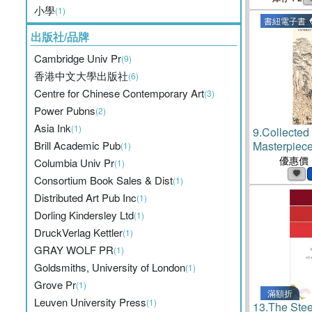
小學
(1)
書紐電子書
出版社/品牌
Cambridge Univ Pr
(9)
香港中文大學出版社
(6)
Centre for Chinese Contemporary Art
(3)
Power Pubns
(2)
Asia Ink
(1)
9.
Collected
Brill Academic Pub
Masterpiece
(1)
from The U
優惠價
Columbia Univ Pr
(1)
and Art Ga
Consortium Book Sales & Dist
(1)
Distributed Art Pub Inc
(1)
Dorling Kindersley Ltd
(1)
DruckVerlag Kettler
(1)
GRAY WOLF PR
(1)
Goldsmiths, University of London
(1)
Grove Pr
(1)
滿額折
Leuven University Press
(1)
13.
The Ste