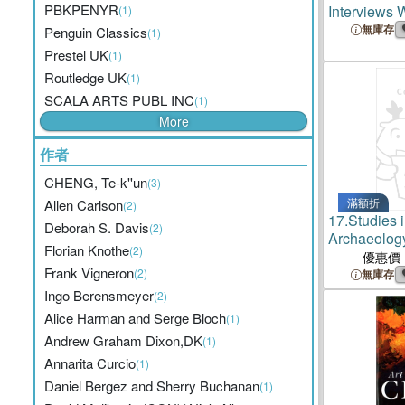
PBKPENYR
Interviews 
(1)
Contemporar
無庫存
Penguin Classics
(1)
Prestel UK
(1)
Routledge UK
(1)
SCALA ARTS PUBL INC
(1)
More
作者
CHENG, Te-k''un
(3)
滿額折
Allen Carlson
(2)
17.
Studies 
Deborah S. Davis
(2)
Archaeolog
Florian Knothe
(2)
Chinese Arc
優惠價
Frank Vigneron
Studies S
(2)
無庫存
Ingo Berensmeyer
(2)
Alice Harman and Serge Bloch
(1)
Andrew Graham Dixon,DK
(1)
Annarita Curcio
(1)
Daniel Bergez and Sherry Buchanan
(1)