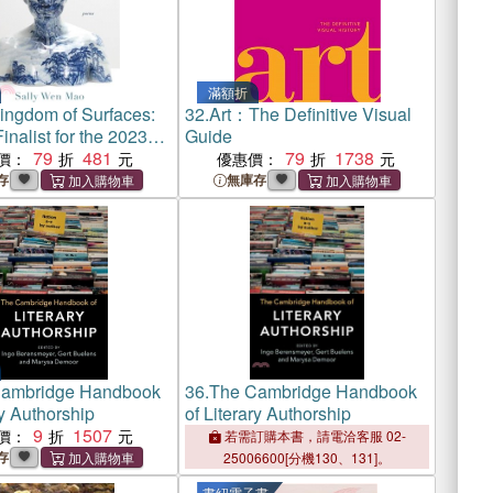
滿額折
ingdom of Surfaces:
32.
Art：The Definitive Visual
nalist for the 2023
Guide
gelou Book Award)
79
481
79
1738
價：
優惠價：
存
無庫存
ambridge Handbook
36.
The Cambridge Handbook
ry Authorship
of Literary Authorship
9
1507
價：
若需訂購本書，請電洽客服 02-
存
25006600[分機130、131]。
書紐電子書