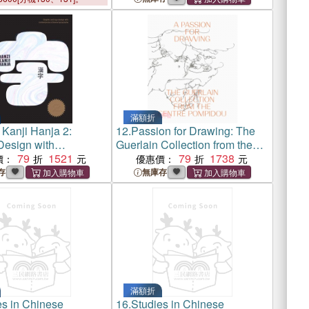
滿額折
 Kanji Hanja 2:
12.
Passion for Drawing: The
Design with
Guerlain Collection from the
orary Chinese
79
1521
Centre Pompidou
79
1738
價：
優惠價：
phy
存
無庫存
滿額折
es in Chinese
16.
Studies in Chinese