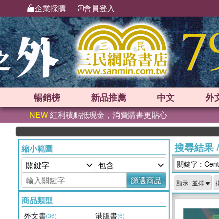
企業採購
會員登入
暢銷榜
新品
推薦
中文
外
NEW
紅利積點抵現金，消費購書更貼心
搜尋結果
縮小範圍
關鍵字：Centre 
篩選商品
顯示
商品類型
外文書
港版書
(36)
(6)