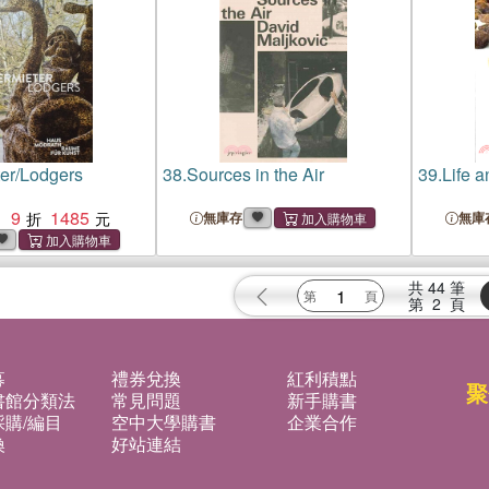
ter/Lodgers
38.
Sources in the Air
39.
Life 
9
1485
：
無庫存
無庫
共
44
筆
第
2
頁
募
禮券兌換
紅利積點
聚
書館分類法
常見問題
新手購書
購/編目
空中大學購書
企業合作
換
好站連結