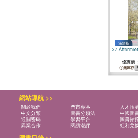
滿額折
37.
Aftermie
優惠價
無庫存
網站導航 >>
關於我們
門市專區
人才招
中文分類
圖書分類法
中國圖
通關密碼
學習平台
圖書館採
異業合作
閱讀潮評
紅利兌
圖書目錄 >>