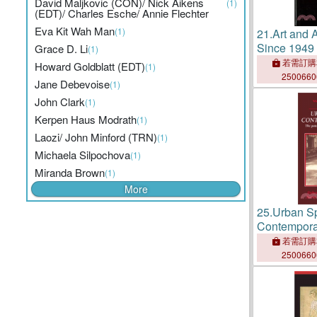
David Maljkovic (CON)/ Nick Aikens
(1)
(EDT)/ Charles Esche/ Annie Flechter
Eva Kit Wah Man
(1)
21.
Art and A
Since 1949
Grace D. Li
(1)
若需訂購
Howard Goldblatt (EDT)
(1)
250066
Jane Debevoise
(1)
John Clark
(1)
Kerpen Haus Modrath
(1)
Laozi/ John Minford (TRN)
(1)
Michaela Silpochova
(1)
Miranda Brown
(1)
More
25.
Urban S
Contempor
Potential f
若需訂購
Community 
250066