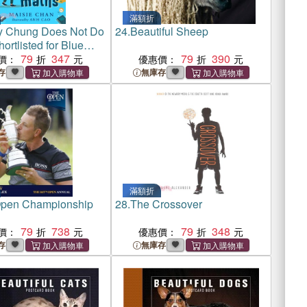
滿額折
 Chung Does Not Do
24.
Beautiful Sheep
ortlisted for Blue
ok Awards 2022)
79
347
79
390
價：
優惠價：
存
無庫存
滿額折
pen Championship
28.
The Crossover
79
738
79
348
價：
優惠價：
存
無庫存