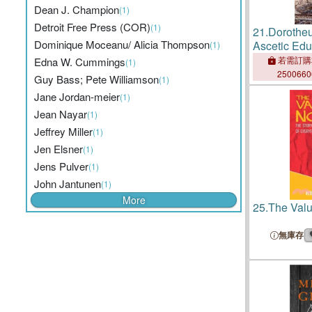
Dean J. Champion
(1)
Detroit Free Press (COR)
(1)
21.
Dorotheu
Dominique Moceanu/ Alicia Thompson
Ascetic Edu
(1)
若需訂購
Edna W. Cummings
(1)
250066
Guy Bass; Pete Williamson
(1)
Jane Jordan-meier
(1)
Jean Nayar
(1)
Jeffrey Miller
(1)
Jen Elsner
(1)
Jens Pulver
(1)
John Jantunen
(1)
More
25.
The Valu
無庫存