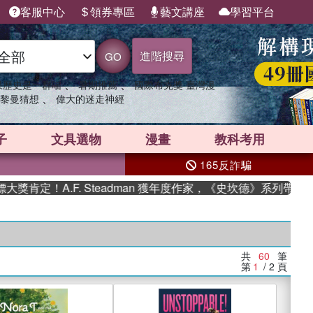
客服中心
領券專區
藝文講座
學習平台
進階搜尋
GO
、
、
果歷史是一群喵
暑期推薦
國際布克獎 臺灣漫
、
黎曼猜想
偉大的迷走神經
子
文具選物
漫畫
教科考用
165反詐騙
.F. Steadman 獲年度作家，《史坎德》系列帶你踏上熱血奇
共
60
筆
第
1
/ 2
頁