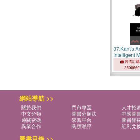
37.
Kant's A
Intelligent 
若需訂購
250066
網站導航 >>
關於我們
門市專區
人才招
中文分類
圖書分類法
中國圖
通關密碼
學習平台
圖書館採
異業合作
閱讀潮評
紅利兌
圖書目錄 >>