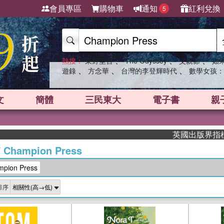
會員專區
購物車
通知
紅利兌換
5
、
、
、
熱搜：
東野圭吾
The Odyssey
父親節
如
、
、
、
遊錄
方念華
台灣的李登輝時代
數學女孩：
文
簡體
三民東大
電子書
親
英國出版界指標大獎肯定！A
/
Champion Press
ion Press
排序