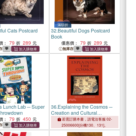
滿額折
iful Cats Postcard
32.
Beautiful Dogs Postcard
Book
79
289
79
289
價：
優惠價：
存
無庫存
's Lunch Lab ─ Super
36.
Explaining the Cosmos ─
Throwdown
Creation and Cultural
79
450
Interaction in Late-Antique
價：
若需訂購本書，請電洽客服 02-
Gaza
存
25006600[分機130、131]。