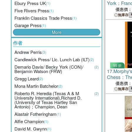
York：Franci
Ebury Press UK
(1)
III's Truest 
優惠價：
Five Rivers Press
(1)
無庫存
Franklin Classics Trade Press
(1)
Garage Press
(1)
More
作者
Andrew Perris
(3)
Candlewick Press/ Llc. Lunch Lab (ILT)
(2)
95 折
Demario Davis/ Becky York (CON)/
(2)
17.
Morphy'
Benjamin Watson (FRW)
Chess：The
Gregg Leard
(2)
Played by t
優惠價：
Mona Martin Batchelor
(2)
Analytical a
無庫存
Roberto R. Heredia (Texas A & M
(2)
by J. Loewe
University International),Richard D.
(University of Texas Hartley San
Antonio)；Champion, Dean
Alastair Fotheringham
(1)
Alfie Champion
(1)
David M. Gwynn
(1)