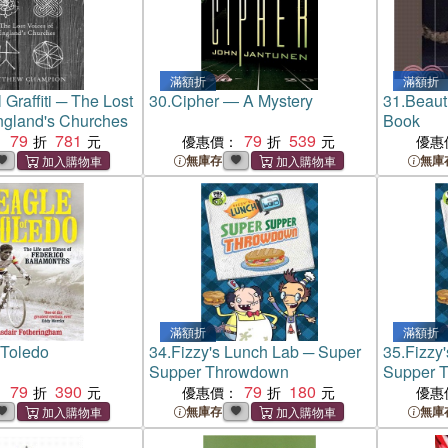
滿額折
滿額折
Graffiti ─ The Lost
30.
Cipher ― A Mystery
31.
Beaut
ngland's Churches
Book
79
781
79
539
：
優惠價：
優惠
無庫存
無庫
滿額折
滿額折
 Toledo
34.
Fizzy's Lunch Lab ─ Super
35.
Fizzy
Supper Throwdown
Supper 
79
390
79
180
：
優惠價：
優惠
無庫存
無庫