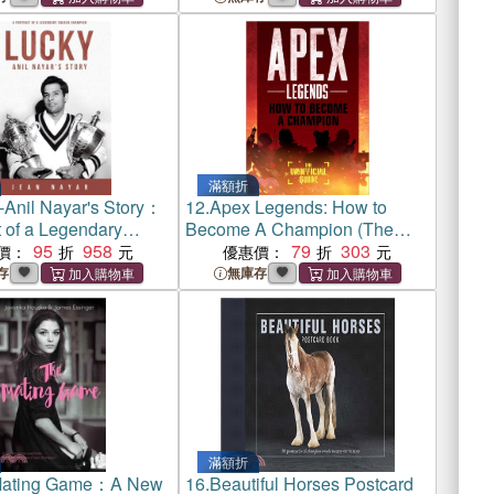
滿額折
-Anil Nayar's Story：
12.
Apex Legends: How to
t of a Legendary
Become A Champion (The
Champion
95
958
Unofficial Guide)
79
303
價：
優惠價：
存
無庫存
滿額折
Mating Game：A New
16.
Beautiful Horses Postcard