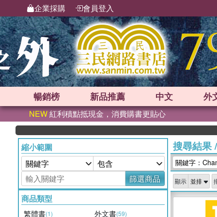
企業採購
會員登入
暢銷榜
新品
推薦
中文
外
NEW
紅利積點抵現金，消費購書更貼心
搜尋結果
縮小範圍
關鍵字：Champ
篩選商品
顯示
商品類型
繁體書
外文書
(1)
(59)