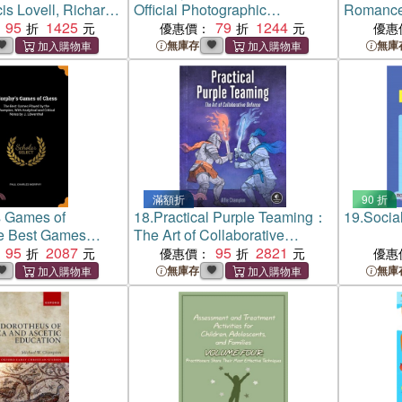
s Lovell, Richard
Official Photographic
Romance 
Friend
95
1425
Celebration of the Legendary
79
1244
British 
優惠價：
優惠
Motorcycle Champion
Champio
無庫存
無庫
滿額折
90 折
s Games of
18.
Practical Purple Teaming：
19.
Social
 Best Games
The Art of Collaborative
he Champion, with
95
2087
Defense
95
2821
優惠價：
優惠
nd Critical Notes
無庫存
無庫
nthal