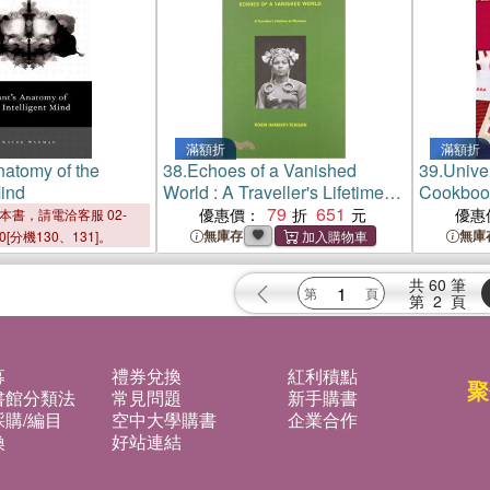
滿額折
滿額折
natomy of the
38.
Echoes of a Vanished
39.
Unive
Mind
World : A Traveller's Lifetime in
Cookboo
Pictures
79
651
優惠價：
優惠
本書，請電洽客服 02-
無庫存
無庫
00[分機130、131]。
共
60
筆
第
2
頁
募
禮券兌換
紅利積點
聚
書館分類法
常見問題
新手購書
購/編目
空中大學購書
企業合作
換
好站連結