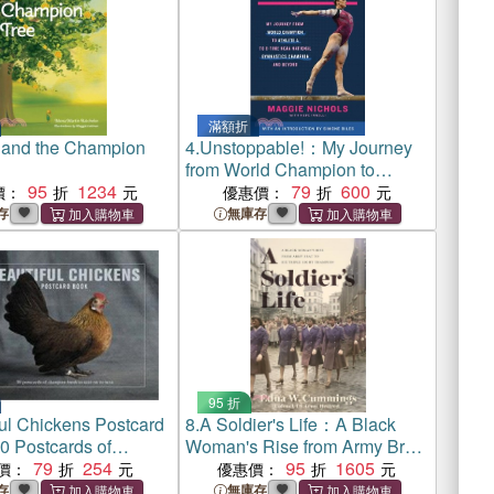
滿額折
 and the Champion
4.
Unstoppable!：My Journey
from World Champion to
95
1234
Athlete A to 8-Time NCAA
79
600
價：
優惠價：
National Gymnastics
存
無庫存
Champion and Beyond
95 折
ul Chickens Postcard
8.
A Soldier's Life：A Black
0 Postcards of
Woman's Rise from Army Brat
n Breeds
79
254
to Six Triple Eight Champion
95
1605
價：
優惠價：
存
無庫存