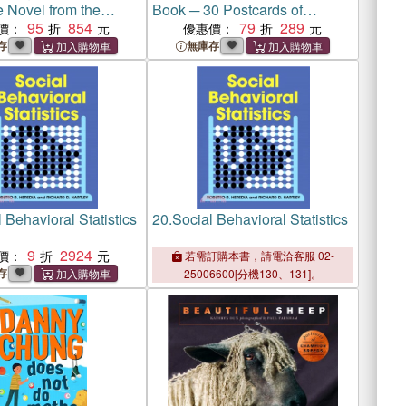
Novel from the
Book ─ 30 Postcards of
Women's Chess
95
854
Champion Breeds to Keep or
79
289
價：
優惠價：
n
to Send
存
無庫存
 Behavioral Statistics
20.
Social Behavioral Statistics
9
2924
價：
若需訂購本書，請電洽客服 02-
存
25006600[分機130、131]。