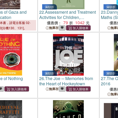
滿額折
滿額折
s of Gaza and
22.
Assessment and Treatment
23.
Danny
cation
Activities for Children,
Maths (Sh
Adolescents, and Families：
79
1042
Peter Bo
優惠價：
優惠
本書，請電洽客服 02-
Volume 4: Practitioners Share
無庫存
無庫
00[分機130、131]。
Their Most Effective
Techniques
滿額折
滿額折
e of Nothing
26.
The Joe ─ Memories from
27.
The O
the Heart of Hockeytown
2016
無庫存
優惠
無庫