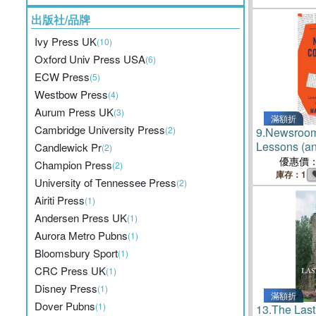
出版社/品牌
Ivy Press UK
(10)
Oxford Univ Press USA
(6)
ECW Press
(5)
Westbow Press
(4)
Aurum Press UK
(3)
滿額折
Cambridge University Press
(2)
9.
Newsroom
Lessons (an
Candlewick Pr
(2)
Ink-Stained 
優惠價
Champion Press
(2)
庫存：1
University of Tennessee Press
(2)
Airiti Press
(1)
Andersen Press UK
(1)
Aurora Metro Pubns
(1)
Bloomsbury Sport
(1)
CRC Press UK
(1)
Disney Press
(1)
滿額折
Dover Pubns
(1)
13.
The Last