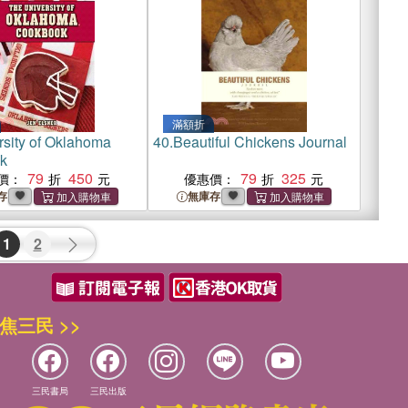
滿額折
rsity of Oklahoma
40.
Beautiful Chickens Journal
k
79
450
79
325
價：
優惠價：
存
無庫存
1
2
焦三民 >>
三民書局
三民出版