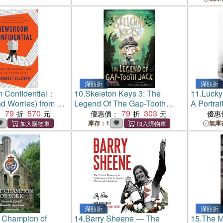
滿額折
滿額折
 Confidential：
10.
Skeleton Keys 3: The
11.
Lucky
d Worries) from an
Legend Of The Gap-Tooth
A Portrai
Life
79
570
Jack
79
303
Squash 
：
優惠價：
優惠
庫存：1
無庫
滿額折
滿額折
 Champion of
14.
Barry Sheene ― The
15.
The 