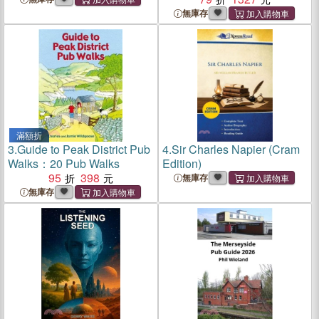
無庫存
滿額折
3.
Guide to Peak District Pub
4.
Sir Charles Napier (Cram
Walks：20 Pub Walks
Edition)
95
398
無庫存
無庫存