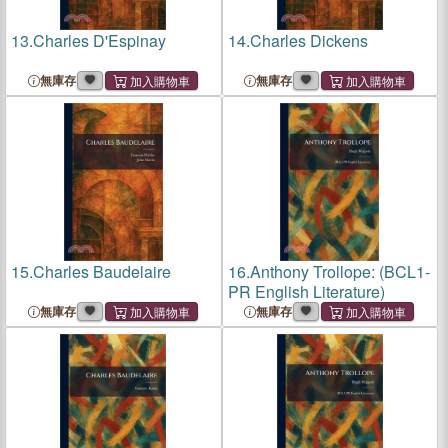
13.
Charles D'Espinay
14.
Charles Dickens
無庫存
無庫存
15.
Charles Baudelaire
16.
Anthony Trollope: (BCL1-
PR English Literature)
無庫存
無庫存