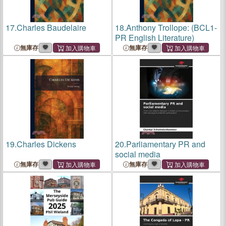
17.
Charles Baudelaire
18.
Anthony Trollope: (BCL1-
PR English Literature)
無庫存
無庫存
19.
Charles Dickens
20.
Parliamentary PR and
social media
無庫存
無庫存