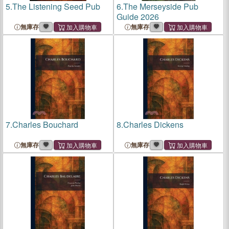
5.
The Listening Seed Pub
6.
The Merseyside Pub
Guide 2026
無庫存
無庫存
7.
Charles Bouchard
8.
Charles Dickens
無庫存
無庫存