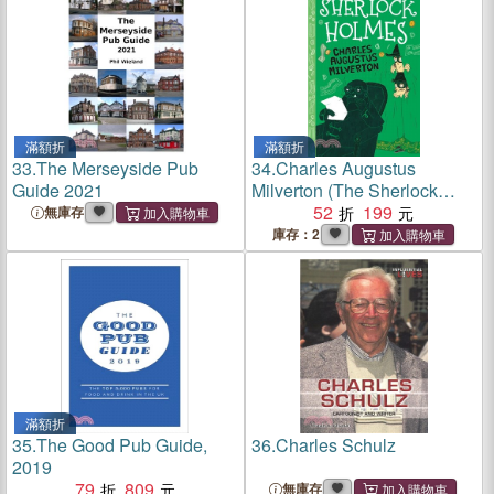
滿額折
滿額折
33.
The Merseyside Pub
34.
Charles Augustus
Guide 2021
Milverton (The Sherlock
Holmes Children's
52
199
無庫存
Collection) 附音檔QRcode
庫存：2
滿額折
35.
The Good Pub Guide,
36.
Charles Schulz
2019
79
809
無庫存