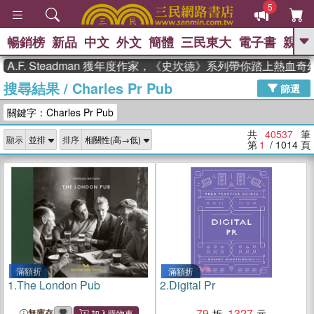
5
暢銷榜
新品
中文
外文
簡體
三民東大
電子書
親子
GO
 Steadman 獲年度作家，《史坎德》系列帶你踏上熱血奇幻旅程
搜尋結果
/
Charles Pr Pub
、
熱搜：
東野圭吾
高希均教授回憶錄
篩選
、
、
、
The Odyssey
父親節
如果歷
關鍵字：Charles Pr Pub
、
、
史是一群喵
暑期推薦
國際布克
、
、
獎 臺灣漫遊錄
方念華
台灣的李
共
40537
筆
顯示
排序
、
、
登輝時代
數學女孩：黎曼猜想
第
1
/ 1014
頁
偉大的迷走神經
滿額折
滿額折
1.
The London Pub
2.
Digital Pr
79
1327
無庫存