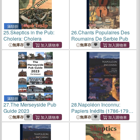
滿額折
25.
Skeptics in the Pub:
26.
Chants Populaires Des
Cholera: Cholera
Roumains De Serbie Pub
無庫存
無庫存
滿額折
27.
The Merseyside Pub
28.
Napoléon Inconnu:
Guide 2023
Papiers Inédits (1786-1793)
Pub...
無庫存
無庫存