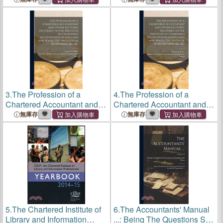
3.
The Profession of a
4.
The Profession of a
Chartered Accountant and
Chartered Accountant and
Other Lectures, Delivered to
Other Lectures, Delivered to
無庫存
無庫存
the Institute of Chartered
the Institute of Chartered
Accountants in England and
Accountants in England and
Wales, the Institute o
Wales, the Institute o
5.
The Chartered Institute of
6.
The Accountants' Manual
Library and Information
...: Being The Questions Set