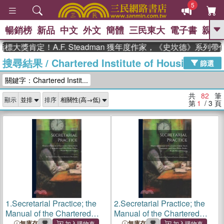
5
暢銷榜
新品
中文
外文
簡體
三民東大
電子書
親子
GO
肯定！A.F. Steadman 獲年度作家，《史坎德》系列帶你踏
搜尋結果
/
Chartered Institute of Housing
、
熱搜：
東野圭吾
高希均教授回憶錄
篩選
、
、
、
The Odyssey
父親節
如果歷
關鍵字：Chartered Instit...
、
、
史是一群喵
暑期推薦
國際布克
、
、
獎 臺灣漫遊錄
方念華
台灣的李
共
82
筆
顯示
排序
、
、
登輝時代
數學女孩：黎曼猜想
第
1
/ 3
頁
偉大的迷走神經
1.
Secretarial Practice; the
2.
Secretarial Practice; the
Manual of the Chartered
Manual of the Chartered
Institute of Secretaries
Institute of Secretaries
無庫存
無庫存