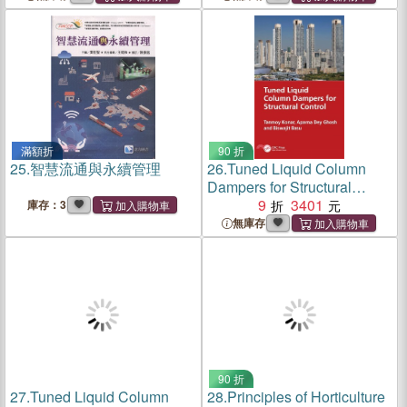
and Community
滿額折
90 折
25.
智慧流通與永續管理
26.
Tuned Liquid Column
Dampers for Structural
Control
9
3401
庫存：3
無庫存
90 折
27.
Tuned Liquid Column
28.
Principles of Horticulture