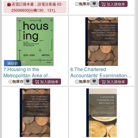
Professionals Yearbook:
At Institute Of Chartered
無庫存
若需訂購本書，請電洽客服 02-
2011-2012
Accountants' Examinations
25006600[分機130、131]。
...; Volume 10
滿額折
7.
Housing in the
8.
The Chartered
Metropolitan Area of
Accountants' Examination
Barcelona: Metropolitan
Guide and Students' Help to
無庫存
無庫存
Institute of Land
Self-Preparation: For the
Development and Property
Intermediate and Final
Management (Impsol) 2015-
Examinations of the Institute
2024
of C