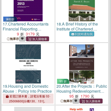
滿額折
17.
Chartered Accountants
18.
A Brief History of the
Financial Reporting
Institute of Chartered
Handbook 2013 + E-text
9
3179
Accountants of Jamaica,
到貨時通知我
Registration Card
1965-2016
無庫存
95 折
19.
Housing and Domestic
20.
After the Projects：Public
Abuse：Policy into Practice
Housing Redevelopment
and the Governance of the
95
1790
若需訂購本書，請電洽客服 02-
Poorest Americans
無庫存
25006600[分機130、131]。