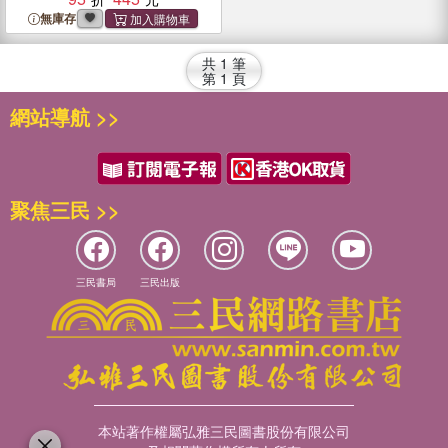
無庫存
共
1
筆
第
1
頁
網站導航 >>
聚焦三民 >>
三民書局
三民出版
本站著作權屬弘雅三民圖書股份有限公司