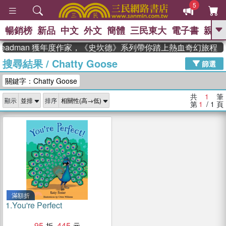
5
暢銷榜
新品
中文
外文
簡體
三民東大
電子書
親子
GO
Steadman 獲年度作家，《史坎德》系列帶你踏上熱血奇幻旅程
搜尋結果
/
Chatty Goose
、
熱搜：
東野圭吾
高希均教授回憶錄
篩選
、
、
、
The Odyssey
父親節
花開錦
關鍵字：Chatty Goose
、
、
、
繡
暑期推薦
方念華
台灣的
、
李登輝時代
數學女孩：黎曼猜想
共
1
筆
顯示
排序
、
、
偉大的迷走神經
如果歷史是一
第
1
/ 1
頁
、
群喵
臺灣漫遊錄
滿額折
1.
You're Perfect
95
445