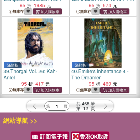
95
1985
Emigres' Billion
95
574
無庫存
無庫存
滿額折
滿額折
39.
Thorgal Vol. 26: Kah-
40.
Emilie's Inheritance 4 -
Aniel
The Dreamer
95
417
95
469
無庫存
無庫存
共
465
筆
第
12
頁
網站導航 >>