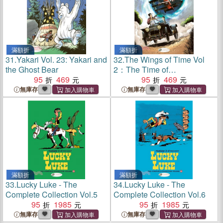
滿額折
滿額折
31.
Yakari Vol. 23: Yakari and
32.
The Wings of Time Vol
the Ghost Bear
2：The Time of
95
469
Confrontation
95
469
無庫存
無庫存
滿額折
滿額折
33.
Lucky Luke - The
34.
Lucky Luke - The
Complete Collection Vol.5
Complete Collection Vol.6
95
1985
95
1985
無庫存
無庫存