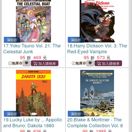
滿額折
滿額折
17.
Yoko Tsuno Vol. 21: The
18.
Harry Dickson Vol. 3: The
Celestial Junk
Red-Eyed Vampire
95
469
95
573
無庫存
無庫存
滿額折
滿額折
19.
Lucky Luke by ... Appollo
20.
Blake & Mortimer - The
and Bruno: Dakota 1880
Complete Collection Vol. 8
95
626
95
1985