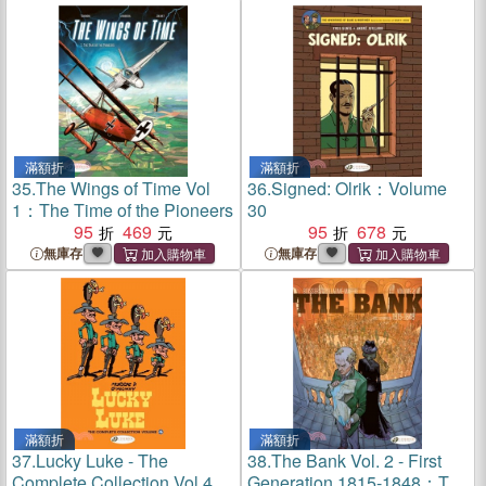
滿額折
滿額折
35.
The Wings of Time Vol
36.
Signed: Olrik：Volume
1：The Time of the Pioneers
30
95
469
95
678
無庫存
無庫存
滿額折
滿額折
37.
Lucky Luke - The
38.
The Bank Vol. 2 - First
Complete Collection Vol.4
Generation 1815-1848：The