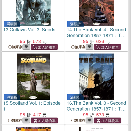
滿額折
滿額折
13.
Outlaws Vol. 3: Seeds
14.
The Bank Vol. 4 - Second
Generation 1857-1871：The
95
573
Commune's Treasure
95
626
無庫存
無庫存
滿額折
滿額折
15.
Scotland Vol. 1: Episode
16.
The Bank Vol. 3 - Second
1
Generation 1857-1871：The
95
417
Baron's Accounts
95
573
無庫存
無庫存