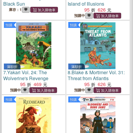
Black Sun
Island of Illusions
95
626
庫存：1
預購中
預購
預購
滿額折
滿額折
7.
Yakari Vol. 24: The
8.
Blake & Mortimer Vol. 31:
Wolverine's Revenge
Threat from Atlantis
95
469
95
626
預購中
預購中
預購
預購