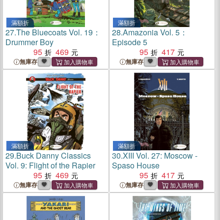
滿額折
滿額折
27.
The Bluecoats Vol. 19：
28.
Amazonia Vol. 5：
Drummer Boy
Episode 5
95
469
95
417
無庫存
無庫存
滿額折
滿額折
29.
Buck Danny Classics
30.
XIII Vol. 27: Moscow -
Vol. 9: Flight of the Rapier
Spaso House
95
469
95
417
無庫存
無庫存