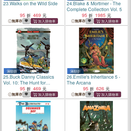
23.
Walks on the Wild Side
24.
Blake & Mortimer - The
Complete Collection Vol. 5
95
469
95
1985
無庫存
無庫存
滿額折
滿額折
25.
Buck Danny Classics
26.
Emilie's Inheritance 5 -
Vol. 10: The Hunt for
The Arcana
Molotok-41
95
469
95
626
無庫存
無庫存