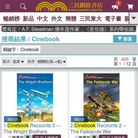
5
暢銷榜
新品
中文
外文
簡體
三民東大
電子書
親子
GO
A.F. Steadman 獲年度作家，《史坎德》系列帶你踏上熱血
搜尋結果
/
Cinebook
、
熱搜：
東野圭吾
高希均教授回憶錄
篩選
、
、
、
The Odyssey
父親節
如果歷
關鍵字：Cinebook
、
、
史是一群喵
暑期推薦
國際布克
、
、
獎 臺灣漫遊錄
方念華
台灣的李
共
465
筆
顯示
排序
、
、
登輝時代
數學女孩：黎曼猜想
第
1
/ 12
頁
偉大的迷走神經
滿額折
滿額折
1.
Cinebook
Recounts 3 ―
2.
Cinebook
Recounts 2 ─
The Wright Brothers
The Falklands War
無庫存
無庫存