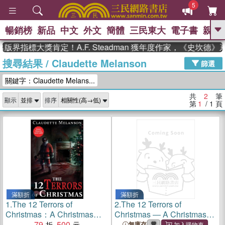
5
暢銷榜
新品
中文
外文
簡體
三民東大
電子書
親子
GO
版界指標大獎肯定！A.F. Steadman 獲年度作家，《史坎德
搜尋結果
/
Claudette Melanson
、
、
熱搜：
東野圭吾
The Odyssey
篩選
、
、
父親節
如果歷史是一群喵
暑期
關鍵字：Claudette Melans...
、
、
推薦
國際布克獎 臺灣漫遊錄
方
、
、
念華
台灣的李登輝時代
數學女
共
2
筆
顯示
排序
、
孩：黎曼猜想
偉大的迷走神經
第
1
/ 1
頁
滿額折
滿額折
1.
The 12 Terrors of
2.
The 12 Terrors of
Christmas：A Christmas
Christmas ― A Christmas
Horror Anthology
79
500
Horror Anthology
無庫存