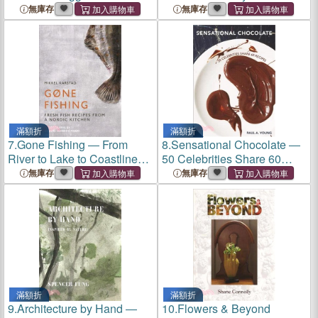
Recipes
無庫存
無庫存
滿額折
滿額折
7.
Gone Fishing ― From
8.
Sensational Chocolate ―
River to Lake to Coastline
50 Celebrities Share 60
and Ocean, 80 Simple
Recipes
無庫存
無庫存
Seafood Recipes
滿額折
滿額折
9.
Architecture by Hand ―
10.
Flowers & Beyond