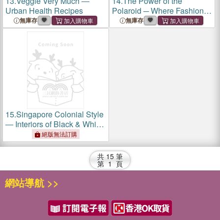
13.
Veggie Very Much ―
14.
The Power of the
Urban Health Recipes
Polaroid ─ Where Fashion
Styling Begins
無庫存
無庫存
15.
Singapore Colonial Style
― Interiors of Black & White
Houses
絕版無法訂購
共
15
筆
第
1
頁
網站導航 >>