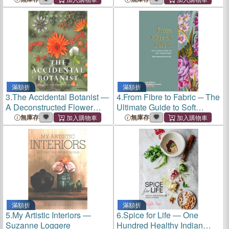
滿額折
滿額折
3.
The Accidental Botanist ―
4.
From Fibre to Fabric ─ The
A Deconstructed Flower
Ultimate Guide to Soft
Book
Furnishings
無庫存
無庫存
滿額折
滿額折
5.
My Artistic Interiors ―
6.
Spice for Life ― One
Suzanne Loggere
Hundred Healthy Indian