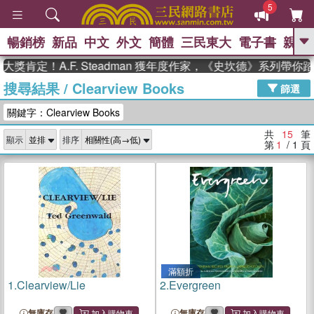
5
暢銷榜
新品
中文
外文
簡體
三民東大
電子書
親子
GO
肯定！A.F. Steadman 獲年度作家，《史坎德》系列帶你踏
搜尋結果
/
Clearview Books
、
、
熱搜：
東野圭吾
The Odyssey
篩選
、
、
父親節
如果歷史是一群喵
暑期
關鍵字：Clearview Books
、
、
推薦
國際布克獎 臺灣漫遊錄
方
、
、
念華
台灣的李登輝時代
數學女
共
15
筆
顯示
排序
、
孩：黎曼猜想
偉大的迷走神經
第
1
/ 1
頁
滿額折
1.
Clearview/Lie
2.
Evergreen
無庫存
無庫存