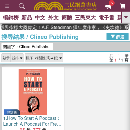
5
暢銷榜
新品
中文
外文
簡體
三民東大
電子書
親子
GO
界指標大獎肯定！A.F. Steadman 獲年度作家，《史坎德
搜尋結果
/
Clixeo Publishing
、
熱搜：
東野圭吾
高希均教授回憶錄
篩選
、
、
、
The Odyssey
父親節
花開錦
關鍵字：Clixeo Publishin...
、
、
、
繡
暑期推薦
方念華
台灣的
、
李登輝時代
數學女孩：黎曼猜想
共
1
筆
顯示
排序
、
、
偉大的迷走神經
如果歷史是一
第
1
/ 1
頁
、
群喵
臺灣漫遊錄
滿額折
1.
How To Start A Podcast：
Launch A Podcast For Free
With No Previous
95
777