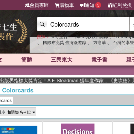
會員專區
購物車
通知
紅利兌換
5
、
、
熱搜：
東野圭吾
高希均教授回憶錄
The Odys
、
、
、
國際布克獎 臺灣漫遊錄
方念華
台灣的李登
文
簡體
三民東大
電子書
親
標大獎肯定！A.F. Steadman 獲年度作家，《史坎德》系列
/
Colorcards
cards
排序