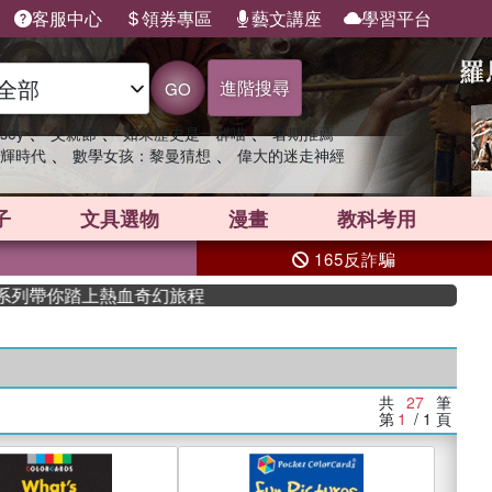
客服中心
領券專區
藝文講座
學習平台
進階搜尋
GO
、
、
、
sey
父親節
如果歷史是一群喵
暑期推薦
、
、
輝時代
數學女孩：黎曼猜想
偉大的迷走神經
子
文具選物
漫畫
教科考用
165反詐騙
帶你踏上熱血奇幻旅程
共
27
筆
第
1
/ 1
頁