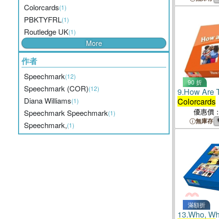
Colorcards
(1)
PBKTYFRL
(1)
Routledge UK
(1)
More
作者
Speechmark
(12)
90 折
Speechmark (COR)
(12)
9.
How Are T
Diana Williams
Colorcards
(1)
優惠價
Speechmark Speechmark
(1)
無庫存
Speechmark,
(1)
滿額折
13.
Who, Wh