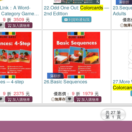
滿額折
e Link：A Word-
22.
Odd One Out:
Colorcards
―
23.
Seque
d Category Game
2nd Edition
Adults
and Individuals
9
3509
：
優惠
到貨時通知我
無庫
滿額折
es ─ 4-step
26.
Basic Sequences
27.
More 
Colorcar
9
2375
9
1979
：
優惠價：
無庫存
共
27
筆
第
1
頁