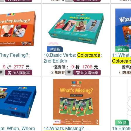
滿額折
90 折
hey Feeling?:
10.
Basic Verbs:
Colorcards
:
11.
What 
2nd Edition
Colorcar
9
2777
9
1706
：
優惠價：
優惠
無庫存
無庫
90 折
at, When, Where
14.
What's Missing? ―
15.
Emoti