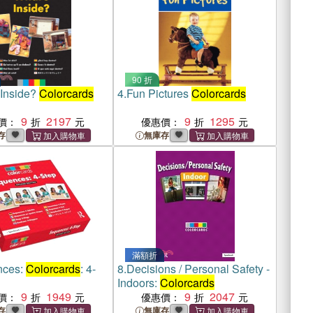
90 折
 Inside?
Colorcards
4.
Fun Pictures
Colorcards
9
2197
9
1295
價：
優惠價：
存
無庫存
滿額折
nces:
Colorcards
: 4-
8.
Decisions / Personal Safety -
Indoors:
Colorcards
9
1949
9
2047
價：
優惠價：
存
無庫存