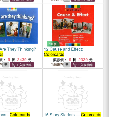
90 折
Are They Thinking?
12.
Cause and Effect:
ds
Colorcards
9
3439
9
2339
價：
優惠價：
存
無庫存
ons -
Colorcards
16.
Story Starters ―
Colorcards