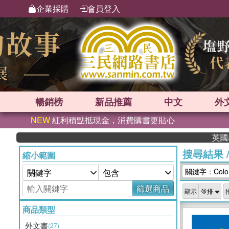
企業採購
會員登入
暢銷榜
新品
推薦
中文
外
NEW
紅利積點抵現金，消費購書更貼心
英國出版界指
搜尋結果
縮小範圍
關鍵字：Color
篩選商品
顯示
商品類型
外文書
(27)