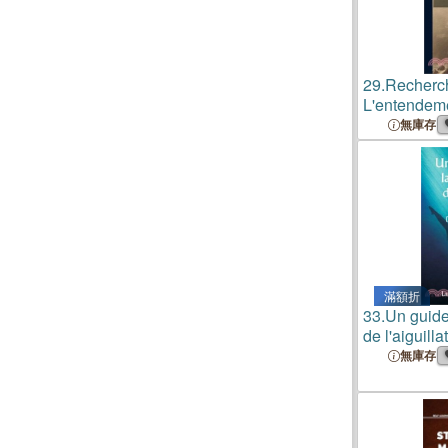
29.
Recherc
L'entendem
D'après Les
無庫存
Sens
Comm
滿額折
33.
Un guide
de l'aiguilla
acanthias )
無庫存