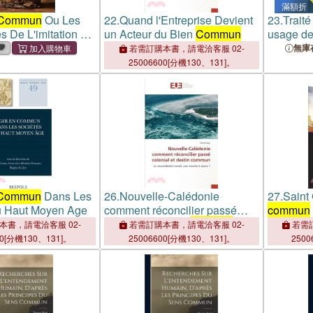
滿額折
Commun
Ou Les
22.
Quand l'Entreprise Devient
23.
Traité
es De L'imitation De
un Acteur du Bien
Commun
usage de 
無庫
若需訂購本書，請電洽客服 02-
25006600[分機130、131]。
Commun
Dans Les
26.
Nouvelle-Calédonie
27.
Saint 
u Haut Moyen Age
comment réconcilier passé
commun
colonial et destin
commun
本書，請電洽客服 02-
若需訂購本書，請電洽客服 02-
若需訂
00[分機130、131]。
25006600[分機130、131]。
2500