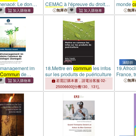
menacé: Le don
CEMAC à l'épreuve du droit
monde
c
e plasma
commun
congolais
l'autisme
無庫存
無庫
滿額折
tsmanagement im
18.
Mettre en
commun
les infos
19.
Afrocl
Commun
de
sur les produits de puériculture
France, t
ie (Senegal)
ambivale
無庫
若需訂購本書，請電洽客服 02-
commun
25006600[分機130、131]。