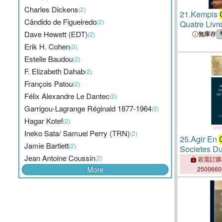
Charles Dickens
(2)
21.
Kempis
Cândido de Figueiredo
(2)
Quatre Livr
Jesuschrist
Dave Hewett (EDT)
無庫存
(2)
Erik H. Cohen
(2)
Estelle Baudou
(2)
F. Elizabeth Dahab
(2)
François Patou
(2)
Félix Alexandre Le Dantec
(2)
Garrigou-Lagrange Réginald 1877-1964
(2)
Hagar Kotef
(2)
Ineko Sata/ Samuel Perry (TRN)
(2)
25.
Agir En
Jamie Bartlett
(2)
Societes D
Jean Antoine Coussin
(2)
若需訂購
More
250066