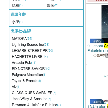
軟精
袋裝
(1)
(25)
適讀年齡
小學
(1)
出版社/品牌
MATOKA
(25)
滿額折
Lightning Source Inc
(23)
9.
L'esprit
C
LEGARE STREET PR
Futuriste et
(20)
無庫存
HACHETTE LIVRE
(14)
Arcadia Pub
(11)
ED NOTRE SAVIOR
(10)
Palgrave Macmillan
(8)
Taylor & Francis
(8)
Viz
(8)
CLASSIQUES GARNIER
(7)
John Wiley & Sons Inc
(7)
滿額折
Rowman & Littlefield Pub Inc
(7)
13.
Un bien