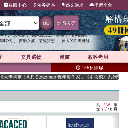
客服中心
領券專區
藝文講座
學習平台
進階搜尋
GO
、
、
、
sey
父親節
如果歷史是一群喵
暑期推薦
、
、
輝時代
數學女孩：黎曼猜想
偉大的迷走神經
子
文具選物
漫畫
教科考用
165反詐騙
A.F. Steadman 獲年度作家，《史坎德》系列帶你踏上熱血
共
368
筆
第
1
/ 10
頁