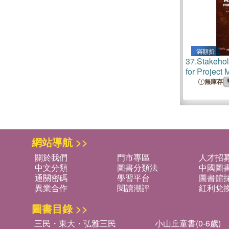
滿額折
37.
Stakeho
for Project
Practical G
無庫存
Projects a
Learn stake
engagement
commun
網站導航 >>
關於我們
門市專區
人才招
中文分類
圖書分類法
中國圖
通關密碼
學習平台
圖書館採
異業合作
閱讀潮評
紅利兌
圖書目錄 >>
三民・東大・弘雅三民
小山丘童書(0-6歲)