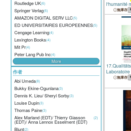
Routledge UK
(6)
l'humanité 
solidaire d
無庫存
Springer Verlag
(6)
AMAZON DIGITAL SERV LLC
(5)
ED UNIVERSITAIRES EUROPEENNES
(5)
Cengage Learning
(4)
Lexington Books
(4)
Mit Pr
(4)
Peter Lang Pub Inc
(4)
More
17.
Qualitä
Laboratoire
作者
Microbiolog
無庫存
Abi Umeda
(8)
Bukky Ekine-Ogunlana
(3)
Dennis K. Lieu/ Sheryl Sorby
(3)
Louise Dupin
(3)
Thomas Paine
(3)
Alex Marland (EDT)/ Thierry Giasson
(2)
(EDT)/ Anna Lennox Esselment (EDT)
Blunt
(2)