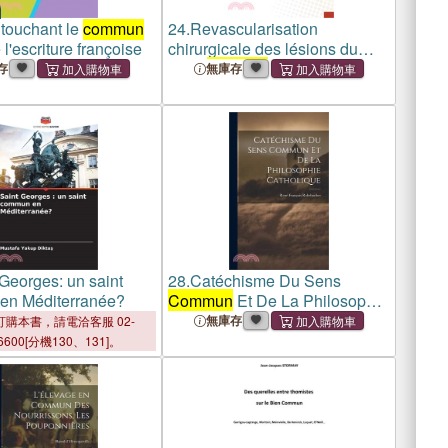
 touchant le
commun
24.
Revascularisation
l'escriture françoise
chirurgicale des lésions du
tronc
commun
gauche
存
無庫存
Georges: un saint
28.
Catéchisme Du Sens
en Méditerranée?
Commun
Et De La Philosophie
Catholique
無庫存
購本書，請電洽客服 02-
6600[分機130、131]。