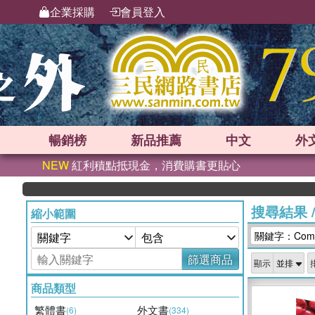
企業採購
會員登入
暢銷榜
新品
推薦
中文
外
NEW
紅利積點抵現金，消費購書更貼心
搜尋結果
縮小範圍
關鍵字：Com
篩選商品
顯示
商品類型
繁體書
外文書
(6)
(334)