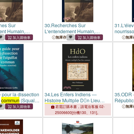
hes Sur
30.
Recherches Sur
31.
L'éle
ent Humain,
L'entendement Humain,
nourriss
 Principes Du
D'après Les Principes Du
無庫存
無庫
un
Sens
Commun
 pour la dissection
34.
Les Enfers Indiens ―
35.
ODR -
t
commun
(Squalus
Histoire Multiple Dn Lieu
Républic 
Commun
Tome 4: 
無庫
若需訂購本書，請電洽客服 02-
l'outre m
25006600[分機130、131]。
le
comm