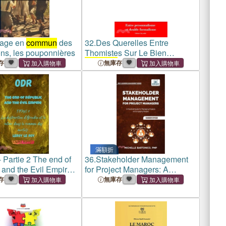
vage en
commun
des
32.
Des Querelles Entre
ons, les pouponnières
Thomistes Sur Le Bien
Commun
存
無庫存
滿額折
 Partie 2 The end of
36.
Stakeholder Management
and the Evil Empire -
for Project Managers: A
La destruction de
Practical Guide for Managing
存
無庫存
onde et le retour dans
Projects and Engaging People
un
des mortels
Learn stakeholder
engagement, mapping,
commun