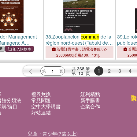
lder Management
38.
Zooplancton
commun
de la
39.
Le rôl
 Managers: A
région nord-ouest (Tabuk) de
publique
uide for Managing
l'Arabie saoudite
partenari
若需訂購本書，請電洽客服 02-
若需訂
nd Engaging People
service 
25006600[分機130、131]。
2500
holder
, mapping,
共
368
筆
1
2
3
4
第
10
頁
募
禮券兌換
紅利積點
聚
書館分類法
常見問題
新手購書
購/編目
空中大學購書
企業合作
換
好站連結
兒童・青少年(7歲以上)