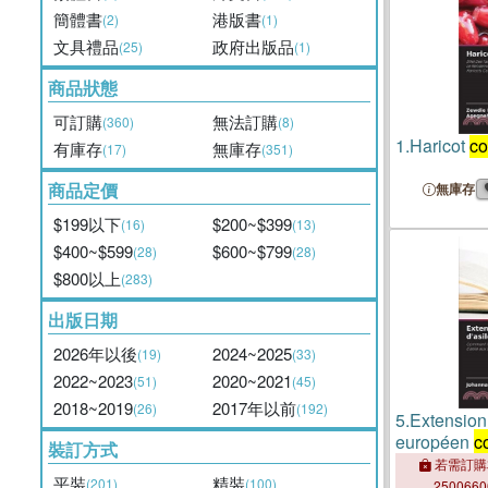
簡體書
港版書
(2)
(1)
文具禮品
政府出版品
(25)
(1)
商品狀態
可訂購
無法訂購
(360)
(8)
1.
Haricot
c
有庫存
無庫存
(17)
(351)
商品定價
無庫存
$199以下
$200~$399
(16)
(13)
$400~$599
$600~$799
(28)
(28)
$800以上
(283)
出版日期
2026年以後
2024~2025
(19)
(33)
2022~2023
2020~2021
(51)
(45)
2018~2019
2017年以前
(26)
(192)
5.
Extension
européen
c
裝訂方式
若需訂購
平裝
精裝
(201)
(100)
250066