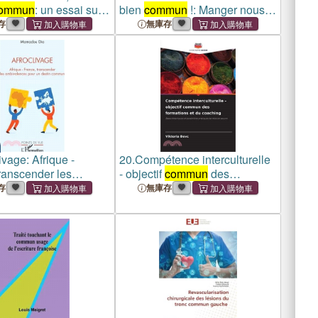
ommun
: un essai sur
bien
commun
!: Manger nous
engage
存
無庫存
ivage: Afrique -
20.
Compétence interculturelle
ranscender les
- objectif
commun
des
nces pour un destin
formations et du coaching
存
無庫存