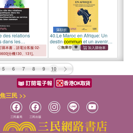
滿額折
e des relations
40.
Le Maroc en Afrique: Un
s dans les
destin
commun
et un avenir
ats multisectoriels au
partagé. Paix, sécurité et
無庫存
購本書，請電洽客服 02-
du bien
commun
développement
6600[分機130、131]。
5
6
7
8
9
10
焦三民 >>
三民書局
三民出版