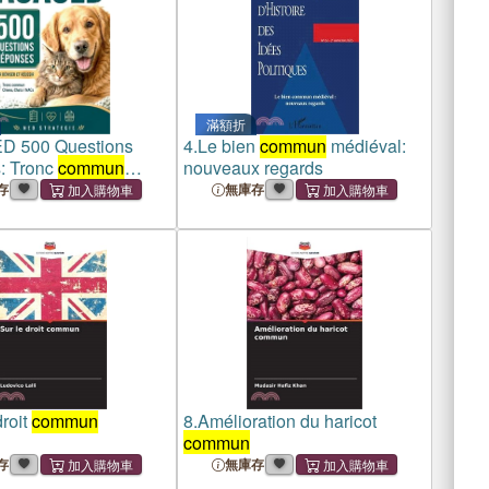
滿額折
 500 Questions
4.
Le bien
commun
médiéval:
: Tronc
commun
nouveaux regards
Chats, NACs
存
無庫存
droit
commun
8.
Amélioration du haricot
commun
存
無庫存