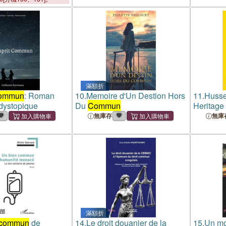
滿額折
ommun
: Roman
10.
Memoire d'Un Destion Hors
11.
Husse
 dystopique
Du
Commun
Heritage
無庫存
無庫
滿額折
commun
de
14.
Le droit douanier de la
15.
Un mo