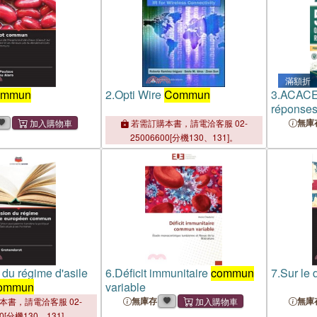
滿額折
ommun
2.
Opti Wire
Commun
3.
ACACED
réponses
Chiens, 
無庫
若需訂購本書，請電洽客服 02-
25006600[分機130、131]。
 du régime d'asile
6.
Déficit immunitaire
commun
7.
Sur le 
ommun
variable
無庫存
無庫
本書，請電洽客服 02-
00[分機130、131]。