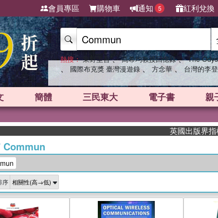
會員專區
購物車
通知
紅利兌換
5
、
、
熱搜：
東野圭吾
高希均教授回憶錄
The Odys
、
、
、
國際布克獎 臺灣漫遊錄
方念華
台灣的李登
文
簡體
三民東大
電子書
親
英國出版界指標大獎肯定！
/
Commun
mun
排序