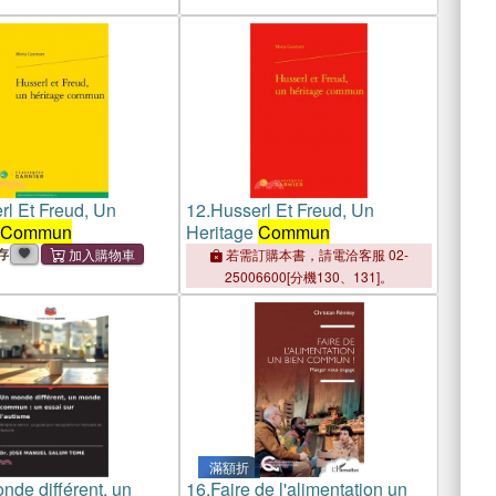
rl Et Freud, Un
12.
Husserl Et Freud, Un
Commun
Heritage
Commun
存
若需訂購本書，請電洽客服 02-
25006600[分機130、131]。
滿額折
nde différent, un
16.
Faire de l'alimentation un