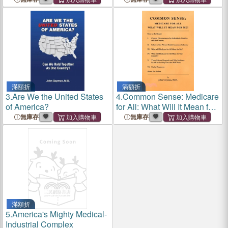
Over Authoritarianism and
Fascism
滿額折
滿額折
3.
Are We the United States
4.
Common Sense: Medicare
of America?
for All: What Will It Mean for
Me?
無庫存
無庫存
滿額折
5.
America's Mighty Medical-
Industrial Complex