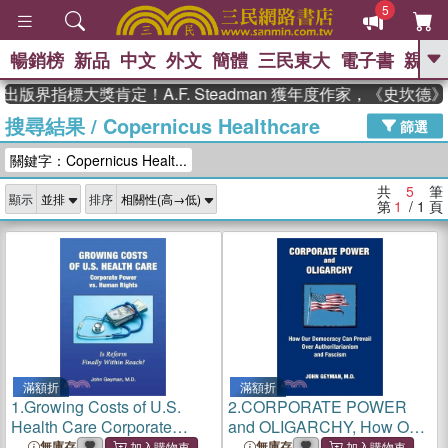
5
暢銷榜
新品
中文
外文
簡體
三民東大
電子書
親子
GO
出版界指標大獎肯定！A.F. Steadman 獲年度作家，《史坎
搜尋結果
/
Copernicus Healthcare
、
熱搜：
東野圭吾
高希均教授回憶錄
篩選
、
、
、
The Odyssey
父親節
如果歷
關鍵字：Copernicus Healt...
、
、
史是一群喵
暑期推薦
國際布克
、
、
獎 臺灣漫遊錄
方念華
台灣的李
共
5
筆
顯示
排序
、
、
登輝時代
數學女孩：黎曼猜想
第
1
/ 1
頁
偉大的迷走神經
滿額折
滿額折
1.
Growing Costs of U.S.
2.
CORPORATE POWER
Health Care Corporate
and OLIGARCHY, How Our
Power vs. Human Rights
Democracy Can Prevail
無庫存
無庫存