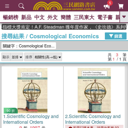
5
暢銷榜
新品
中文
外文
簡體
三民東大
電子書
親子
GO
指標大獎肯定！A.F. Steadman 獲年度作家，《史坎德》系
搜尋結果
/
Cosmological Economics
、
熱搜：
東野圭吾
高希均教授回憶錄
篩選
、
、
、
The Odyssey
父親節
如果歷
關鍵字：Cosmological Eco...
、
、
史是一群喵
暑期推薦
國際布克
、
、
獎 臺灣漫遊錄
方念華
台灣的李
共
3
筆
顯示
排序
、
、
登輝時代
數學女孩：黎曼猜想
第
1
/ 1
頁
偉大的迷走神經
90 折
1.
Scientific Cosmology and
2.
Scientific Cosmology and
International Orders
International Orders
9
1997
若需訂購本書，請電洽客服 02-