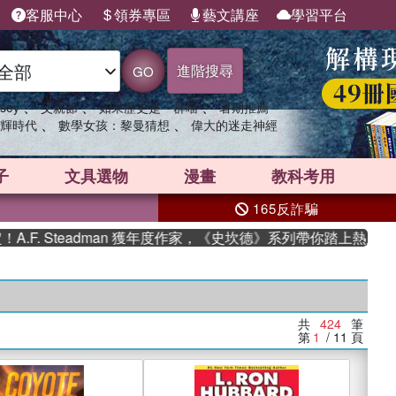
客服中心
領券專區
藝文講座
學習平台
進階搜尋
GO
、
、
、
sey
父親節
如果歷史是一群喵
暑期推薦
、
、
輝時代
數學女孩：黎曼猜想
偉大的迷走神經
子
文具選物
漫畫
教科考用
165反詐騙
teadman 獲年度作家，《史坎德》系列帶你踏上熱血奇幻旅程
共
424
筆
第
1
/ 11
頁