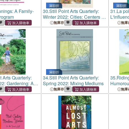
滿額折
滿額折
nnings: A Family-
30.
Still Point Arts Quarterly:
31.
La pol
Program
Winter 2022: Cities: Centers of
L'influen
Culture and Creativity
formes ar
無庫存
無庫
滿額折
nt Arts Quarterly:
34.
Still Point Arts Quarterly:
35.
Ridin
2: Gardening: An
Spring 2022: Mixing Mediums
Humorous
of Grace
Equestria
無庫存
無庫