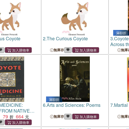
滿額折
us Coyote
2.
The Curious Coyote
3.
Coyote:
Across t
無庫存
無庫
滿額折
MEDICINE:
6.
Arts and Sciences: Poems
7.
Martial
FROM NATIVE
 HEALIN
79
664
：
無庫存
無庫