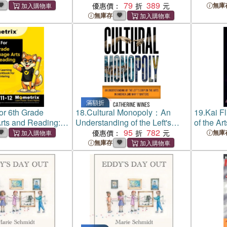
79
389
優惠價：
無庫
無庫存
滿額折
r 6th Grade
18.
Cultural Monopoly：An
19.
Kai F
rts and Reading: A
Understanding of the Left's
of the Art
ning Activity
Grip on the Arts in America and
95
782
優惠價：
無庫
or Students
Why It Matters
無庫存
ade 6 [Ages 11-12]