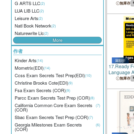
G ARTS LLC
無庫存
(2)
LUA LIB LLC
(2)
Leisure Arts
(2)
Natl Book Network
(2)
Naturewrite Llc
(2)
More
作者
Kinder Arts
(14)
滿額折
17.
Ready Fo
Mometrix(EDI)
(14)
Language A
Ccss Exam Secrets Test Prep(EDI)
(10)
Summer Lear
無庫存
Christine Brooks Cote(EDI)
(9)
Workbook F
Entering Gr
Fsa Exam Secrets (COR)
(9)
Parcc Exam Secrets Test Prep (COR)
(8)
California Common Core Exam Secrets
(7)
(COR)
Sbac Exam Secrets Test Prep (COR)
(7)
Georgia Milestones Exam Secrets
(6)
(COR)