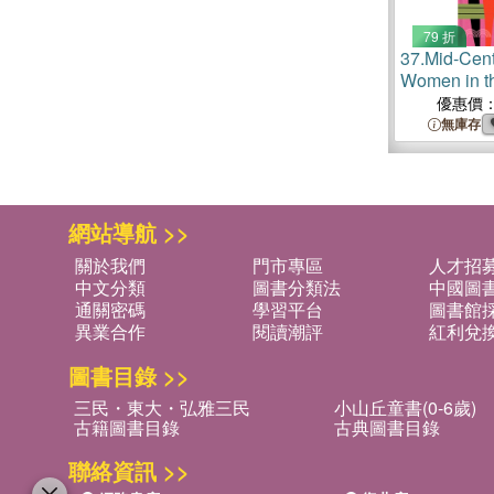
79 折
37.
Mid-Cen
Women in th
優惠價
無庫存
網站導航 >>
關於我們
門市專區
人才招
中文分類
圖書分類法
中國圖
通關密碼
學習平台
圖書館採
異業合作
閱讀潮評
紅利兌
圖書目錄 >>
三民・東大・弘雅三民
小山丘童書(0-6歲)
古籍圖書目錄
古典圖書目錄
聯絡資訊 >>