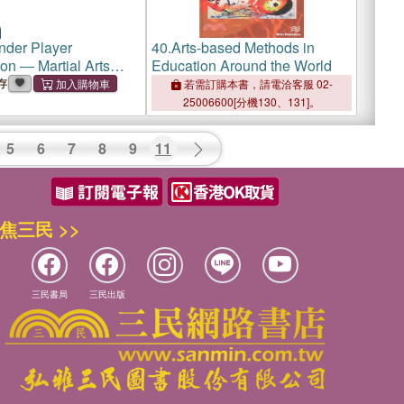
nder Player
40.
Arts-based Methods in
n ― Martial Arts
Education Around the World
k
存
若需訂購本書，請電洽客服 02-
25006600[分機130、131]。
5
6
7
8
9
11
焦三民 >>
三民書局
三民出版