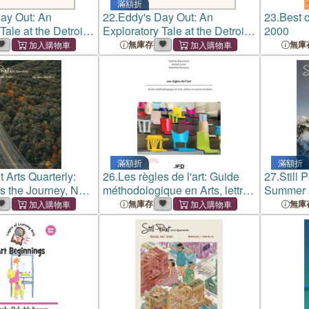
滿額折
ay Out: An
22.
Eddy's Day Out: An
23.
Best o
Tale at the Detroit
Exploratory Tale at the Detroit
2000
Arts
Institute of Arts
無庫存
無庫
滿額折
滿額折
nt Arts Quarterly:
26.
Les règles de l'art: Guide
27.
Still 
t's the Journey, Not
méthodologique en Arts, lettres
Summer 2
tion
et communication
Floods
無庫存
無庫