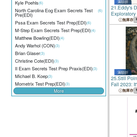
滿額折
Kyle Poehls
(6)
21.
Eddy's D
North Carolina Eog Exam Secrets Test
(6)
Exploratory 
Pre(EDI)
Institute of 
無庫存
Pssa Exam Secrets Test Prep(EDI)
(6)
M-Step Exam Secrets Test Prep(EDI)
(4)
Matthew Bowling(EDI)
(4)
Andy Warhol (CON)
(3)
Brian Glaser
(3)
Christine Cote(EDI)
(3)
II Exam Secrets Test Prep Praxis(EDI)
(3)
滿額折
Michael B. Koep
(3)
25.
Still Poi
Mometrix Test Prep(EDI)
Fall 2023: I
(3)
the Destina
無庫存
More