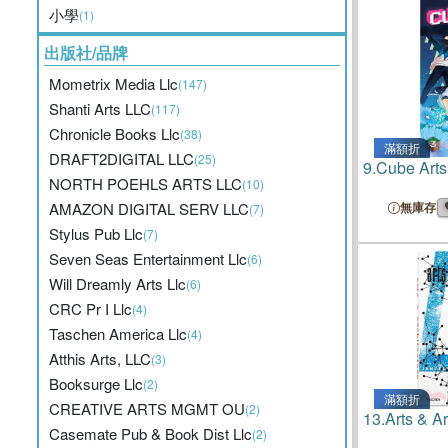
小學
(1)
出版社/品牌
Mometrix Media Llc
(147)
Shanti Arts LLC
(117)
Chronicle Books Llc
(38)
滿額折
DRAFT2DIGITAL LLC
(25)
9.
Cube Arts 
NORTH POEHLS ARTS LLC
(10)
AMAZON DIGITAL SERV LLC
無庫存
(7)
Stylus Pub Llc
(7)
Seven Seas Entertainment Llc
(6)
Will Dreamly Arts Llc
(6)
CRC Pr I Llc
(4)
Taschen America Llc
(4)
Atthis Arts, LLC
(3)
Booksurge Llc
(2)
滿額折
CREATIVE ARTS MGMT OU
(2)
13.
Arts & A
Casemate Pub & Book Dist Llc
(2)