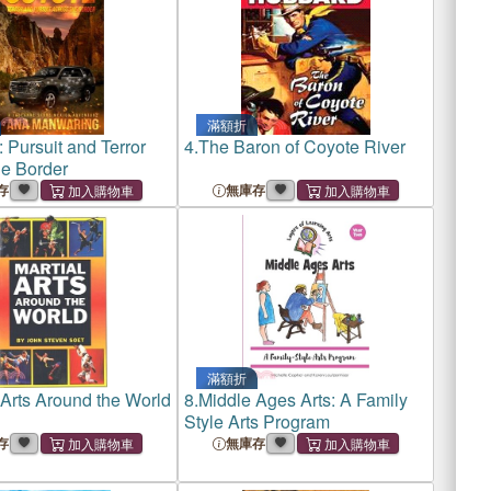
滿額折
 Pursuit and Terror
4.
The Baron of Coyote River
he Border
存
無庫存
滿額折
 Arts Around the World
8.
Middle Ages Arts: A Family
Style Arts Program
存
無庫存