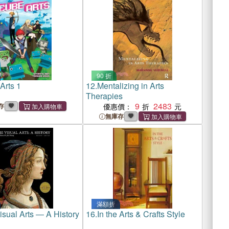
90 折
Arts 1
12.
Mentalizing in Arts
Therapies
9
2483
存
優惠價：
無庫存
滿額折
isual Arts ― A History
16.
In the Arts & Crafts Style