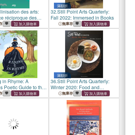
滿額折
linisation des arts:
32.
Still Point Arts Quarterly:
ce réciproque des
Fall 2022: Immersed in Books
tistiques
存
無庫存
滿額折
g in Rhyme: A
36.
Still Point Arts Quarterly:
 Poetic Guide to the
Winter 2020: Food and
n Arts
Memory
存
無庫存