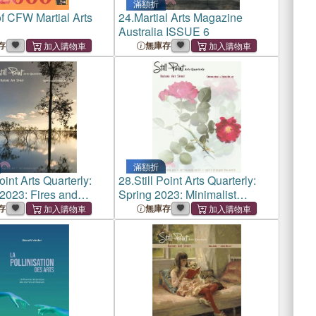
滿額折
f CFW Martial Arts
24.
Martial Arts Magazine
Australia ISSUE 6
存
無庫存
滿額折
Point Arts Quarterly:
28.
Still Point Arts Quarterly:
023: Fires and
Spring 2023: Minimalist
Wisdom
存
無庫存