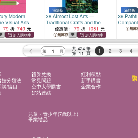
滿額折
滿額折
tury Modern
38.
Almost Lost Arts ―
39.
Pathfi
e Visual Arts
Traditional Crafts and the
Companio
79
749
Artisans Keeping Them Alive
79
1051
Handboo
：
優惠價：
無庫
無庫存
共
424
筆
1
2
3
4
第
11
頁
募
禮券兌換
紅利積點
聚
書館分類法
常見問題
新手購書
購/編目
空中大學購書
企業合作
換
好站連結
兒童・青少年(7歲以上)
畢業禮品