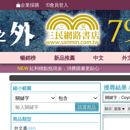
企業採購
會員登入
暢銷榜
新品
推薦
中文
外
NEW
紅利積點抵現金，消費購書更貼心
搜尋結果
縮小範圍
關鍵字：Coyote
篩選商品
顯示
商品類型
外文書
(424)