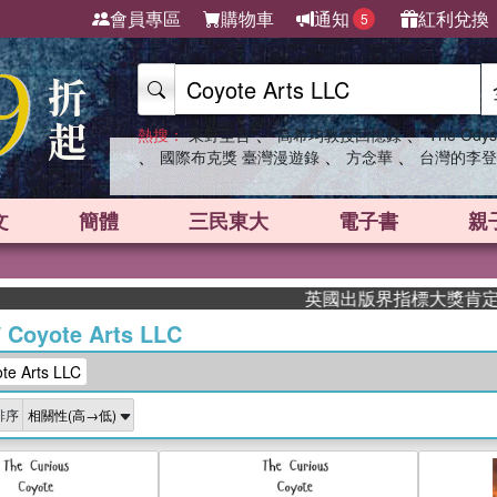
會員專區
購物車
通知
紅利兌換
5
、
、
熱搜：
東野圭吾
高希均教授回憶錄
The Odys
、
、
、
國際布克獎 臺灣漫遊錄
方念華
台灣的李登
文
簡體
三民東大
電子書
親
英國出版界指標大獎肯定！A.F. S
/
Coyote Arts LLC
 Arts LLC
排序