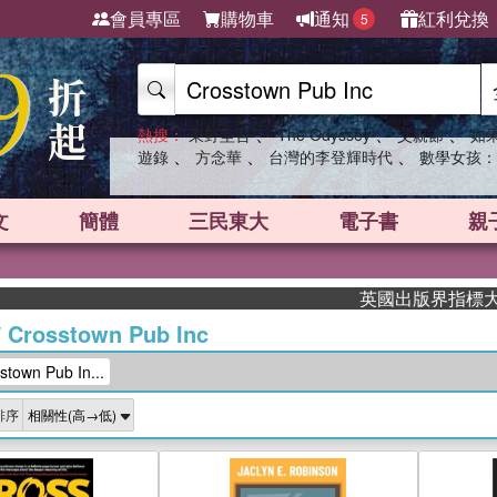
會員專區
購物車
通知
紅利兌換
5
、
、
、
熱搜：
東野圭吾
The Odyssey
父親節
如
、
、
、
遊錄
方念華
台灣的李登輝時代
數學女孩：
文
簡體
三民東大
電子書
親
英國出版界指標大獎肯定！A.
/
Crosstown Pub Inc
own Pub In...
排序