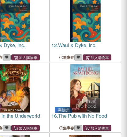
& Dyke, Inc.
12.
Waul & Dyke, Inc.
存
無庫存
滿額折
 in the Underworld
16.
The Pub with No Food
存
無庫存