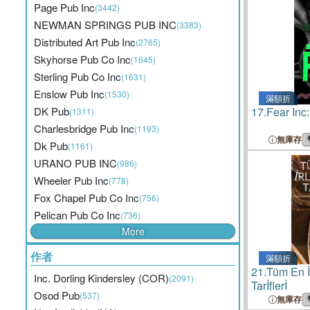
Page Pub Inc
(3442)
NEWMAN SPRINGS PUB INC
(3383)
Distributed Art Pub Inc
(2765)
Skyhorse Pub Co Inc
(1645)
Sterling Pub Co Inc
(1631)
Enslow Pub Inc
(1530)
滿額折
DK Pub
17.
Fear Inc
(1311)
Charlesbridge Pub Inc
(1193)
無庫存
Dk Pub
(1161)
URANO PUB INC
(986)
Wheeler Pub Inc
(778)
Fox Chapel Pub Co Inc
(756)
Pelican Pub Co Inc
(736)
More
作者
滿額折
21.
Tüm En İ
Inc. Dorling Kindersley (COR)
(2091)
Tarİflerİ
Osod Pub
(537)
無庫存