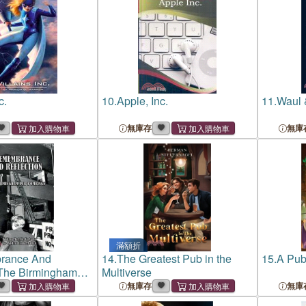
c.
10.
Apple, Inc.
11.
Waul 
無庫存
無庫
滿額折
rance And
14.
The Greatest Pub in the
15.
A Pub
 The Birmingham
Multiverse
ngs
無庫存
無庫