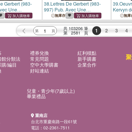
De Gerbert (983-
38.
Lettres De Gerbert (983-
39.
Oeuvr
Avec Une
997) Pub. Avec Une
Kervyn d
 Et Des Notes...
Introduction Et Des Notes...
無庫存
無庫
共
103206
筆
1
2
3
4
第
2581
頁
募
禮券兌換
紅利積點
聚
書館分類法
常見問題
新手購書
購/編目
空中大學購書
企業合作
換
好站連結
兒童・青少年(7歲以上)
畢業禮品
重南店
號
台北市重慶南路一段61號
電話：02-2361-7511