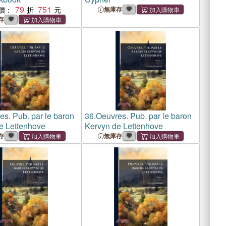
79
751
價：
無庫存
存
es. Pub. par le baron
36.
Oeuvres. Pub. par le baron
e Lettenhove
Kervyn de Lettenhove
存
無庫存