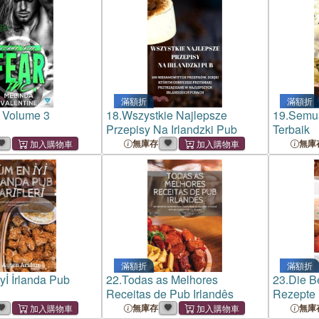
滿額折
滿額折
: Volume 3
18.
Wszystkie Najlepsze
19.
Semua
Przepisy Na Irlandzki Pub
Terbaik
無庫存
無庫
滿額折
滿額折
yİ İrlanda Pub
22.
Todas as Melhores
23.
Die B
Receitas de Pub Irlandês
Rezepte
無庫存
無庫