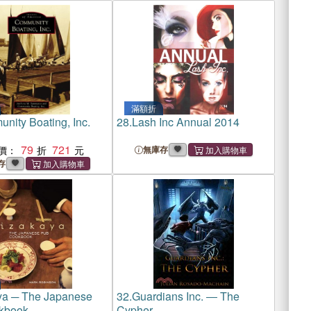
滿額折
nity Boating, Inc.
28.
Lash Inc Annual 2014
79
721
價：
無庫存
存
ya ─ The Japanese
32.
Guardians Inc. ― The
kbook
Cypher