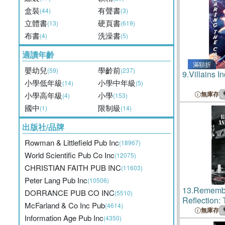
盒裝
有聲書
(44)
(3)
立體書
硬頁書
(13)
(619)
布書
洗澡書
(4)
(5)
適讀年齡
滿額折
嬰幼兒
學齡前
(59)
(237)
9.
Villains In
小學低年級
小學中年級
(14)
(5)
無庫存
小學高年級
小學
(4)
(153)
國中
限制級
(1)
(14)
出版社/品牌
Rowman & Littlefield Pub Inc
(18967)
World Scientific Pub Co Inc
(12075)
CHRISTIAN FAITH PUB INC
(11603)
Peter Lang Pub Inc
(10506)
13.
Rememb
DORRANCE PUB CO INC
(5510)
Reflection:
McFarland & Co Inc Pub
(4614)
Pub Bombi
無庫存
Information Age Pub Inc
(4350)