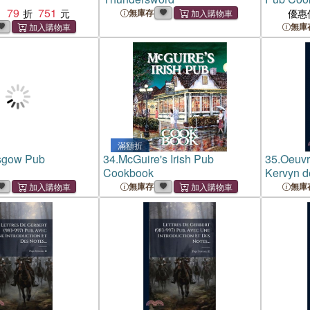
79
751
：
無庫存
優惠
無庫
滿額折
sgow Pub
34.
McGuire's Irish Pub
35.
Oeuvr
Cookbook
Kervyn d
無庫存
無庫