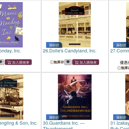
滿額折
滿額折
nday, Inc.
26.
Dolle's Candyland, Inc.
27.
Commu
無庫存
優惠
無庫
滿額折
滿額折
engling & Son, Inc.
30.
Guardians Inc. ―
31.
Izaka
Thundersword
Pub Coo