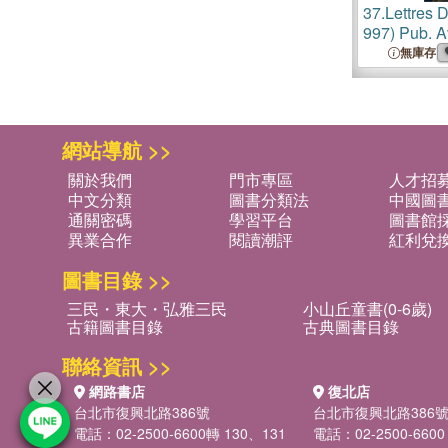
37.
Lettres 
997) Pub. 
Introduction
無庫存
網站導航 >>
關於我們
門市專區
人才招
中文分類
圖書分類法
中國圖
通關密碼
學習平台
圖書館採
異業合作
閱讀潮評
紅利兌
圖書目錄 >>
三民・東大・弘雅三民
小山丘童書(0-6歲)
古籍圖書目錄
古典圖書目錄
聯絡資訊 >>
網路書店
復北店
台北市復興北路386號
台北市復興北路386
電話：02-2500-6600轉 130、131
電話：02-2500-6600