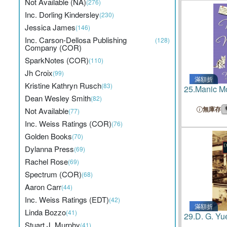
Not Available (NA)
(276)
Inc. Dorling Kindersley
(230)
Jessica James
(146)
Inc. Carson-Dellosa Publishing
(128)
Company (COR)
SparkNotes (COR)
(110)
Jh Croix
(99)
滿額折
Kristine Kathryn Rusch
(83)
25.
Manic Mo
Dean Wesley Smith
(82)
無庫存
Not Available
(77)
Inc. Weiss Ratings (COR)
(76)
Golden Books
(70)
Dylanna Press
(69)
Rachel Rose
(69)
Spectrum (COR)
(68)
Aaron Carr
(44)
Inc. Weiss Ratings (EDT)
(42)
滿額折
Linda Bozzo
(41)
29.
D. G. Yu
Stuart J. Murphy
(41)