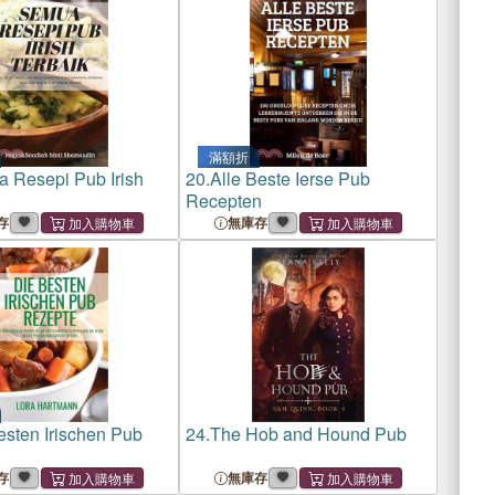
滿額折
 Resepi Pub Irish
20.
Alle Beste Ierse Pub
Recepten
存
無庫存
esten Irischen Pub
24.
The Hob and Hound Pub
存
無庫存