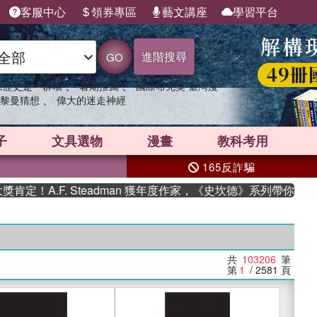
客服中心
領券專區
藝文講座
學習平台
進階搜尋
GO
、
、
果歷史是一群喵
暑期推薦
國際布克獎 臺灣漫
、
黎曼猜想
偉大的迷走神經
子
文具選物
漫畫
教科考用
165反詐騙
F. Steadman 獲年度作家，《史坎德》系列帶你踏上熱血奇幻
共
103206
筆
第
1
/ 2581
頁