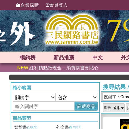
企業採購
會員登入
暢銷榜
新品
推薦
中文
外
NEW
紅利積點抵現金，消費購書更貼心
搜尋結果
縮小範圍
關鍵字：Crosst
篩選商品
顯示
商品類型
繁體書
外文書
(5869)
(97337)