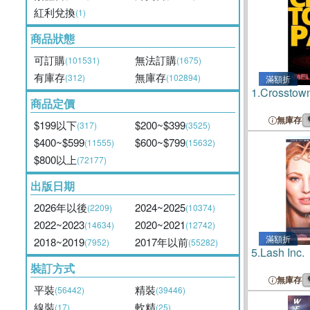
紅利兌換
(1)
商品狀態
可訂購
無法訂購
(101531)
(1675)
有庫存
無庫存
(312)
(102894)
滿額折
1.
Crosstow
商品定價
無庫存
$199以下
$200~$399
(317)
(3525)
$400~$599
$600~$799
(11555)
(15632)
$800以上
(72177)
出版日期
2026年以後
2024~2025
(2209)
(10374)
2022~2023
2020~2021
(14634)
(12742)
滿額折
2018~2019
2017年以前
(7952)
(55282)
5.
Lash Inc.
裝訂方式
無庫存
平裝
精裝
(56442)
(39446)
線裝
軟精
(17)
(25)