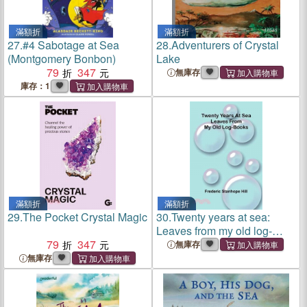
滿額折
滿額折
27.
#4 Sabotage at Sea
28.
Adventurers of Crystal
(Montgomery Bonbon)
Lake
79
347
無庫存
庫存：1
滿額折
滿額折
29.
The Pocket Crystal Magic
30.
Twenty years at sea:
Leaves from my old log-
79
347
books
無庫存
無庫存