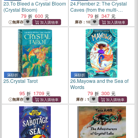
23.
To Bleed a Crystal Bloom
24.
Flember 2: The Crystal
(Crystal Bloom)
Caves (from the multi-
79
600
million-selling creative
79
347
genius Jamie Smart)
無庫存
庫存：10
滿額折
滿額折
25.
Crystal Tarot
26.
Mayowa and the Sea of
Words
95
1709
79
300
無庫存
庫存：1