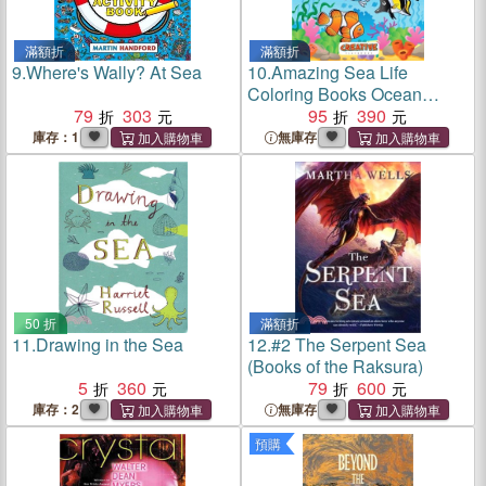
滿額折
滿額折
9.
Where's Wally? At Sea
10.
Amazing Sea Life
Coloring Books Ocean
79
303
Edition
95
390
庫存：1
無庫存
50 折
滿額折
11.
Drawing in the Sea
12.
#2 The Serpent Sea
(Books of the Raksura)
5
360
79
600
庫存：2
無庫存
預購