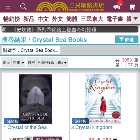
5
暢銷榜
新品
中文
外文
簡體
三民東大
電子書
親子
GO
家，《史坎德》系列帶你踏上熱血奇幻旅程
搜尋結果
/
Crystal Sea Books
、
、
熱搜：
東野圭吾
The Odyssey
篩選
、
、
父親節
如果歷史是一群喵
暑期
關鍵字：Crystal Sea Book...
、
、
推薦
國際布克獎 臺灣漫遊錄
方
、
、
念華
台灣的李登輝時代
數學女
共
3053
筆
顯示
排序
、
孩：黎曼猜想
偉大的迷走神經
第
1
/ 77
頁
滿額折
滿額折
1.
Crystal of the Sea
2.
Crystal Kingdom
66
289
無庫存