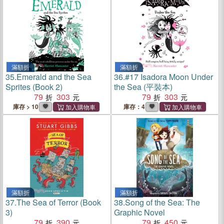
滿額折
滿額折
35.
Emerald and the Sea
36.
#17 Isadora Moon Under
Sprites (Book 2)
the Sea (平裝本)
79
303
79
303
庫存 > 10
庫存：4
滿額折
滿額折
37.
The Sea of Terror (Book
38.
Song of the Sea: The
3)
Graphic Novel
79
390
79
450