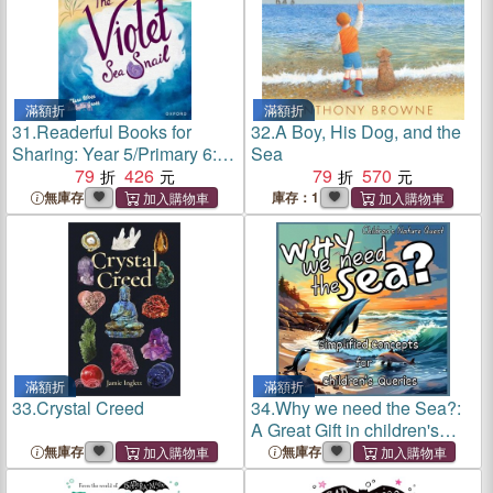
滿額折
滿額折
31.
Readerful Books for
32.
A Boy, His Dog, and the
Sharing: Year 5/Primary 6:
Sea
The Violet Sea Snail
79
426
79
570
無庫存
庫存：1
滿額折
滿額折
33.
Crystal Creed
34.
Why we need the Sea?:
A Great Gift in children's
picture books of Facts of the
無庫存
無庫存
Sea