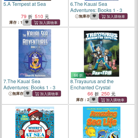
5.
A Tempest at Sea
6.
The Kauai Sea
Adventures: Books 1 - 3
79
510
無庫存
庫存：1
66 折
7.
The Kauai Sea
8.
Trayaurus and the
Adventures: Books 1 - 3
Enchanted Crystal
66
250
無庫存
庫存：2