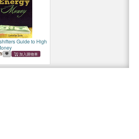
shifters Guide to High
Money
存