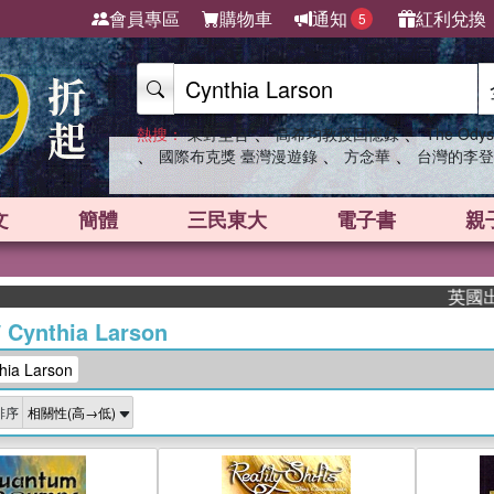
會員專區
購物車
通知
紅利兌換
5
、
、
熱搜：
東野圭吾
高希均教授回憶錄
The Odys
、
、
、
國際布克獎 臺灣漫遊錄
方念華
台灣的李登
文
簡體
三民東大
電子書
親
英國出版
/
Cynthia Larson
a Larson
排序