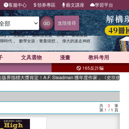
客服中心
領券專區
藝文講座
學習平台
進階搜尋
GO
、
、
、
sey
父親節
如果歷史是一群喵
暑期推薦
、
、
輝時代
數學女孩：黎曼猜想
偉大的迷走神經
子
文具選物
漫畫
教科考用
165反詐騙
界指標大獎肯定！A.F. Steadman 獲年度作家，《史坎德》
共
3
筆
第
1
/ 1
頁