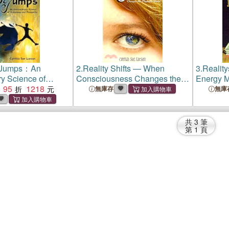
 Jumps：An
2.
Reality Shifts ― When
3.
Reality
ry Science of
Consciousness Changes the
Energy 
nd Prosperity
95
1218
Physical World
無庫存
無庫
共
3
筆
第
1
頁