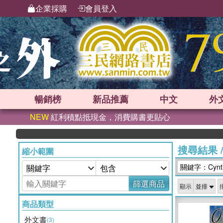
企業採購
會員登入
暢銷榜
新品
推薦
中文
外
NEW
紅利積點抵現金，消費購書更貼心
搜尋結果
縮小範圍
關鍵字：Cynthi
篩選商品
顯示
商品類型
外文書
(3)