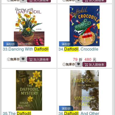
滿額折
滿額折
33.
Dancing With
Daffodil
34.
Daffodil
, Crocodile
79
480
無庫存
無庫存
滿額折
35.
The
Daffodil
36.
Daffodil
: And Other