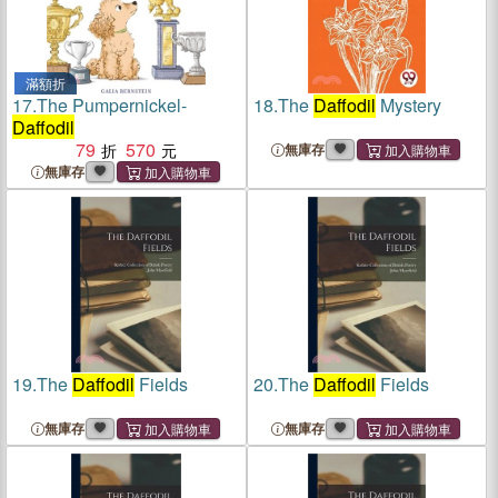
滿額折
17.
The Pumpernickel-
18.
The
Daffodil
Mystery
Daffodil
79
570
無庫存
無庫存
19.
The
Daffodil
Fields
20.
The
Daffodil
Fields
無庫存
無庫存