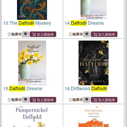
13.
The
Daffodil
Mystery
14.
Daffodil
Dreams
無庫存
無庫存
15.
Daffodil
Dreams
16.
Driftwood
Daffodil
無庫存
無庫存