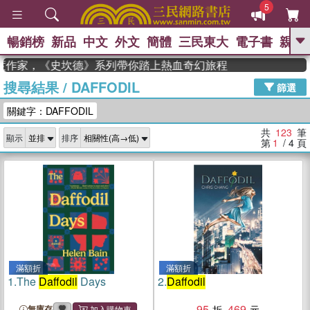
5
暢銷榜
新品
中文
外文
簡體
三民東大
電子書
親子
GO
度作家，《史坎德》系列帶你踏上熱血奇幻旅程
搜尋結果
/
DAFFODIL
、
、
熱搜：
東野圭吾
The Odyssey
篩選
、
、
父親節
如果歷史是一群喵
暑期
關鍵字：DAFFODIL
、
、
推薦
國際布克獎 臺灣漫遊錄
方
、
、
念華
台灣的李登輝時代
數學女
共
123
筆
顯示
排序
、
孩：黎曼猜想
偉大的迷走神經
第
1
/ 4
頁
滿額折
滿額折
1.
The
Daffodil
Days
2.
Daffodil
95
469
無庫存