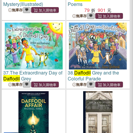
Mystery(Illustrated)
Poems
79
901
無庫存
無庫存
37.
The Extraordinary Day of
38.
Daffodil
Grey and the
Daffodil
Grey
Colorful Parade
無庫存
無庫存