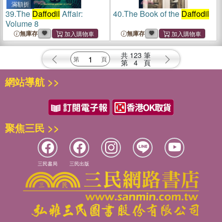
滿額折
39.
The
Daffodil
Affair:
40.
The Book of the
Daffodil
Volume 8
無庫存
無庫存
共
123
筆
第
4
頁
網站導航 >>
聚焦三民 >>
三民書局
三民出版