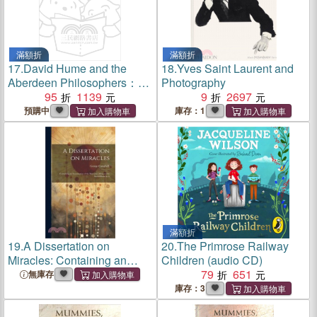
滿額折
滿額折
17.
David Hume and the
18.
Yves Saint Laurent and
Aberdeen Philosophers：
Photography
Reid, Campbell, Gerard,
95
1139
9
2697
Beattie
預購中
庫存：1
滿額折
19.
A Dissertation on
20.
The Primrose Railway
Miracles: Containing an
Children (audio CD)
Examination of the
79
651
無庫存
Principles Advanced by
庫存：3
David Hume in A