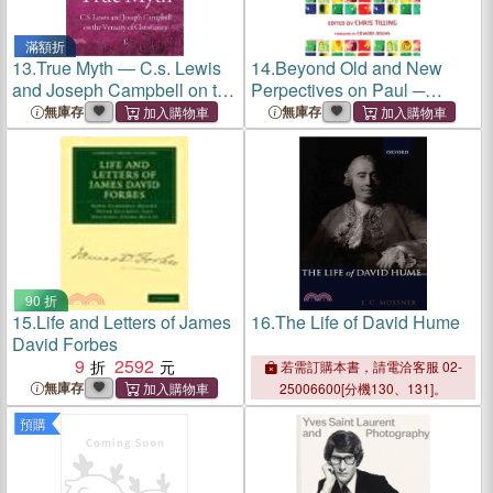
滿額折
13.
True Myth ― C.s. Lewis
14.
Beyond Old and New
and Joseph Campbell on the
Perpectives on Paul ─
Veracity of Christianity
Reflections on the Work of
無庫存
無庫存
Douglas Campbell
90 折
15.
Life and Letters of James
16.
The Life of David Hume
David Forbes
9
2592
若需訂購本書，請電洽客服 02-
無庫存
25006600[分機130、131]。
預購