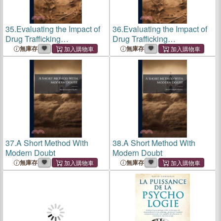
35.
Evaluating the Impact of
36.
Evaluating the Impact of
Drug Trafficking
Drug Trafficking
Organizations on the
Organizations on the
無庫存
無庫存
Stability of the Mexican
Stability of the Mexican
State
State
37.
A Short Method With
38.
A Short Method With
Modern Doubt
Modern Doubt
無庫存
無庫存