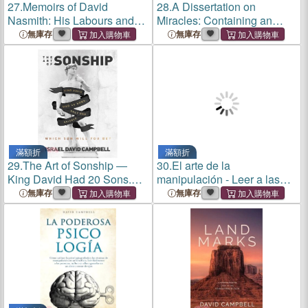
27.
Memoirs of David
28.
A Dissertation on
Nasmith: His Labours and
Miracles: Containing an
Travels in Great Britain,
Examination of the
無庫存
無庫存
France, the United States,
Principles Advanced by
and Canada
David Hume, Esq.; in An
Essay on Miracles
滿額折
滿額折
29.
The Art of Sonship ―
30.
El arte de la
King David Had 20 Sons.
manipulación - Leer a las
Only One Reigned. Which
personas: Conviértase en un
無庫存
無庫存
Son Will You Be?
maestro de la psicología y
reconozca inmediatamente
las técnicas de
manipulación y