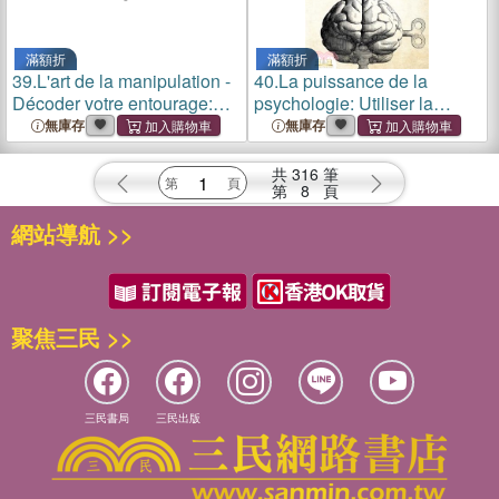
滿額折
滿額折
39.
L'art de la manipulation -
40.
La puissance de la
Décoder votre entourage:
psychologie: Utiliser la
Devenez dès maintenant un
psychologie et les
無庫存
無庫存
maître de la psychologie,
techniques de manipulation
reconnaissez les techniques
à son avantage, maîtriser
共
316
筆
de manipulation fa
l'analyse comportementale,
第
8
頁
être ca
網站導航 >>
聚焦三民 >>
三民書局
三民出版