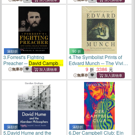
Written to Governor
David
Written to Governor
David
Campbell
of Virginia, 1846-
Campbell
of Virginia, 1846-
1847
1847
滿額折
90 折
3.
Forrest's Fighting
4.
The Symbolist Prints of
Preacher ─
David Campbell
Edvard Munch ─ The Vivian
Kelley of Tennessee
and
David Campbell
9
3386
無庫存
Collection
無庫存
滿額折
滿額折
5.
David Hume and the
6.
Der Campbell Club: Ein