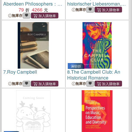
Aberdeen Philosophers：
historischer Liebesroman,
Reid, Campbell, Gerard,
79
4266
1985
無庫存
Beattie
無庫存
滿額折
7.
Roy Campbell
8.
The Campbell Club: An
Historical Romance
無庫存
無庫存