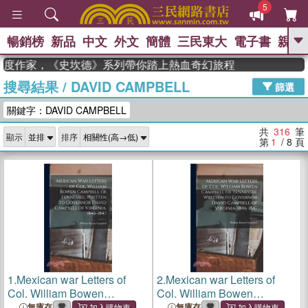
5
暢銷榜
新品
中文
外文
簡體
三民東大
電子書
親子
GO
年度作家，《史坎德》系列帶你踏上熱血奇幻旅程
搜尋結果
/
DAVID CAMPBELL
、
熱搜：
東野圭吾
高希均教授回憶錄
篩選
、
、
、
The Odyssey
父親節
花開錦
關鍵字：DAVID CAMPBELL
、
、
、
繡
暑期推薦
方念華
台灣的
、
李登輝時代
數學女孩：黎曼猜想
共
316
筆
顯示
排序
、
、
偉大的迷走神經
如果歷史是一
第
1
/ 8
頁
、
群喵
臺灣漫遊錄
1.
Mexican war Letters of
2.
Mexican war Letters of
Col. William Bowen
Col. William Bowen
Campbell of Tennessee,
Campbell of Tennessee,
無庫存
無庫存