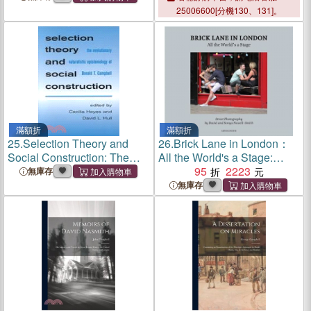
Treasury of David
25006600[分機130、131]。
滿額折
滿額折
25.
Selection Theory and
26.
Brick Lane in London：
Social Construction: The
All the World's a Stage:
Evolutionary Naturalistic
Street Photography by David
95
2223
無庫存
Epistemology of Donald T.
and Sonya Newell-Smith
無庫存
Campbell