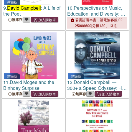
滿額折
9.
David Campbell
: A Life of
10.
Perspectives on Music,
the Poet
Education, and Diversity: A
Festschrift Honoring Patricia
無庫存
若需訂購本書，請電洽客服 02-
Shehan Campbell
25006600[分機130、131]。
滿額折
滿額折
11.
David Mcgee and the
12.
Donald Campbell ―
Birthday Surprise
300+ a Speed Odyssey: His
Life With Bluebird
無庫存
無庫存