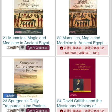
21.
Mummies, Magic and
22.
Mummies, Magic and
Medicine in Ancient Egypt
Medicine in Ancient Egypt ─
― Multidisciplinary Essays
Multidisciplinary Essays for
無庫存
若需訂購本書，請電洽客服 02-
for Rosalie David
Rosalie David
25006600[分機130、131]。
滿額折
23.
Spurgeon's Daily
24.
David Griffiths and the
Treasures in the Psalms ―
Missionary "History of
Selections from the Classic
Madagascar"
無庫存
若需訂購本書，請電洽客服 02-