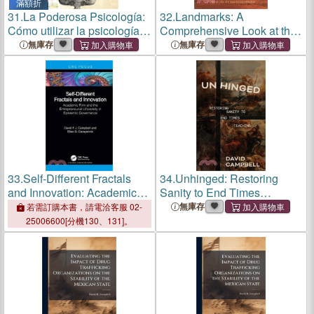
滿額折
31.
La Poderosa Psicología:
32.
Landmarks: A
Cómo utilizar la psicología
Comprehensive Look at the
probada y las técnicas de
Foundations of Faith
無庫存
無庫存
manipulación en su
beneficio, leer fácilmente a
las personas, influir en
33.
Self-Different Fractals
34.
Unhinged: Restoring
and Innovation: Academic
Sanity to End Times
Firm and the Entrepreneurial
Teaching
無庫存
若需訂購本書，請電洽客服 02-
University in Epistemic
25006600[分機130、131]。
Governance