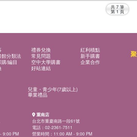
共
7
筆
第
1
頁
募
禮券兌換
紅利積點
聚
書館分類法
常見問題
新手購書
購/編目
空中大學購書
企業合作
換
好站連結
兒童・青少年(7歲以上)
畢業禮品
重南店
號
台北市重慶南路一段61號
電話：02-2361-7511
 9:00 PM
營業時間：11:00 AM - 9:00 PM