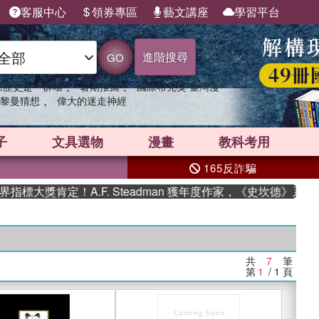
客服中心
領券專區
藝文講座
學習平台
進階搜尋
GO
、
、
果歷史是一群喵
暑期推薦
國際布克獎 臺灣漫
、
黎曼猜想
偉大的迷走神經
子
文具選物
漫畫
教科考用
165反詐騙
大獎肯定！A.F. Steadman 獲年度作家，《史坎德》系列
共
7
筆
第
1
/ 1
頁