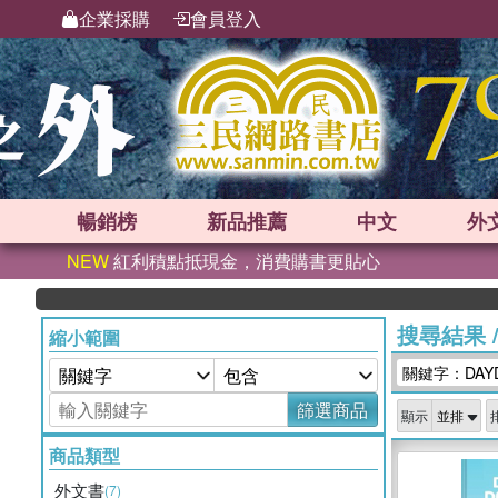
企業採購
會員登入
暢銷榜
新品
推薦
中文
外
NEW
紅利積點抵現金，消費購書更貼心
搜尋結果
縮小範圍
關鍵字：DAYDR
篩選商品
顯示
商品類型
外文書
(7)