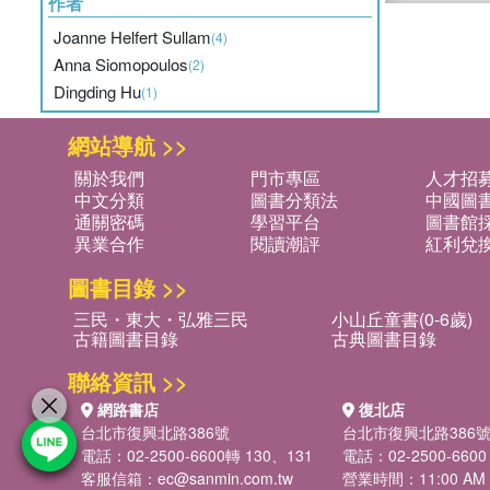
作者
Joanne Helfert Sullam
(4)
Anna Siomopoulos
(2)
Dingding Hu
(1)
網站導航 >>
關於我們
門市專區
人才招
中文分類
圖書分類法
中國圖
通關密碼
學習平台
圖書館採
異業合作
閱讀潮評
紅利兌
圖書目錄 >>
三民・東大・弘雅三民
小山丘童書(0-6歲)
古籍圖書目錄
古典圖書目錄
聯絡資訊 >>
網路書店
復北店
台北市復興北路386號
台北市復興北路386
電話：02-2500-6600轉 130、131
電話：02-2500-6600
客服信箱：
ec@sanmin.com.tw
營業時間：11:00 AM -