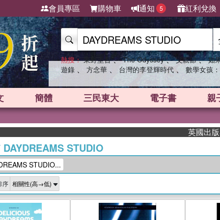
會員專區
購物車
通知
紅利兌換
5
、
、
、
熱搜：
東野圭吾
The Odyssey
父親節
如
、
、
、
遊錄
方念華
台灣的李登輝時代
數學女孩：
文
簡體
三民東大
電子書
親
英國出版界指標
/
DAYDREAMS STUDIO
EAMS STUDIO...
排序