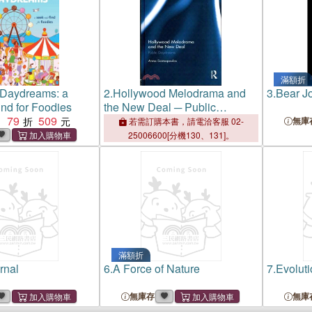
滿額折
 Daydreams: a
2.
Hollywood Melodrama and
3.
Bear J
nd for Foodies
the New Deal ─ Public
79
509
Daydreams
：
無庫
若需訂購本書，請電洽客服 02-
25006600[分機130、131]。
滿額折
rnal
6.
A Force of Nature
7.
Evoluti
無庫存
無庫