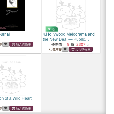
90 折
ournal
4.
Hollywood Melodrama and
the New Deal ― Public
Daydreams
9
2307
存
優惠價：
無庫存
on of a Wild Heart
存