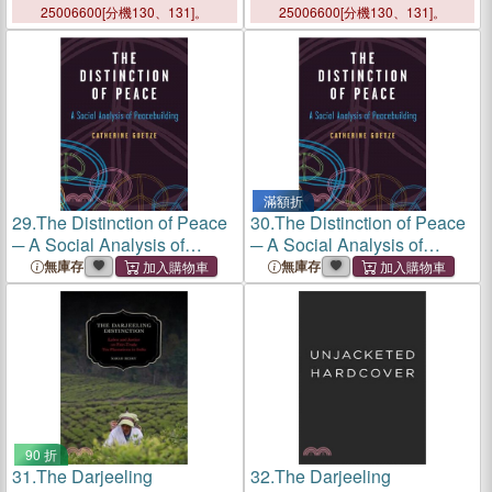
Early Modern Iberia
25006600[分機130、131]。
25006600[分機130、131]。
滿額折
29.
The Distinction of Peace
30.
The Distinction of Peace
─ A Social Analysis of
─ A Social Analysis of
Peacebuilding
Peacebuilding
無庫存
無庫存
90 折
31.
The Darjeeling
32.
The Darjeeling