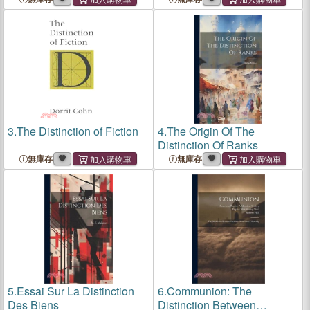
3.
The Distinction of Fiction
4.
The Origin Of The
Distinction Of Ranks
無庫存
無庫存
5.
Essai Sur La Distinction
6.
Communion: The
Des Biens
Distinction Between