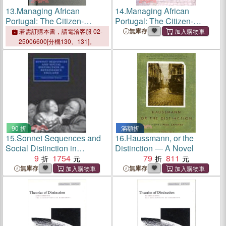
13.
Managing African
14.
Managing African
Portugal: The Citizen-
Portugal: The Citizen-
Migrant Distinction
Migrant Distinction
無庫存
若需訂購本書，請電洽客服 02-
25006600[分機130、131]。
90 折
滿額折
15.
Sonnet Sequences and
16.
Haussmann, or the
Social Distinction in
Distinction ― A Novel
Renaissance England
9
1754
79
811
無庫存
無庫存