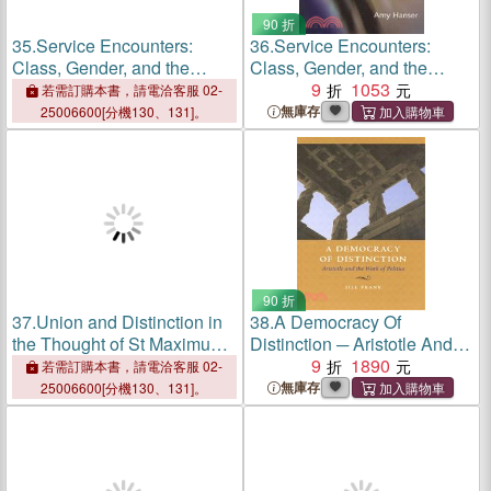
90 折
35.
Service Encounters:
36.
Service Encounters:
Class, Gender, and the
Class, Gender, and the
Market for Social Distinction
Market for Social Distinction
9
1053
若需訂購本書，請電洽客服 02-
in Urban China
in Urban China
無庫存
25006600[分機130、131]。
90 折
37.
Union and Distinction in
38.
A Democracy Of
the Thought of St Maximus
Distinction ─ Aristotle And
the Confessor
The Work Of Politics
9
1890
若需訂購本書，請電洽客服 02-
無庫存
25006600[分機130、131]。