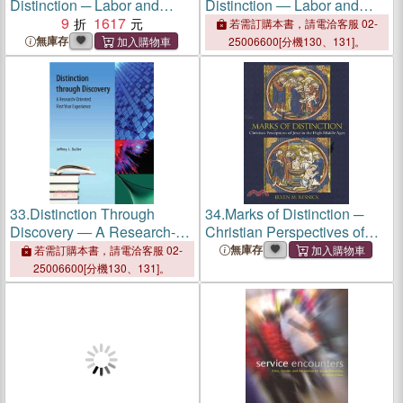
Distinction ─ Labor and
Distinction ― Labor and
Justice on Fair-Trade Tea
9
1617
Justice on Fair-trade Tea
若需訂購本書，請電洽客服 02-
Plantations in India
Plantations in India
無庫存
25006600[分機130、131]。
33.
Distinction Through
34.
Marks of Distinction ─
Discovery ― A Research-
Christian Perspectives of
oriented First Year
Jews in the High Middle
無庫存
若需訂購本書，請電洽客服 02-
Experience
Ages
25006600[分機130、131]。