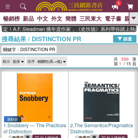
5
暢銷榜
新品
中文
外文
簡體
三民東大
電子書
親子
GO
F. Steadman 獲年度作家，《史坎德》系列帶你踏上熱血奇幻
搜尋結果
/
DISTINCTION PR
、
、
熱搜：
東野圭吾
The Odyssey
篩選
、
、
父親節
如果歷史是一群喵
暑期
關鍵字：DISTINCTION PR
、
、
推薦
國際布克獎 臺灣漫遊錄
方
、
、
念華
台灣的李登輝時代
數學女
共
599
筆
顯示
排序
、
孩：黎曼猜想
偉大的迷走神經
第
1
/ 15
頁
滿額折
1.
Snobbery ― The Practices
2.
The Semantics/Pragmatics
of Distinction
Distinction
無庫存
無庫存