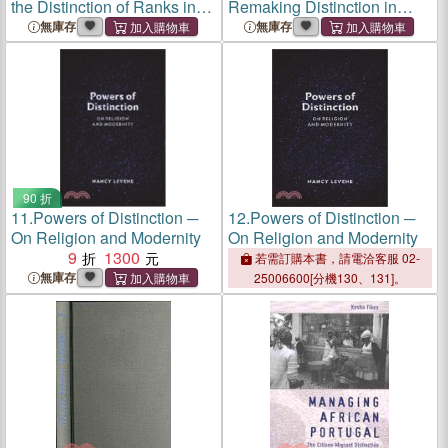
the Distinction of Ranks in
Remaking Distinction in
Society
Food Discourse
無庫存
無庫存
90 折
11.
Powers of Distinction ─
12.
Powers of Distinction ─
On Religion and Modernity
On Religion and Modernity
9
1300
若需訂購本書，請電洽客服 02-
無庫存
25006600[分機130、131]。