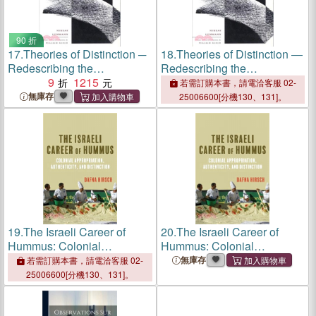
90 折
17.
Theories of Distinction ─
18.
Theories of Distinction ―
Redescribing the
Redescribing the
Descriptions of Modernity
9
1215
Descriptions of Modernity
若需訂購本書，請電洽客服 02-
無庫存
25006600[分機130、131]。
19.
The Israeli Career of
20.
The Israeli Career of
Hummus: Colonial
Hummus: Colonial
Appropriation, Authenticity,
Appropriation, Authenticity,
無庫存
若需訂購本書，請電洽客服 02-
and Distinction
and Distinction
25006600[分機130、131]。