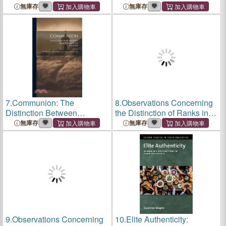
Christian Chruch and
無庫存
無庫存
Fellowship
7.
Communion: The
8.
Observations Concerning
Distinction Between
the Distinction of Ranks in
Christian Chruch and
Society
無庫存
無庫存
Fellowship
9.
Observations Concerning
10.
Elite Authenticity: