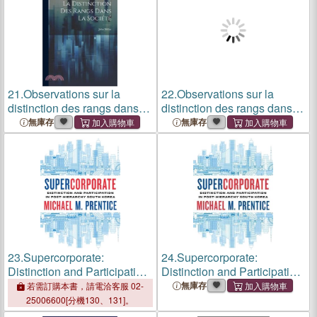
21.
Observations sur la
22.
Observations sur la
distinction des rangs dans la
distinction des rangs dans la
société
société
無庫存
無庫存
23.
Supercorporate:
24.
Supercorporate:
Distinction and Participation
Distinction and Participation
in Post-Hierarchy South
in Post-Hierarchy South
無庫存
若需訂購本書，請電洽客服 02-
Korea
Korea
25006600[分機130、131]。