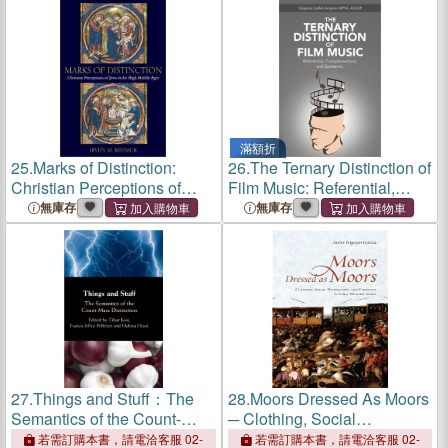
滿額折
25.
Marks of Distinction:
26.
The Ternary Distinction of
Christian Perceptions of
Film Music: Referential,
Jews in the High Middle
Complementary, and
無庫存
無庫存
Ages
Epistemic
27.
Things and Stuff：The
28.
Moors Dressed As Moors
Semantics of the Count-
─ Clothing, Social
Mass Distinction
Distinction and Ethnicity in
若需訂購本書，請電洽客服 02-
若需訂購本書，請電洽客服 02-