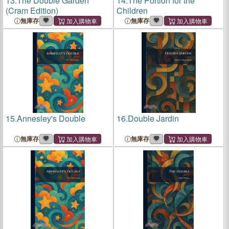
13.
The Double Garden
14.
The Portion for the
(Cram Edition)
Children
無庫存
無庫存
15.
Annesley's Double
16.
Double Jardin
無庫存
無庫存