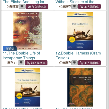
The Elisha Anointing for
Without Stricture of the
Entering Your Divine
Terminal Portion of the
無庫存
無庫存
Destiny
Esophagus
滿額折
11.
The Double Life of
12.
Double Harness (Cram
Incorporate Things
Edition)
庫存：1
無庫存