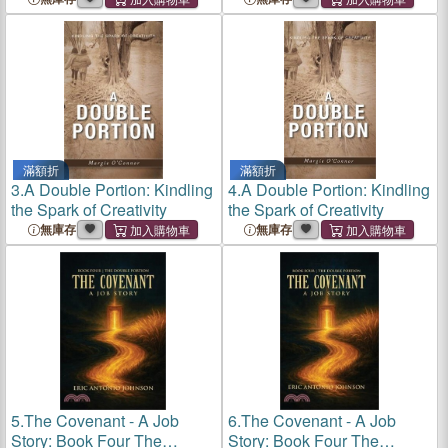
Portion
滿額折
滿額折
3.
A Double Portion: Kindling
4.
A Double Portion: Kindling
the Spark of Creativity
the Spark of Creativity
無庫存
無庫存
5.
The Covenant - A Job
6.
The Covenant - A Job
Story: Book Four The
Story: Book Four The