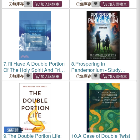
Double Portion
Double Portion
無庫存
無庫存
7.
I'll Have A Double Portion
8.
Prospering in
Of The Holy Spirit And Fries
Pandemonium - Study
Please
Guide: Releasing and
無庫存
無庫存
Restoring the Double
Portion
滿額折
9.
The Double Portion Life:
10.
A Case of Double Twist