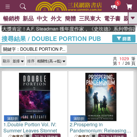
5
暢銷榜
新品
中文
外文
簡體
三民東大
電子書
親子
GO
！A.F. Steadman 獲年度作家，《史坎德》系列帶你踏上熱
搜尋結果
/
DOUBLE PORTION PUB
、
熱搜：
東野圭吾
高希均教授回憶錄
篩選
、
、
、
The Odyssey
父親節
花開錦
關鍵字：DOUBLE PORTION P...
、
、
、
繡
暑期推薦
方念華
台灣的
、
李登輝時代
數學女孩：黎曼猜想
共
1029
筆
顯示
排序
、
、
偉大的迷走神經
如果歷史是一
第
1
/ 26
頁
、
群喵
臺灣漫遊錄
滿額折
滿額折
1.
Double Portion Vol. IV:
2.
Prospering in
Summer Leaves Stonnet
Pandemonium: Releasing
and Restoring the Double
無庫存
無庫存