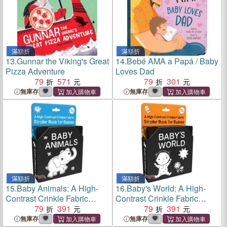
滿額折
滿額折
13.
Gunnar the Viking's Great
14.
Bebé AMA a Papá / Baby
Pizza Adventure
Loves Dad
79
571
79
301
無庫存
無庫存
滿額折
滿額折
15.
Baby Animals: A High-
16.
Baby's World: A High-
Contrast Crinkle Fabric
Contrast Crinkle Fabric
Stroller Book for Babies
79
391
Stroller Book for Babies
79
391
無庫存
無庫存