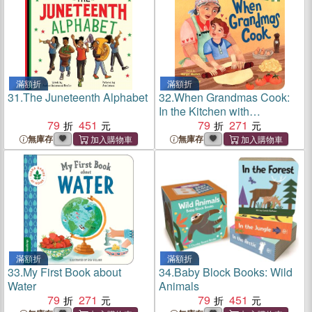
滿額折
滿額折
31.
The Juneteenth Alphabet
32.
When Grandmas Cook:
In the Kitchen with
79
451
Grandmas, Nonnas, and
79
271
Abuelas
無庫存
無庫存
滿額折
滿額折
33.
My First Book about
34.
Baby Block Books: Wild
Water
Animals
79
271
79
451