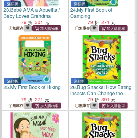
滿額折
滿額折
23.
Bebé AMA a Abuelita /
24.
My First Book of
Baby Loves Grandma
Camping
79
301
79
271
無庫存
無庫存
滿額折
滿額折
25.
My First Book of Hiking
26.
Bug Snacks: How Eating
Insects Can Change the
79
271
World
79
391
無庫存
無庫存