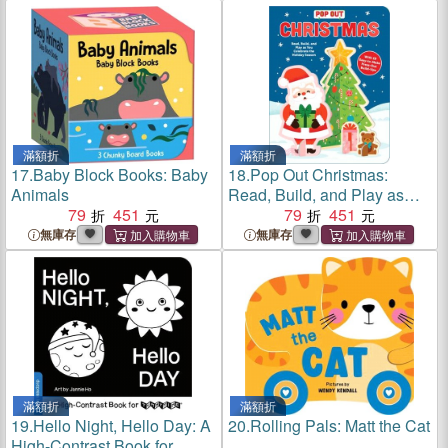
滿額折
滿額折
17.
Baby Block Books: Baby
18.
Pop Out Christmas:
Animals
Read, Build, and Play as
79
451
You Celebrate the Holiday
79
451
Season
無庫存
無庫存
滿額折
滿額折
19.
Hello Night, Hello Day: A
20.
Rolling Pals: Matt the Cat
High-Contrast Book for