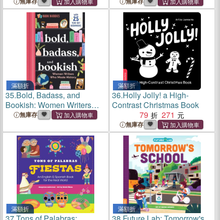
無庫存
無庫存
滿額折
滿額折
35.
Bold, Badass, and
36.
Holly Jolly! a High-
Bookish: Women Writers
Contrast Christmas Book
Who Made History
79
271
無庫存
無庫存
滿額折
滿額折
37.
Tons of Palabras:
38.
Future Lab: Tomorrow's