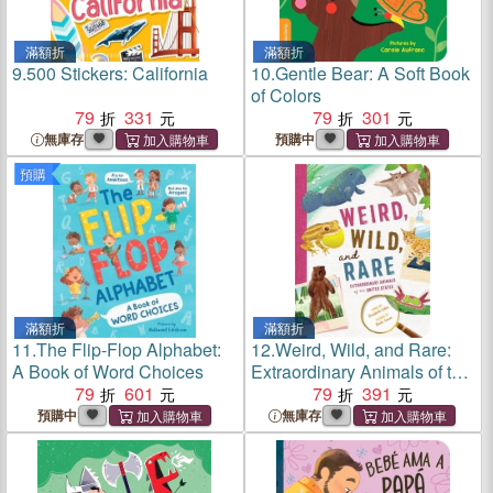
滿額折
滿額折
9.
500 Stickers: California
10.
Gentle Bear: A Soft Book
of Colors
79
331
79
301
無庫存
預購中
預購
滿額折
滿額折
11.
The Flip-Flop Alphabet:
12.
Weird, Wild, and Rare:
A Book of Word Choices
Extraordinary Animals of the
79
601
United States
79
391
預購中
無庫存