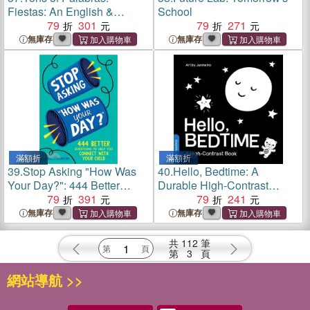
Fiestas: An English &
School
Spanish Book for the Real
79
301
79
271
World
無庫存
無庫存
滿額折
滿額折
39.
Stop Asking "How Was
40.
Hello, Bedtime: A
Your Day?": 444 Better
Durable High-Contrast
Questions to Help You
79
391
Black-and-White Board
79
241
Connect with Your Child
Book for Newborns and
無庫存
無庫存
Babies
共
112
筆
第
3
頁
網站導航 >>