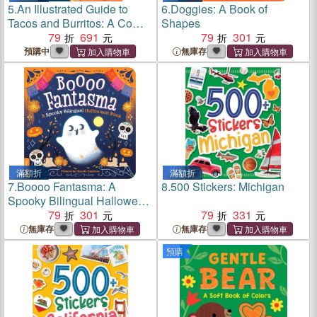
5.
An Illustrated Guide to
6.
Doggies: A Book of
Tacos and Burritos: A Comic
Shapes
Book with Stories, Recipes,
79
691
79
301
and More
預購中
無庫存
滿額折
滿額折
7.
Boooo Fantasma: A
8.
500 Stickers: Michigan
Spooky Bilingual Halloween
Book
79
301
79
331
無庫存
無庫存
預購