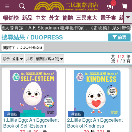
5
暢銷榜
新品
中文
外文
簡體
三民東大
電子書
親子
GO
！A.F. Steadman 獲年度作家，《史坎德》系列帶你踏上熱
搜尋結果
/
DUOPRESS
、
熱搜：
東野圭吾
高希均教授回憶錄
篩選
、
、
、
The Odyssey
父親節
如果歷
關鍵字：DUOPRESS
、
、
史是一群喵
暑期推薦
國際布克
、
、
獎 臺灣漫遊錄
方念華
台灣的李
共
112
筆
顯示
排序
、
、
登輝時代
數學女孩：黎曼猜想
第
1
/ 3
頁
偉大的迷走神經
滿額折
滿額折
1.
Little Egg: An Eggcellent
2.
Little Egg: An Eggcellent
Book of Self-Esteem
Book of Kindness
79
301
79
301