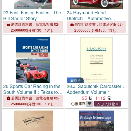
23.
Fast, Faster, Fastest: The
24.
Raymond Henri
Bill Sadler Story
Dietrich：Automotive
Architect of the Classic Era
若需訂購本書，請電洽客服 02-
若需訂購本書，請電洽客服 02-
& Beyond
25006600[分機130、131]。
25006600[分機130、131]。
滿額折
25.
Sports Car Racing in the
26.
J. Saoutchik Carrossier：
South Volume II：Texas to
Addendum Volume 1
Florida, 1959 - 1960
95
1112
若需訂購本書，請電洽客服 02-
無庫存
25006600[分機130、131]。