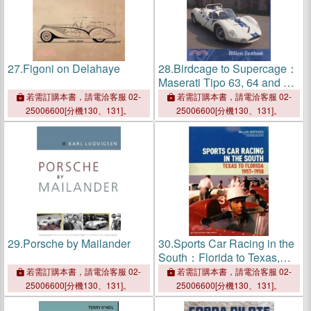
27.
Figoni on Delahaye
28.
Birdcage to Supercage：
Maserati Tipo 63, 64 and 65
- World Championship
若需訂購本書，請電洽客服 02-
若需訂購本書，請電洽客服 02-
Rounds, SCCA Nationals,
25006600[分機130、131]。
25006600[分機130、131]。
Professional West Coast
and Nassau Speedweek
29.
Porsche by Mailander
30.
Sports Car Racing in the
South：Florida to Texas,
1957-1958
若需訂購本書，請電洽客服 02-
若需訂購本書，請電洽客服 02-
25006600[分機130、131]。
25006600[分機130、131]。