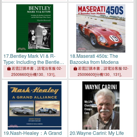
17.
Bentley Mark VI & R-
18.
Maserati 450s: The
Type: Including the Bentley
Bazooka from Modena
Continental and the Rolls-
若需訂購本書，請電洽客服 02-
若需訂購本書，請電洽客服 02-
Royce Silver Dawn
25006600[分機130、131]。
25006600[分機130、131]。
19.
Nash-Healey：A Grand
20.
Wayne Carini: My Life