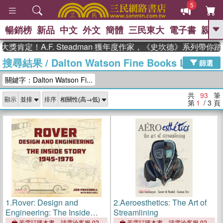
5
暢銷榜
新品
中文
外文
簡體
三民東大
電子書
親子
GO
A.F. Steadman 獲年度作家，《史坎德》系列帶你踏上熱血
搜尋結果
/
Dalton Watson Fine Books Ltd
、
熱搜：
東野圭吾
高希均教授回憶錄
篩選
、
、
、
The Odyssey
父親節
如果歷
關鍵字：Dalton Watson Fi...
、
、
史是一群喵
暑期推薦
國際布克
、
、
獎 臺灣漫遊錄
方念華
台灣的李
共
93
筆
顯示
排序
、
、
登輝時代
數學女孩：黎曼猜想
第
1
/ 3
頁
偉大的迷走神經
1.
Rover: Design and
2.
Aeroesthetics: The Art of
Engineering: The Inside
Streamlining
Story 1945-1976
若需訂購本書，請電洽客服 02-
若需訂購本書，請電洽客服 02-