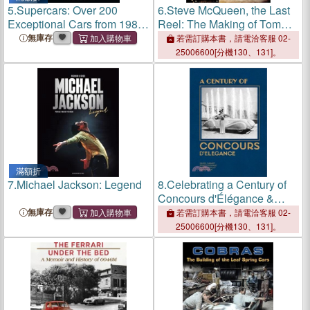
5.
Supercars: Over 200
6.
Steve McQueen, the Last
Exceptional Cars from 1980
Reel: The Making of Tom
to 2025
Horn and the Hunter
無庫存
若需訂購本書，請電洽客服 02-
25006600[分機130、131]。
滿額折
7.
Michael Jackson: Legend
8.
Celebrating a Century of
Concours d'Élégance &
d'Etat
無庫存
若需訂購本書，請電洽客服 02-
25006600[分機130、131]。