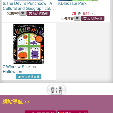
5.
The Devil's Punchbowl: A
6.
Dinosaur Park
Cultural and Geographical
Map of California Today
79
541
無庫存
無庫存
7.
Window Stickies
Halloween
到貨時通知我
共
7
筆
第
1
頁
網站導航 >>