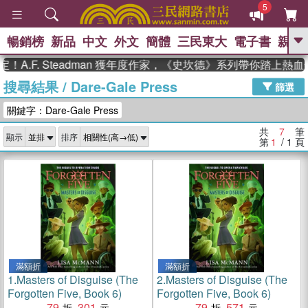
5
暢銷榜
新品
中文
外文
簡體
三民東大
電子書
親子
GO
A.F. Steadman 獲年度作家，《史坎德》系列帶你踏上熱血
搜尋結果
/
Dare-Gale Press
、
熱搜：
東野圭吾
高希均教授回憶錄
篩選
、
、
、
The Odyssey
父親節
如果歷
關鍵字：Dare-Gale Press
、
、
史是一群喵
暑期推薦
國際布克
、
、
獎 臺灣漫遊錄
方念華
台灣的李
共
7
筆
顯示
排序
、
、
登輝時代
數學女孩：黎曼猜想
第
1
/ 1
頁
偉大的迷走神經
滿額折
滿額折
1.
Masters of Disguise (The
2.
Masters of Disguise (The
Forgotten Five, Book 6)
Forgotten Five, Book 6)
79
301
79
571