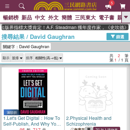
5
暢銷榜
新品
中文
外文
簡體
三民東大
電子書
親子
GO
出版界指標大獎肯定！A.F. Steadman 獲年度作家，《史坎
搜尋結果
/
David Gaughran
、
熱搜：
東野圭吾
高希均教授回憶錄
篩選
、
、
、
The Odyssey
父親節
如果歷
關鍵字：David Gaughran
、
、
史是一群喵
暑期推薦
國際布克
、
、
獎 臺灣漫遊錄
方念華
台灣的李
共
2
筆
顯示
排序
、
、
登輝時代
數學女孩：黎曼猜想
第
1
/ 1
頁
偉大的迷走神經
滿額折
1.
Let's Get Digital：How To
2.
Physical Health and
Self-Publish, And Why You
Schizophrenia
Should
95
717
無庫存