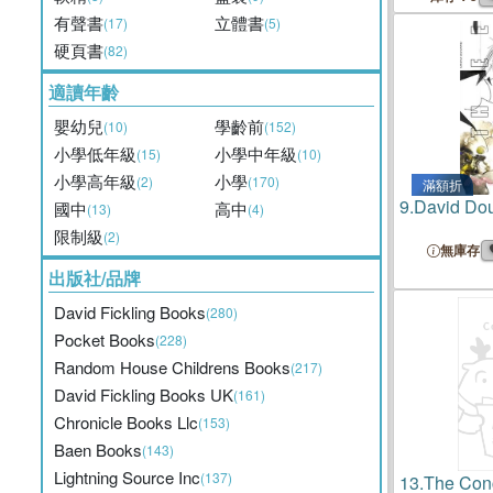
有聲書
立體書
(17)
(5)
硬頁書
(82)
適讀年齡
嬰幼兒
學齡前
(10)
(152)
小學低年級
小學中年級
(15)
(10)
小學高年級
小學
(2)
(170)
滿額折
9.
David Do
國中
高中
(13)
(4)
限制級
(2)
無庫存
出版社/品牌
David Fickling Books
(280)
Pocket Books
(228)
Random House Childrens Books
(217)
David Fickling Books UK
(161)
Chronicle Books Llc
(153)
Baen Books
(143)
Lightning Source Inc
(137)
13.
The Conc