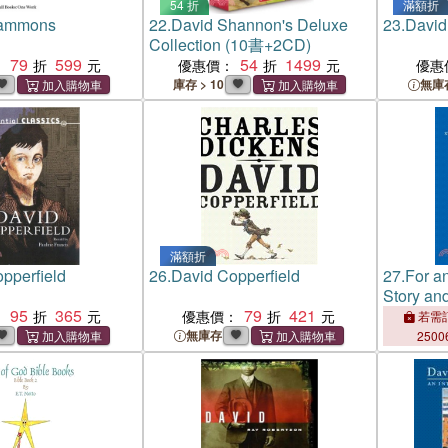
54 折
滿額折
Hammons
22.
David Shannon's Deluxe
23.
David
Collection (10書+2CD)
79
599
54
1499
：
優惠價：
優惠
庫存 > 10
無庫
滿額折
pperfield
26.
David Copperfield
27.
For a
Story and
95
365
79
421
of Samue
：
優惠價：
若需訂
無庫存
2500