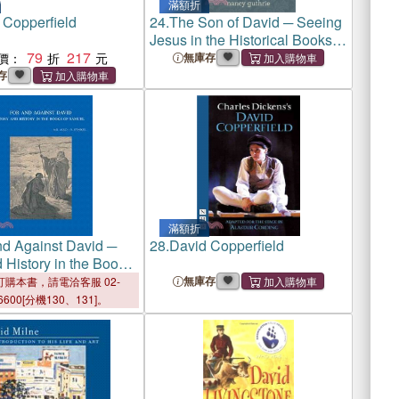
滿額折
 Copperfield
24.
The Son of David ─ Seeing
Jesus in the Historical Books:
79
217
a 10-week Study
價：
無庫存
存
滿額折
nd Against David ─
28.
David Copperfield
 History in the Books
l
無庫存
購本書，請電洽客服 02-
6600[分機130、131]。