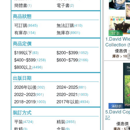
簡體書
電子書
(1)
(2)
商品狀態
可訂購
無法訂購
(8645)
(410)
有庫存
無庫存
(154)
(8901)
32 折
1.
David Wie
商品定價
Collectio
優惠價
$199以下
$200~$399
(83)
(1052)
庫存 > 10
$400~$599
$600~$799
(1258)
(2166)
$800以上
(4496)
出版日期
2026年以後
2024~2025
(302)
(881)
2022~2023
2020~2021
(901)
(1003)
2018~2019
2017年以前
(1003)
(4934)
滿額折
5.
David Co
裝訂方式
記
平裝
精裝
(4724)
(2855)
優惠價
軟精
盒裝
(3)
(9)
庫存：5