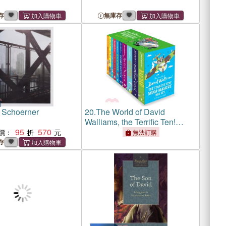
存
無庫存
 Schoerner
20.
The World of David
Walliams, the Terrific Ten!
95
570
Mega-Massive Box Set (10
價：
無法訂購
Books)
存