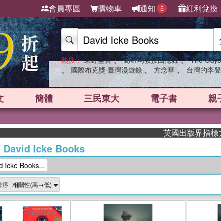
會員專區
購物車
通知
紅利兌換
5
、
、
熱搜：
東野圭吾
高希均教授回憶錄
The Odys
、
、
、
國際布克獎 臺灣漫遊錄
方念華
台灣的李登
文
簡體
三民東大
電子書
親
英國出版界指標大獎肯定！A.
/
David Icke Books
cke Books...
排序