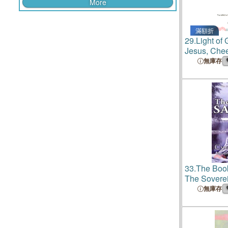
More
滿額折
29.
Light of
Jesus, Chee
Goliath, the
無庫存
33.
The Boo
The Soverei
Illustrated i
無庫存