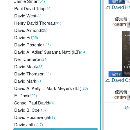
Jamie Smart
(51)
滿額折
21.
David 
Paul David Tripp
(40)
David West
(38)
優惠價
Henry David Thoreau
(31)
無庫存
David Almond
(25)
David Ed
(25)
David Rosenfelt
(25)
David A. Adler/ Susanna Natti (ILT)
(24)
Neill Cameron
(24)
David Mack
(22)
David Thomson
(22)
滿額折
25.
David Co
David Mark
(21)
David A. Kelly； Mark Meyers (ILT)
(20)
優惠價
E. David
(20)
無庫存
Sensei Paul David
(20)
David B. Coe
(18)
David Housewright
(18)
David Jaffin
(17)