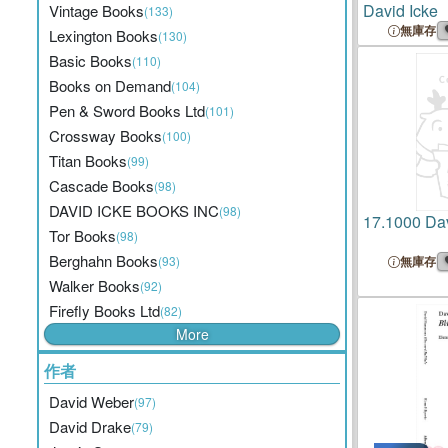
David Icke
Vintage Books
(133)
無庫存
Lexington Books
(130)
Basic Books
(110)
Books on Demand
(104)
Pen & Sword Books Ltd
(101)
Crossway Books
(100)
Titan Books
(99)
Cascade Books
(98)
DAVID ICKE BOOKS INC
(98)
17.
1000 Dav
Tor Books
(98)
Berghahn Books
(93)
無庫存
Walker Books
(92)
Firefly Books Ltd
(82)
More
作者
David Weber
(97)
David Drake
(79)