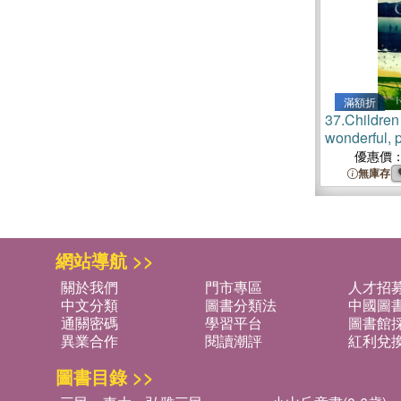
滿額折
37.
Children
wonderful, 
David Balda
優惠價
無庫存
網站導航 >>
關於我們
門市專區
人才招
中文分類
圖書分類法
中國圖
通關密碼
學習平台
圖書館採
異業合作
閱讀潮評
紅利兌
圖書目錄 >>