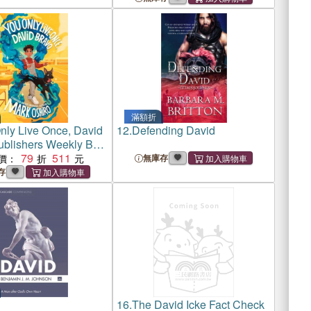
滿額折
nly Live Once, David
12.
Defending David
ublishers Weekly Best
22)
79
511
價：
無庫存
存
16.
The David Icke Fact Check