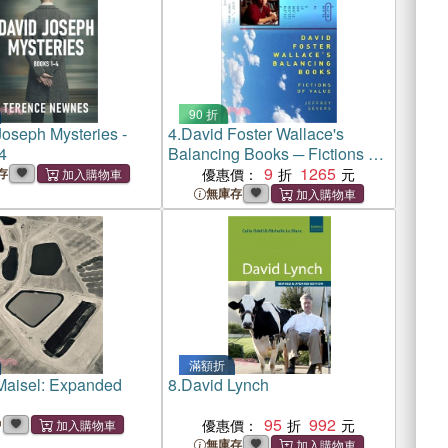
90 折
oseph Mysteries -
4.
David Foster Wallace's
4
Balancing Books ─ Fictions of
Value
9
1265
存
優惠價：
無庫存
滿額折
Maisel: Expanded
8.
David Lynch
95
992
中
優惠價：
無庫存