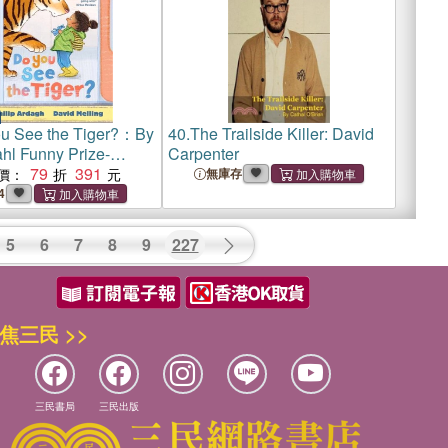
u See the Tiger?：By
40.
The Trailside Killer: David
hl Funny Prize-
Carpenter
hilip Ardagh and 5-
79
391
價：
無庫存
opy bestselling
4
 DOUGLAS creator
lling
5
6
7
8
9
227
焦三民 >>
三民書局
三民出版