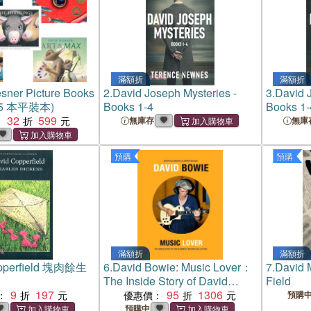
滿額折
滿額折
sner Picture Books
2.
David Joseph Mysteries -
3.
David J
n (5 本平裝本)
Books 1-4
Books 1-
32
599
：
無庫存
無庫
預購
預購
滿額折
滿額折
pperfield 塊肉餘生
6.
David Bowie: Music Lover：
7.
David 
The Inside Story of David
Field
9
197
Bowie's Record Collection
95
1306
：
優惠價：
預購
預購中