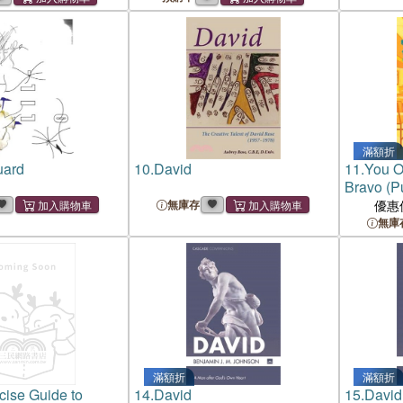
滿額折
uard
10.
David
11.
You O
Bravo (P
Books 20
無庫存
優惠
無庫
滿額折
滿額折
ise Guide to
14.
David
15.
David