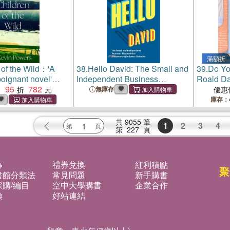
滿額折
 of the Wild：'A
38.
Hello David: The Small and
39.
Do Yo
poignant novel'
Independent Business
Roald Da
cci
95
782
Playbook for Outsmarting
winner P
：
無庫存
優惠
Industry Goliaths
million-c
庫存：
HUGLESS
David Me
共
9055
筆
1
2
3
4
第
227
頁
募
禮券兌換
紅利積點
聚
書館分類法
常見問題
新手購書
購/編目
空中大學購書
企業合作
換
好站連結