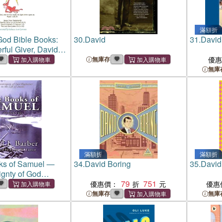
滿額折
 God Bible Books:
30.
David
31.
David
rful Giver, David &
 Lost Son
無庫存
優
無庫
滿額折
滿額折
ks of Samuel —
34.
David Boring
35.
David
gnty of God
n the Life of David
79
751
優惠價：
優惠
無庫存
無庫