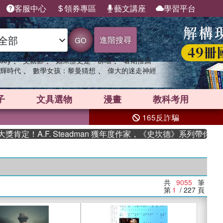
客服中心
領券專區
藝文講座
學習平台
進階搜尋
GO
、
、
、
sey
父親節
如果歷史是一群喵
暑期推薦
、
、
輝時代
數學女孩：黎曼猜想
偉大的迷走神經
子
文具選物
漫畫
教科考用
165反詐騙
F. Steadman 獲年度作家，《史坎德》系列帶你踏上熱血奇
共
9055
筆
第
1
/ 227
頁