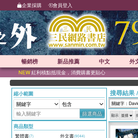
企業採購
會員登入
暢銷榜
新品
推薦
中文
外
NEW
紅利積點抵現金，消費購書更貼心
搜尋結果
縮小範圍
關鍵字：David I
篩選商品
顯示
商品類型
繁體書
外文書
(7)
(9044)