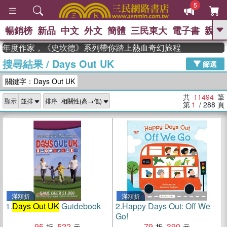
5
暢銷榜
新品
中文
外文
簡體
三民東大
電子書
親子
GO
獲年度作家，《史坎德》系列帶你踏上熱血奇幻旅程
搜尋結果
/
Days Out UK
、
、
熱搜：
東野圭吾
The Odyssey
篩選
、
、
父親節
如果歷史是一群喵
暑期
關鍵字：Days Out UK
、
、
推薦
國際布克獎 臺灣漫遊錄
方
、
、
念華
台灣的李登輝時代
數學女
共
11494
筆
顯示
排序
、
孩：黎曼猜想
偉大的迷走神經
第
1
/ 288
頁
滿額折
滿額折
1.
Days Out UK
Guidebook
2.
Happy Days Out: Off We
Go!
95
522
79
390