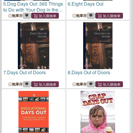
5.
Dog Days Out: 365 Things
6.
Eight Days Out
to Do with Your Dog in the
UK and Ireland
無庫存
無庫存
7.
Days Out of Doors
8.
Days Out of Doors
無庫存
無庫存