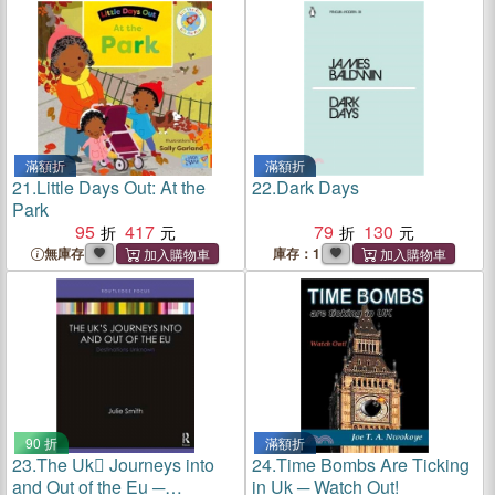
滿額折
滿額折
21.
Little Days Out: At the
22.
Dark Days
Park
95
417
79
130
無庫存
庫存：1
90 折
滿額折
23.
The Uk Journeys into
24.
Time Bombs Are Ticking
and Out of the Eu ─
in Uk ─ Watch Out!