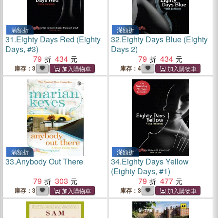
滿額折
滿額折
31.
Eighty Days Red (Eighty
32.
Eighty Days Blue (Eighty
Days, #3)
Days 2)
79
434
79
434
庫存：3
庫存：4
滿額折
滿額折
33.
Anybody Out There
34.
Eighty Days Yellow
(Eighty Days, #1)
79
303
79
477
庫存：3
庫存：3