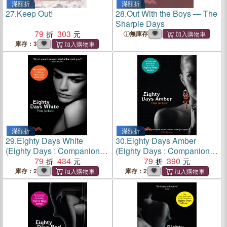
滿額折
滿額折
27.
Keep Out!
28.
Out With the Boys ― The
Sharpie Days
79
303
無庫存
庫存：3
滿額折
滿額折
29.
Eighty Days White
30.
Eighty Days Amber
(Eighty Days : Companion,
(Eighty Days : Companion,
#2)
79
434
#1)
79
390
庫存：2
庫存：2