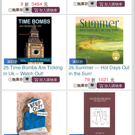
Destinations Unknown
9
3464
無庫存
無庫存
滿額折
滿額折
25.
Time Bombs Are Ticking
26.
Summer ― Hot Days Out
in Uk ─ Watch Out!
in the Sun!
79
1021
無庫存
無庫存