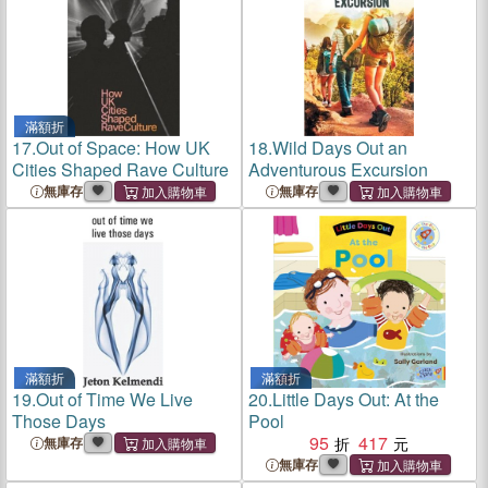
滿額折
17.
Out of Space: How UK
18.
Wild Days Out an
Cities Shaped Rave Culture
Adventurous Excursion
無庫存
無庫存
滿額折
滿額折
19.
Out of Time We Live
20.
Little Days Out: At the
Those Days
Pool
95
417
無庫存
無庫存