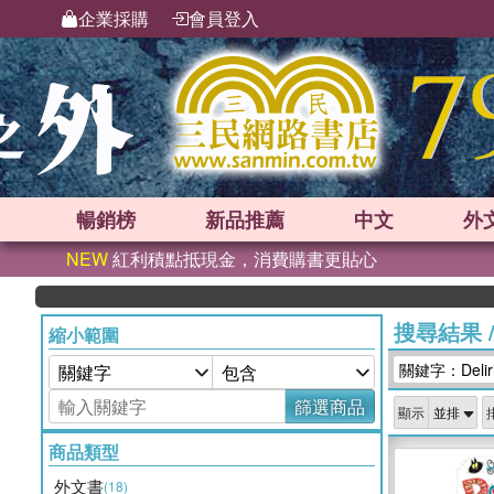
企業採購
會員登入
暢銷榜
新品
推薦
中文
外
NEW
紅利積點抵現金，消費購書更貼心
搜尋結果
縮小範圍
關鍵字：Delirio
篩選商品
顯示
商品類型
外文書
(18)