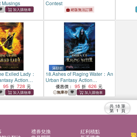
t Musings
Contest
絕版無法訂購
滿額折
the Exiled Lady：
18.
Ashes of Raging Water：An
ntasy Action
Urban Fantasy Action
95
728
Adventure
95
626
：
優惠價：
無庫存
共
18
筆
第
1
頁
募
禮券兌換
紅利積點
聚