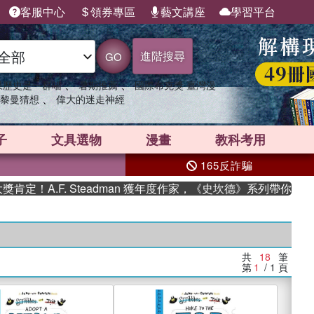
客服中心
領券專區
藝文講座
學習平台
進階搜尋
GO
、
、
果歷史是一群喵
暑期推薦
國際布克獎 臺灣漫
、
黎曼猜想
偉大的迷走神經
子
文具選物
漫畫
教科考用
165反詐騙
A.F. Steadman 獲年度作家，《史坎德》系列帶你踏上熱血
共
18
筆
第
1
/ 1
頁