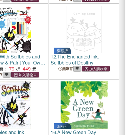
滿額折
With Scribbles and
12.
The Enchanted Ink:
aw & Paint Your Own
Scribbles of Destiny
eces!
79
449
價：
無庫存
存
滿額折
les and Ink
16.
A New Green Day