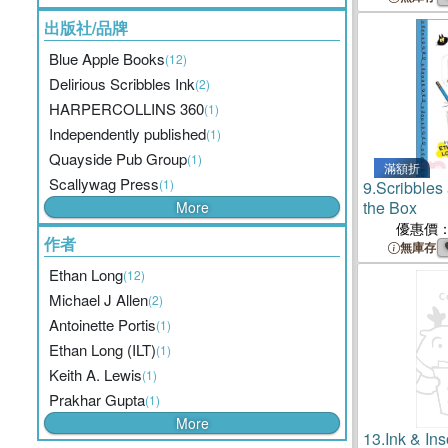
出版社/品牌
Blue Apple Books
(12)
Delirious Scribbles Ink
(2)
HARPERCOLLINS 360
(1)
Independently published
(1)
Quayside Pub Group
(1)
滿額折
Scallywag Press
(1)
9.
Scribbles 
the Box
More
優惠價
作者
無庫存
Ethan Long
(12)
Michael J Allen
(2)
Antoinette Portis
(1)
Ethan Long (ILT)
(1)
Keith A. Lewis
(1)
Prakhar Gupta
(1)
More
13.
Ink & In