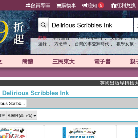
會員專區
購物車
通知
紅利兌換
5
、
、
、
熱搜：
東野圭吾
The Odyssey
父親節
如
、
、
、
遊錄
方念華
台灣的李登輝時代
數學女孩：
文
簡體
三民東大
電子書
親
英國出版界指標大獎肯定！
/
Delirious Scribbles Ink
us Scribb...
排序