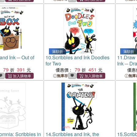
滿額折
滿額折
and Ink ─ Out of
10.
Scribbles and Ink Doodles
11.
Draw 
for Two
Ink ─ Dr
79
391
79
451
Masterpi
：
優惠價：
優惠
無庫存
無庫
somnia: Scribbles in
14.
Scribbles and Ink, the
15.
Scribb