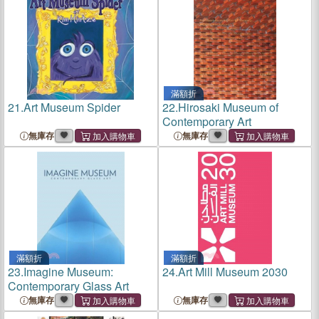
滿額折
21.
Art Museum Spider
22.
Hirosaki Museum of
Contemporary Art
無庫存
無庫存
滿額折
滿額折
23.
Imagine Museum:
24.
Art Mill Museum 2030
Contemporary Glass Art
無庫存
無庫存