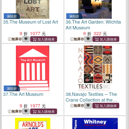
滿額折
滿額折
35.
The Museum of Lost Art
36.
The Art Garden: Wichita
Art Museum
9
1077
9
322
無庫存
無庫存
滿額折
37.
The Art Museum
38.
Navajo Textiles ─ The
Crane Collection at the
9
1977
Denver Museum of Nature &
無庫存
Science
無庫存