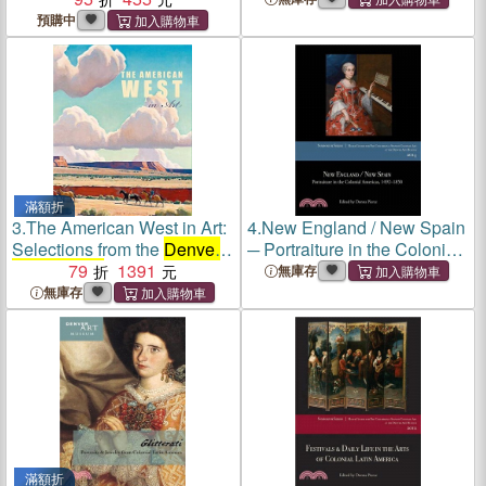
預購中
滿額折
3.
The American West in Art:
4.
New England / New Spain
Selections from the
Denver
─ Portraiture in the Colonial
Art Museum
79
1391
Americas, 1492?850:
無庫存
Papers From the 2014
無庫存
Mayer Center Symposium at
the
Denver Art Museum
滿額折