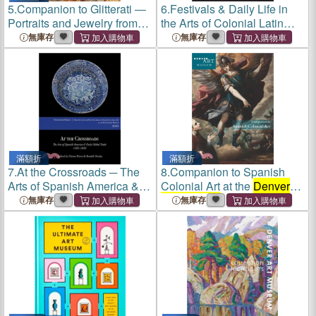
5.
Companion to Glitterati ―
6.
Festivals & Daily Life in
Portraits and Jewelry from
the Arts of Colonial Latin
Colonial Latin America at
America, 1492-1850 ─
無庫存
無庫存
the
Denver Art Museum
Papers from the 2012 Mayer
Center Symposium at the
Denver Art Museum
滿額折
滿額折
7.
At the Crossroads ─ The
8.
Companion to Spanish
Arts of Spanish America &
Colonial Art at the
Denver
Early Global Trade, 1492?
Art Museum
無庫存
無庫存
850: Papers From the 2010
Mayer Center Symposium at
the
Denver Art Museum