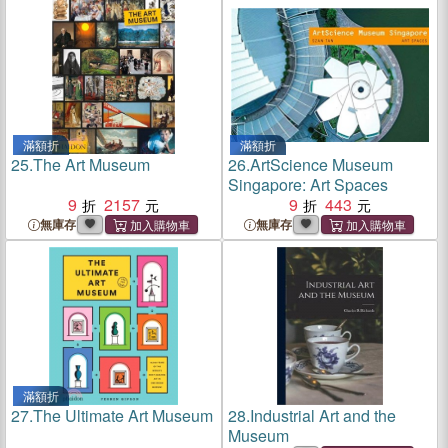
滿額折
滿額折
25.
The Art Museum
26.
ArtScience Museum
Singapore: Art Spaces
9
2157
9
443
無庫存
無庫存
滿額折
27.
The Ultimate Art Museum
28.
Industrial Art and the
Museum