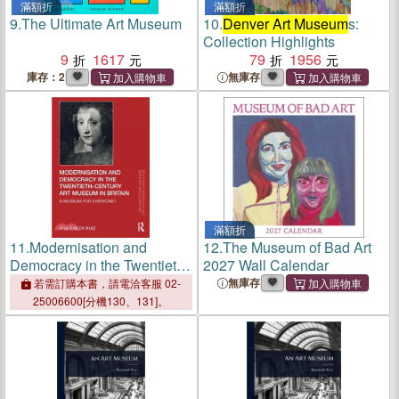
滿額折
滿額折
9.
The Ultimate Art Museum
10.
Denver Art Museum
s:
Collection Highlights
9
1617
79
1956
庫存：2
無庫存
滿額折
11.
Modernisation and
12.
The Museum of Bad Art
Democracy in the Twentieth-
2027 Wall Calendar
Century Art Museum in
無庫存
若需訂購本書，請電洽客服 02-
Britain：A Museum for
25006600[分機130、131]。
Everyone?