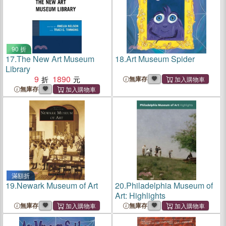
90 折
17.
The New Art Museum
18.
Art Museum Spider
Library
9
1890
無庫存
無庫存
滿額折
19.
Newark Museum of Art
20.
Philadelphia Museum of
Art: Highlights
無庫存
無庫存