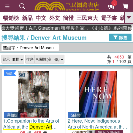
5
暢銷榜
新品
中文
外文
簡體
三民東大
電子書
親子
GO
定！A.F. Steadman 獲年度作家，《史坎德》系列帶你踏上
搜尋結果
/
Denver Art Museum
、
熱搜：
東野圭吾
高希均教授回憶錄
篩選
、
、
、
The Odyssey
父親節
如果歷
關鍵字：Denver Art Museu...
、
、
史是一群喵
暑期推薦
國際布克
、
、
獎 臺灣漫遊錄
方念華
台灣的李
共
4053
筆
顯示
排序
、
、
登輝時代
數學女孩：黎曼猜想
第
1
/ 102
頁
偉大的迷走神經
預購
滿額折
滿額折
1.
Companion to the Arts of
2.
Here, Now: Indigenous
Africa at the
Denver Art
Arts of North America at the
Museum
95
455
Denver Art Museum
無庫存