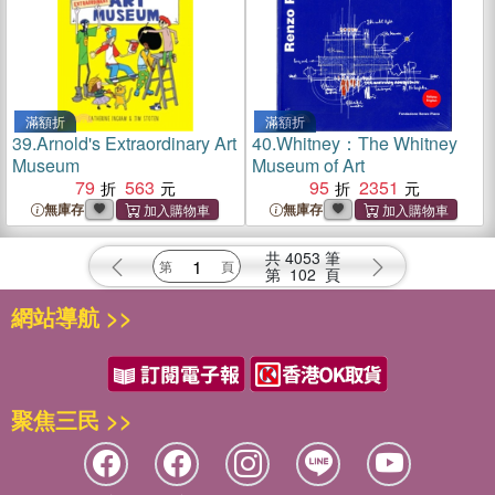
滿額折
滿額折
39.
Arnold's Extraordinary Art
40.
Whitney：The Whitney
Museum
Museum of Art
79
563
95
2351
無庫存
無庫存
共
4053
筆
第
102
頁
網站導航 >>
聚焦三民 >>