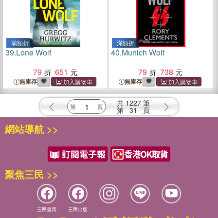
滿額折
滿額折
39.
Lone Wolf
40.
Munich Wolf
79
651
79
738
無庫存
無庫存
共
1227
筆
第
31
頁
網站導航 >>
聚焦三民 >>
三民書局
三民出版