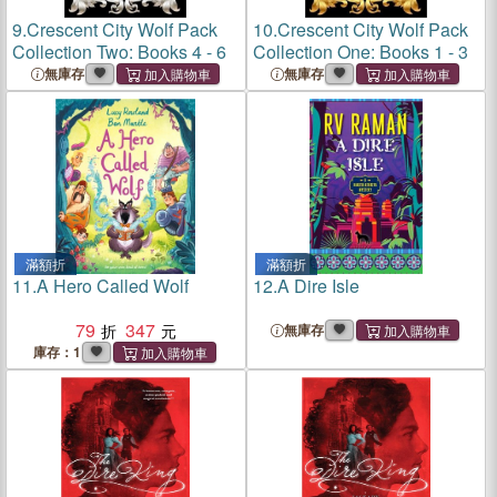
9.
Crescent City Wolf Pack
10.
Crescent City Wolf Pack
Collection Two: Books 4 - 6
Collection One: Books 1 - 3
無庫存
無庫存
滿額折
滿額折
11.
A Hero Called Wolf
12.
A Dire Isle
79
347
無庫存
庫存：1