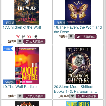
滿額折
滿額折
17.
Children of the Wolf
18.
The Raven, the Wolf, and
the Rose
79
931
預購中
預購中
預購
滿額折
19.
The Wolf Particle
20.
Storm Moon Shifters
Books 1- 3: Paranormal
Wolf-Shifter Mysteries
預購中
無庫存