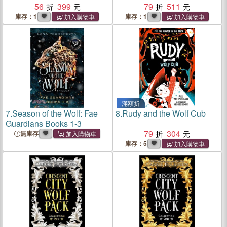
56
399
79
511
庫存：1
庫存：1
滿額折
7.
Season of the Wolf: Fae
8.
Rudy and the Wolf Cub
Guardians Books 1-3
79
304
無庫存
庫存：5