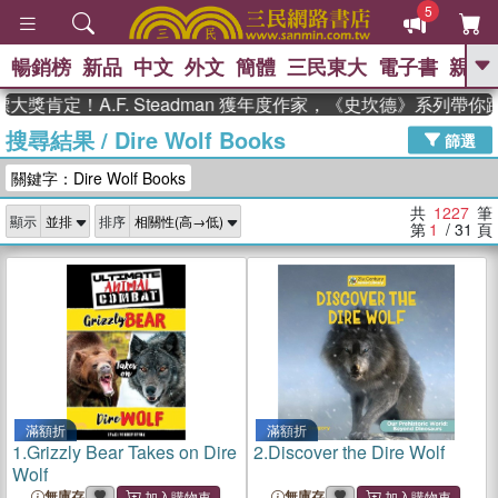
5
暢銷榜
新品
中文
外文
簡體
三民東大
電子書
親子
GO
！A.F. Steadman 獲年度作家，《史坎德》系列帶你踏上熱
搜尋結果
/
Dire Wolf Books
、
、
熱搜：
東野圭吾
The Odyssey
篩選
、
、
父親節
如果歷史是一群喵
暑期
關鍵字：Dire Wolf Books
、
、
推薦
國際布克獎 臺灣漫遊錄
方
、
、
念華
台灣的李登輝時代
數學女
共
1227
筆
顯示
排序
、
孩：黎曼猜想
偉大的迷走神經
第
1
/ 31
頁
滿額折
滿額折
1.
Grizzly Bear Takes on Dire
2.
Discover the Dire Wolf
Wolf
無庫存
無庫存