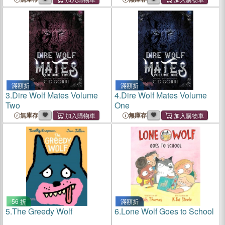
滿額折
滿額折
3.
Dire Wolf Mates Volume
4.
Dire Wolf Mates Volume
Two
One
無庫存
無庫存
56 折
滿額折
5.
The Greedy Wolf
6.
Lone Wolf Goes to School