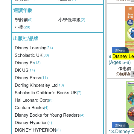
適讀年齡
學齡前
小學低年級
(9)
(2)
小學
(29)
出版社/品牌
Disney Learning
(34)
滿額折
Scholastic UK
(30)
9.
Disney Le
(Ages 5-6)
Disney Pr
(18)
優惠價
DK US
(14)
無庫存
Disney Press
(11)
Dorling Kindersley Ltd
(10)
Scholastic Children's Books UK
(7)
Hal Leonard Corp
(5)
Centum Books
(4)
Disney Books for Young Readers
(4)
Disney-Hyperion
(4)
滿額折
DISNEY HYPERION
(3)
13.
Disney P