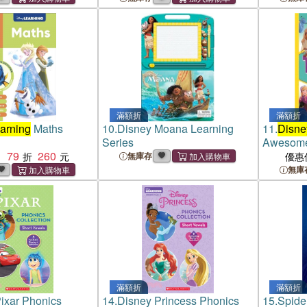
滿額折
滿額折
arning
Maths
10.
Disney Moana Learning
11.
Disne
Series
Awesome
79
260
：
無庫存
優惠
無庫
滿額折
滿額折
ixar Phonics
14.
Disney Princess Phonics
15.
Spide