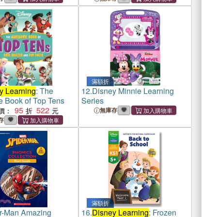
滿額折
y Learning
: The
12.
Disney Minnie Learning
 Book of Top Tens
Series
95
522
價：
無庫存
存
滿額折
r-Man Amazing
16.
Disney Learning
: Frozen