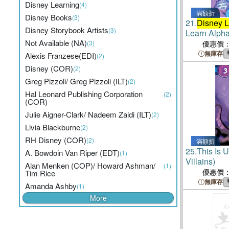
Disney Learning
(4)
滿額折
Disney Books
(3)
21.
Disney L
Disney Storybook Artists
(3)
Learn Alph
Not Available (NA)
(3)
優惠價
無庫存
Alexis Franzese(EDI)
(2)
Disney (COR)
(2)
Greg Pizzoli/ Greg Pizzoli (ILT)
(2)
Hal Leonard Publishing Corporation
(2)
(COR)
Julie Aigner-Clark/ Nadeem Zaidi (ILT)
(2)
Livia Blackburne
(2)
RH Disney (COR)
(2)
滿額折
25.
This Is 
A. Bowdoin Van Riper (EDT)
(1)
Villains)
Alan Menken (COP)/ Howard Ashman/
(1)
優惠價
Tim Rice
無庫存
Amanda Ashby
(1)
More