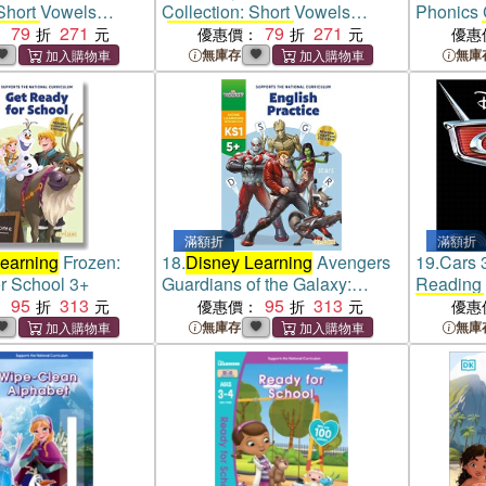
 Short Vowels
Collection: Short Vowels
Phonics C
rning
79
: Bind-Up)
271
(
Disney Learning
79
: Bind-Up)
271
Vowels (
：
優惠價：
優惠
Up)
無庫存
無庫
滿額折
滿額折
earning
Frozen:
18.
Disney Learning
Avengers
19.
Cars 
or School 3+
Guardians of the Galaxy:
Reading 
95
313
English Practice 5+
95
313
Learning
：
優惠價：
優惠
無庫存
無庫