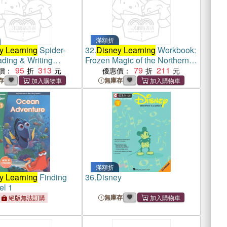
滿額折
y Learning
Spider-
32.
Disney Learning
Workbook:
ding & Writing
Frozen Magic of the Northern
4+
95
313
Spelling
79
211
價：
優惠價：
存
無庫存
滿額折
y Learning
Finding
36.
Disney
el 1
無庫存
絕版無法訂購