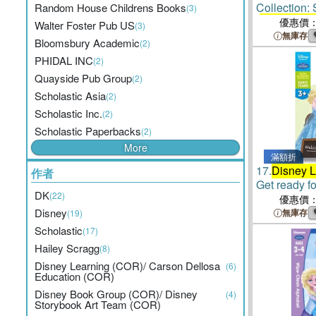
Collection:
Random House Childrens Books
(3)
(
Disney Lea
優惠價
Walter Foster Pub US
(3)
無庫存
Bloomsbury Academic
(2)
PHIDAL INC
(2)
Quayside Pub Group
(2)
Scholastic Asia
(2)
Scholastic Inc.
(2)
Scholastic Paperbacks
(2)
More
滿額折
17.
Disney L
作者
Get ready f
DK
(22)
優惠價
Disney
無庫存
(19)
Scholastic
(17)
Hailey Scragg
(8)
Disney Learning (COR)/ Carson Dellosa
(6)
Education (COR)
Disney Book Group (COR)/ Disney
(4)
Storybook Art Team (COR)