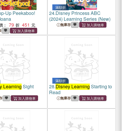
滿額折
p-Up Peekaboo!
24.
Disney Princess ABC
Moana
(2024) Learning Series (New)
79
451
價：
無庫存
3
滿額折
y Learning
Sight
28.
Disney Learning
Starting to
Read
存
無庫存