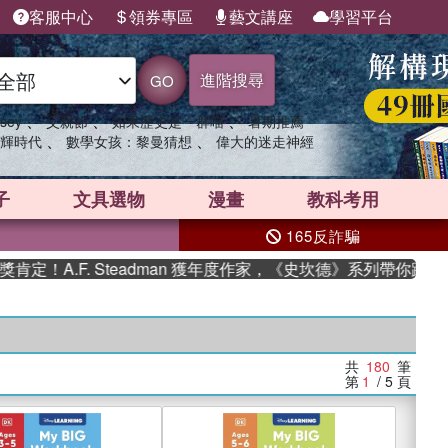
客服中心
領券專區
藝文講座
學習平台
進階搜尋
GO
、
、
、
sey
父親節
如果歷史是一群喵
暑期推薦
、
、
輝時代
數學女孩：黎曼猜想
偉大的迷走神經
子
文具選物
漫畫
教科考用
165反詐騙
F. Steadman 獲年度作家，《史坎德》系列帶你踏上熱血奇幻
共
180
筆
第
1
/ 5
頁