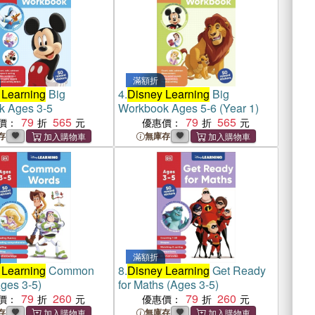
滿額折
 Learning
Big
4.
Disney Learning
Big
k Ages 3-5
Workbook Ages 5-6 (Year 1)
79
565
79
565
價：
優惠價：
存
無庫存
滿額折
 Learning
Common
8.
Disney Learning
Get Ready
ges 3-5)
for Maths (Ages 3-5)
79
260
79
260
價：
優惠價：
存
無庫存