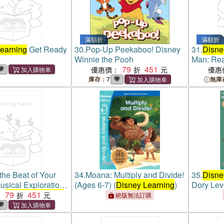
滿額折
滿額折
earning
Get Ready
30.
Pop-Up Peekaboo! Disney
31.
Disne
Winnie the Pooh
Man: Rea
79
451
Practice 
優惠價：
優惠
庫存：7
無庫
the Beat of Your
34.
Moana: Multiply and Divide!
35.
Disne
usical Exploration
(Ages 6-7) (
Disney Learning
)
Dory Lev
ok
79
Disney Learning
451
：
絕版無法訂購