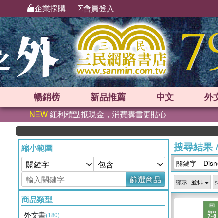
企業採購
會員登入
暢銷榜
新品
推薦
中文
外
NEW
紅利積點抵現金，消費購書更貼心
搜尋結果
縮小範圍
關鍵字：Disney
篩選商品
顯示
商品類型
外文書
(180)