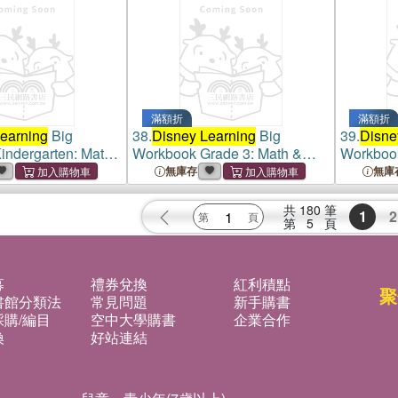
滿額折
滿額折
earning
Big
38.
Disney Learning
Big
39.
Disne
indergarten: Math
Workbook Grade 3: Math &
Workbook
orkbook for Kids
English Workbook for Kids
English 
無庫存
無庫
Curriculum-Based
Aged 8-9, Curriculum-Based
Aged 7-9
共
180
筆
1
2
第
5
頁
募
禮券兌換
紅利積點
聚
書館分類法
常見問題
新手購書
購/編目
空中大學購書
企業合作
換
好站連結