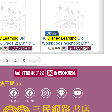
滿額折
y Learning
Big
40.
Disney Learning
Big
 Grade 2: Math &
Workbook Preschool: Math &
Workbook for Kids
English Workbook for Kids
存
無庫存
, Curriculum-Based
Aged 3-5, Curriculum-Based
3
4
5
焦三民 >>
三民書局
三民出版