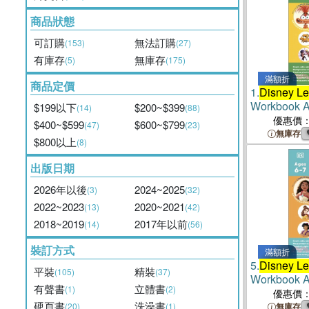
商品狀態
可訂購
無法訂購
(153)
(27)
有庫存
無庫存
(5)
(175)
滿額折
商品定價
1.
Disney Le
Workbook Ag
$199以下
$200~$399
(14)
(88)
優惠價
$400~$599
$600~$799
(47)
(23)
無庫存
$800以上
(8)
出版日期
2026年以後
2024~2025
(3)
(32)
2022~2023
2020~2021
(13)
(42)
2018~2019
2017年以前
(14)
(56)
裝訂方式
滿額折
5.
Disney Le
平裝
精裝
(105)
(37)
Workbook Ag
有聲書
立體書
(1)
(2)
優惠價
硬頁書
洗澡書
(20)
(1)
無庫存