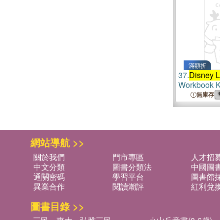
滿額折
37.
Disney L
Workbook K
& English W
無庫存
Aged 5-6, 
網站導航 >>
關於我們
門市專區
人才招
中文分類
圖書分類法
中國圖
通關密碼
學習平台
圖書館採
異業合作
閱讀潮評
紅利兌
圖書目錄 >>