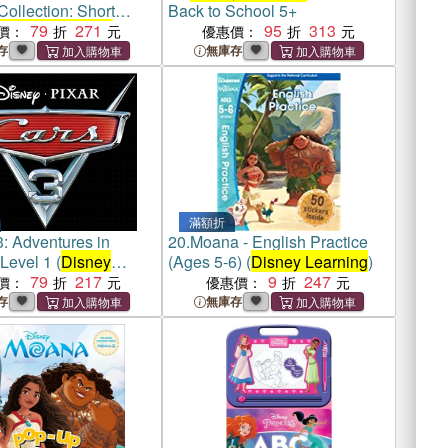
ollection: Short
Back to School 5+
Disney Learning
79
271
Bind-
95
313
價：
優惠價：
存
無庫存
滿額折
3: Adventures in
20.
Moana - English Practice
Level 1 (
Disney
(Ages 5-6) (
Disney Learning
)
)
79
217
9
247
價：
優惠價：
存
無庫存