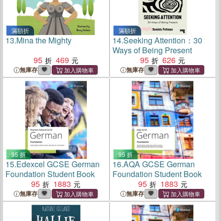
滿額折
滿額折
13.
Mina the Mighty
14.
Seeking Attention：30
Ways of Being Present
95
469
95
626
無庫存
無庫存
95 折
95 折
15.
Edexcel GCSE German
16.
AQA GCSE German
Foundation Student Book
Foundation Student Book
95
1883
95
1883
無庫存
無庫存