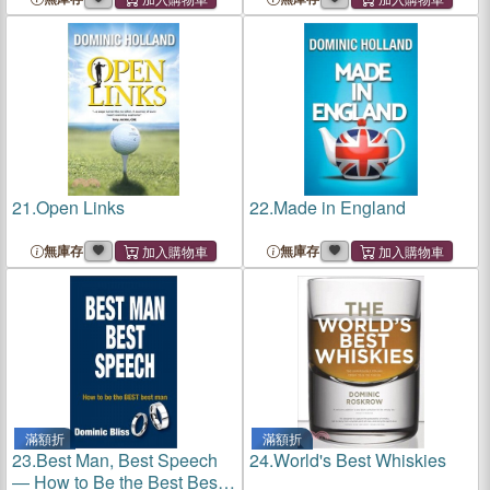
21.
Open Links
22.
Made in England
無庫存
無庫存
滿額折
滿額折
23.
Best Man, Best Speech
24.
World's Best Whiskies
― How to Be the Best Best