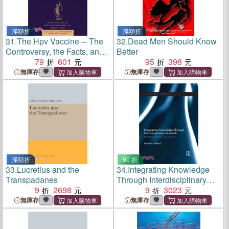
滿額折
滿額折
31.
The Hpv Vaccine ─ The
32.
Dead Men Should Know
Controversy, the Facts, and
Better
the Untold Dangers of Mass
79
601
95
398
Vaccination
無庫存
無庫存
滿額折
90 折
33.
Lucretius and the
34.
Integrating Knowledge
Transpadanes
Through Interdisciplinary
9
2698
Research ─ Problems of
9
3023
Theory and Practice
無庫存
無庫存