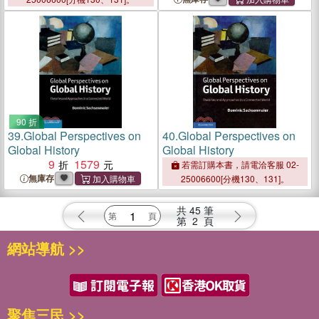
90 折
39.
Global Perspectives on
40.
Global Perspectives on
Global History
Global History
9
1579
若需訂購本書，請電洽客服 02-
無庫存
25006600[分機130、131]。
共
45
筆
第
2
頁
網站導航 >>
聚焦三民 >>