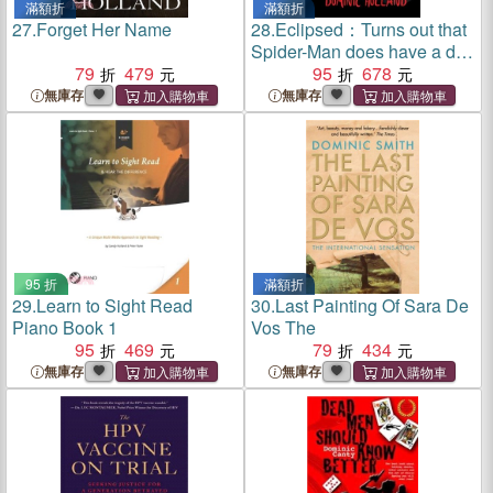
滿額折
滿額折
27.
Forget Her Name
28.
Eclipsed：Turns out that
Spider-Man does have a dad
79
479
after all
95
678
無庫存
無庫存
95 折
滿額折
29.
Learn to Sight Read
30.
Last Painting Of Sara De
Piano Book 1
Vos The
95
469
79
434
無庫存
無庫存