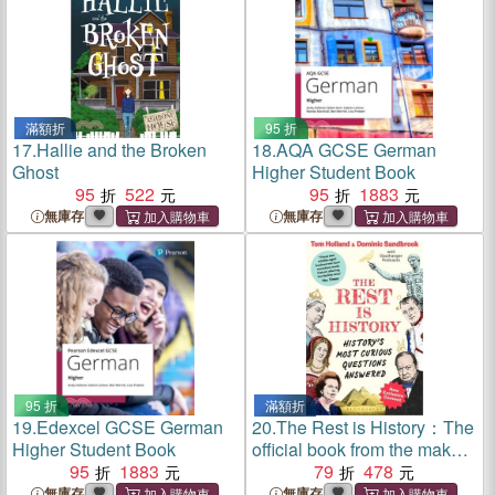
滿額折
95 折
17.
Hallie and the Broken
18.
AQA GCSE German
Ghost
Higher Student Book
95
522
95
1883
無庫存
無庫存
95 折
滿額折
19.
Edexcel GCSE German
20.
The Rest is History：The
Higher Student Book
official book from the makers
95
1883
of the hit podcast
79
478
無庫存
無庫存