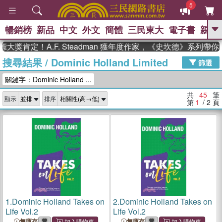
5
暢銷榜
新品
中文
外文
簡體
三民東大
電子書
親子
GO
定！A.F. Steadman 獲年度作家，《史坎德》系列帶你踏上
搜尋結果
/
Dominic Holland Limited
、
、
熱搜：
東野圭吾
The Odyssey
篩選
、
、
父親節
如果歷史是一群喵
暑期
關鍵字：Dominic Holland ...
、
、
推薦
國際布克獎 臺灣漫遊錄
方
、
、
念華
台灣的李登輝時代
數學女
共
45
筆
顯示
排序
、
孩：黎曼猜想
偉大的迷走神經
第
1
/ 2
頁
1.
Dominic Holland Takes on
2.
Dominic Holland Takes on
Life Vol.2
Life Vol.2
無庫存
無庫存