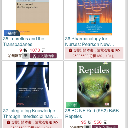
滿額折
35.
Lucretius and the
36.
Pharmacology for
Transpadanes
Nurses: Pearson New
9
1078
International Edition：A
若需訂購本書，請電洽客服 02-
Pathophysiologic Approach
無庫存
25006600[分機130、131]。
95 折
37.
Integrating Knowledge
38.
BC NF Red (KS2) B/5B
Through Interdisciplinary
Reptiles
Research ─ Problems of
95
556
若需訂購本書，請電洽客服 02-
Theory and Practice
無庫存
25006600[分機130、131]。