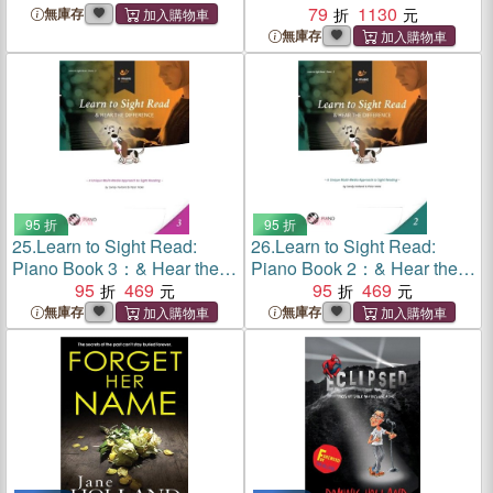
Man
79
1130
無庫存
無庫存
95 折
95 折
25.
Learn to Sight Read:
26.
Learn to Sight Read:
Piano Book 3：& Hear the
Piano Book 2：& Hear the
Difference
95
469
Difference
95
469
無庫存
無庫存