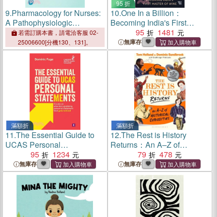
95 折
9.
Pharmacology for Nurses:
10.
One In a Billion：
A Pathophysiologic
Becoming India's First
Approach, Global Edition
Master of Wine
95
1481
若需訂購本書，請電洽客服 02-
無庫存
25006600[分機130、131]。
滿額折
滿額折
11.
The Essential Guide to
12.
The Rest is History
UCAS Personal
Returns：An A–Z of
Statements：Create an
95
1234
Historical Curiosities
79
478
Attention-Grabbing Personal
無庫存
無庫存
Statement That Gets Noticed