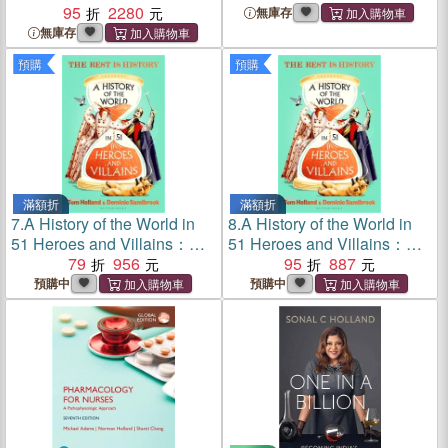
95
2280
How to Begin (How to
無庫存
Successfully Start and
無庫存
Maintain a Limited Liability
預購
預購
Company)
滿額折
滿額折
7.
A History of the World in
8.
A History of the World in
51 Heroes and Villains：
51 Heroes and Villains：
The rip-roaring new book
79
956
The rip-roaring new book
95
887
from the hosts of The Rest is
from the hosts of The Rest is
預購中
預購中
History
History