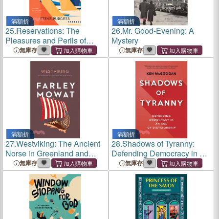
滿額折
滿額折
25.
Reservations: The
26.
Mr. Good-Evening: A
Pleasures and Perils of
Mystery
Travel
無庫存
無庫存
滿額折
滿額折
27.
Westviking: The Ancient
28.
Shadows of Tyranny:
Norse in Greenland and
Defending Democracy in an
North America
Age of Dictatorship
無庫存
無庫存