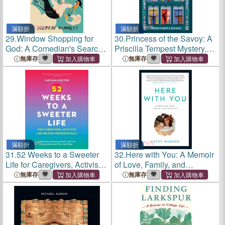
滿額折
滿額折
29.
Window Shopping for
30.
Princess of the Savoy: A
God: A Comedian's Search
Priscilla Tempest Mystery,
for Meaning
Book 3
無庫存
無庫存
滿額折
滿額折
31.
52 Weeks to a Sweeter
32.
Here with You: A Memoir
Life for Caregivers, Activists
of Love, Family, and
and Helping Professionals:
Addiction
無庫存
無庫存
A Workbook of Emotional
Hacks, Self-Care
Experiments and Other
Good Id