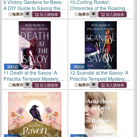
9.
Victory Gardens for Bees:
10.
Curling Rocks!:
A DIY Guide to Saving the
Chronicles of the Roaring
Bees, Revised Edition
Game
無庫存
無庫存
滿額折
滿額折
11.
Death at the Savoy: A
12.
Scandal at the Savoy: A
Priscilla Tempest Mystery,
Priscilla Tempest Mystery,
Book 1
Book 2
無庫存
無庫存