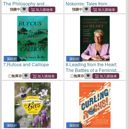
The Philosophy and
Nokomis: Tales from
Practice of Living Well on a
Canada and Elsewhere
預購中
預購中
Small Budget
滿額折
滿額折
7.
Rufous and Calliope
8.
Leading from the Heart:
The Battles of a Feminist,
Union Leader and Politician
無庫存
無庫存
滿額折
滿額折