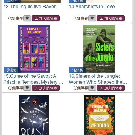
滿額折
滿額折
13.
The Inquisitive Raven
14.
Anarchists in Love
無庫存
無庫存
滿額折
滿額折
15.
Curse of the Savoy: A
16.
Sisters of the Jungle:
Priscilla Tempest Mystery,
Women Who Shaped the
Book 4
Science of Wild Primates
無庫存
無庫存