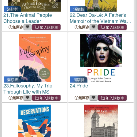
滿額折
滿額折
21.
The Animal People
22.
Dear Da-Lê: A Father's
Choose a Leader
Memoir of the Vietnam War
and the Iranian Revolution
無庫存
無庫存
滿額折
滿額折
23.
Fallosophy: My Trip
24.
Pride
Through Life with MS
無庫存
無庫存