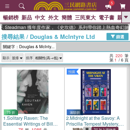
5
暢銷榜
新品
中文
外文
簡體
三民東大
電子書
親子
GO
eadman 獲年度作家，《史坎德》系列帶你踏上熱血奇幻旅程
搜尋結果
/
Douglas & McIntyre Ltd
、
熱搜：
東野圭吾
高希均教授回憶錄
篩選
、
、
、
The Odyssey
父親節
如果歷
關鍵字：Douglas & McInty...
、
、
史是一群喵
暑期推薦
國際布克
、
、
獎 臺灣漫遊錄
方念華
台灣的李
共
220
筆
顯示
排序
、
、
登輝時代
數學女孩：黎曼猜想
第
1
/ 6
頁
偉大的迷走神經
預購
75 折
滿額折
1.
Solitary Raven: The
2.
Midnight at the Savoy: A
Essential Writings of Bill
Priscilla Tempest Mystery,
Reid
75
1085
Book 5
預購中