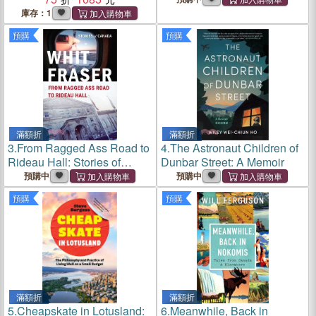
庫存：1
預購
預購
滿額折
滿額折
3.
From Ragged Ass Road to
4.
The Astronaut Children of
Rideau Hall: Stories of
Dunbar Street: A Memoir
Canada
預購中
預購中
預購
預購
滿額折
滿額折
5.
Cheapskate in Lotusland:
6.
Meanwhile, Back in