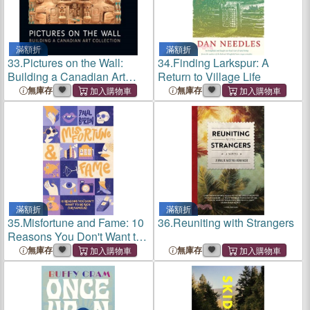
滿額折
滿額折
33.
Pictures on the Wall:
34.
Finding Larkspur: A
Building a Canadian Art
Return to Village Life
Collection
無庫存
無庫存
滿額折
滿額折
35.
Misfortune and Fame: 10
36.
Reuniting with Strangers
Reasons You Don't Want to
Be Rich (or Famous)
無庫存
無庫存