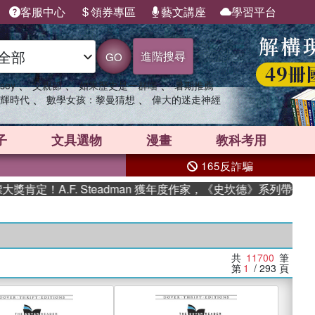
客服中心
領券專區
藝文講座
學習平台
進階搜尋
GO
、
、
、
sey
父親節
如果歷史是一群喵
暑期推薦
、
、
輝時代
數學女孩：黎曼猜想
偉大的迷走神經
子
文具選物
漫畫
教科考用
165反詐騙
.F. Steadman 獲年度作家，《史坎德》系列帶你踏上熱血奇
共
11700
筆
第
1
/ 293
頁