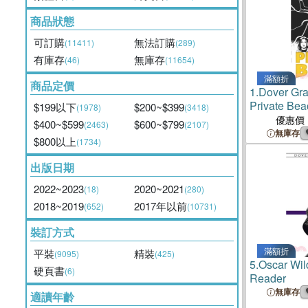
商品狀態
可訂購
無法訂購
(11411)
(289)
有庫存
無庫存
(46)
(11654)
滿額折
商品定價
1.
Dover Gra
Private Bea
$199以下
$200~$399
(1978)
(3418)
優惠價
$400~$599
$600~$799
(2463)
(2107)
無庫存
$800以上
(1734)
出版日期
2022~2023
2020~2021
(18)
(280)
2018~2019
2017年以前
(652)
(10731)
裝訂方式
滿額折
平裝
精裝
(9095)
(425)
5.
Oscar Wil
硬頁書
(6)
Reader
無庫存
適讀年齡