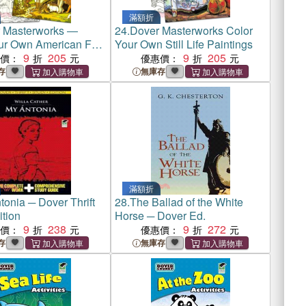
滿額折
 Masterworks ―
24.
Dover Masterworks Color
ur Own American Folk
Your Own Still Life Paintings
ings
9
205
9
205
惠價：
優惠價：
存
無庫存
滿額折
tonia ─ Dover Thrift
28.
The Ballad of the White
ition
Horse ─ Dover Ed.
9
238
9
272
惠價：
優惠價：
存
無庫存