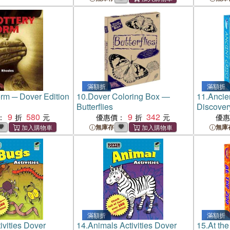
滿額折
滿額折
orm ─ Dover Edition
10.
Dover Coloring Box ―
11.
Ancie
Butterflies
Discovery
9
580
9
342
：
優惠價：
優
無庫存
無庫
滿額折
滿額折
ivities Dover
14.
Animals Activities Dover
15.
At th