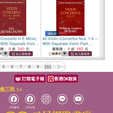
滿額折
 Concerto in E Minor,
40.
Violin Concertos Nos. 1-5 ─
 With Separate Violin
With Separate Violin Part:
ver Performance
9
340
Dover Performance Edition
9
682
惠價：
優惠價：
存
無庫存
5
6
7
8
9
293
焦三民 >>
三民書局
三民出版