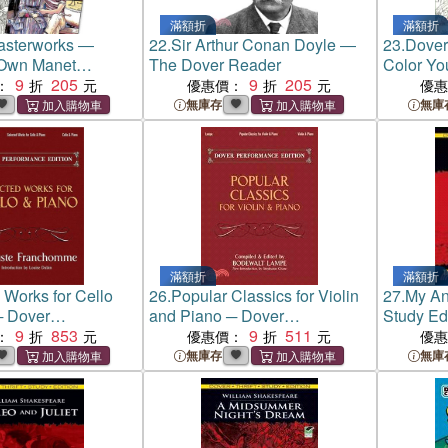
滿額折
滿額折
asterworks ―
22.
Sir Arthur Conan Doyle ―
23.
Dover
 Own Manet
The Dover Reader
Color Yo
9
205
9
205
Art Paint
：
優惠價：
優
無庫存
無庫
滿額折
滿額折
 Works for Cello
26.
Popular Classics for Violin
27.
My An
─ Dover
and Piano ─ Dover
Study Ed
 Edition
9
853
Performance Edition
9
511
：
優惠價：
優
無庫存
無庫