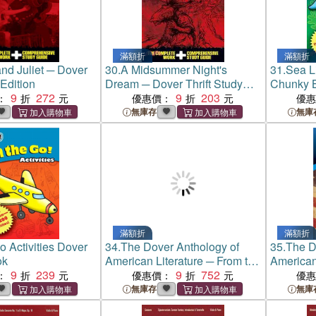
滿額折
滿額折
d Juliet ─ Dover
30.
A Midsummer Night's
31.
Sea Li
 Edition
Dream ─ Dover Thrift Study
Chunky 
9
272
Edition
9
203
：
優惠價：
優
無庫存
無庫
滿額折
滿額折
o Activities Dover
34.
The Dover Anthology of
35.
The D
ok
American Literature ─ From the
American
9
239
Origins Through the Civil War
9
752
1865 to 
：
優惠價：
優
無庫存
無庫