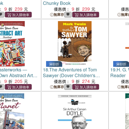
ok
Chunky Book
9
239
9
239
：
優惠價：
優
無庫存
無庫
滿額折
滿額折
asterworks ―
18.
The Adventures of Tom
19.
H. G.
Own Abstract Art
Sawyer (Dover Children's
Reader
9
205
Evergreen Classics)
9
274
：
優惠價：
優
無庫存
無庫