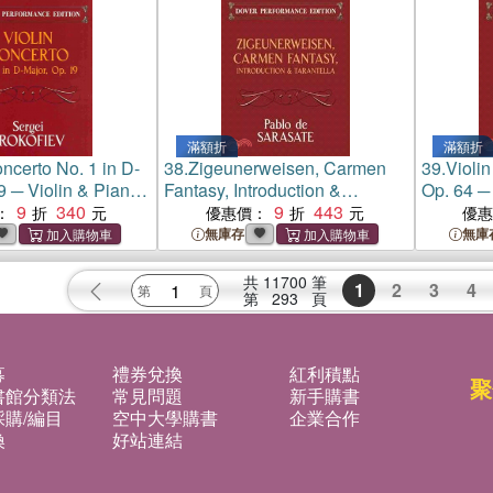
滿額折
滿額折
oncerto No. 1 in D-
38.
Zigeunerweisen, Carmen
39.
Violin
9 ─ Violin & Piano:
Fantasy, Introduction &
Op. 64 ─
rmance Edition
9
340
Tarantella ─ With Separate
9
443
Part: Do
：
優惠價：
優
Violin Part, Dover Performance
Edition
無庫存
無庫
Edition
共
11700
筆
1
2
3
4
第
293
頁
募
禮券兌換
紅利積點
聚
書館分類法
常見問題
新手購書
購/編目
空中大學購書
企業合作
換
好站連結