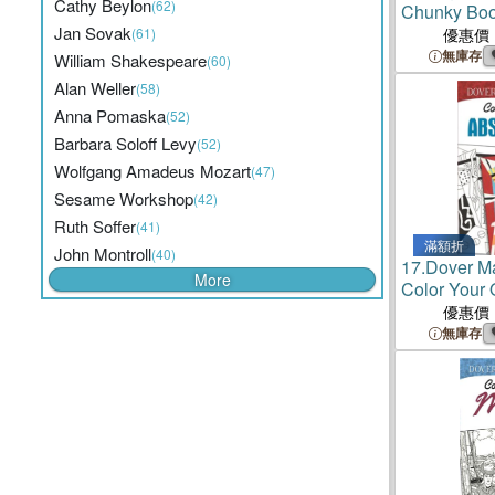
Cathy Beylon
(62)
Chunky Bo
Jan Sovak
(61)
優惠價
無庫存
William Shakespeare
(60)
Alan Weller
(58)
Anna Pomaska
(52)
Barbara Soloff Levy
(52)
Wolfgang Amadeus Mozart
(47)
Sesame Workshop
(42)
Ruth Soffer
(41)
滿額折
John Montroll
(40)
17.
Dover M
More
Color Your 
Paintings
優惠價
無庫存