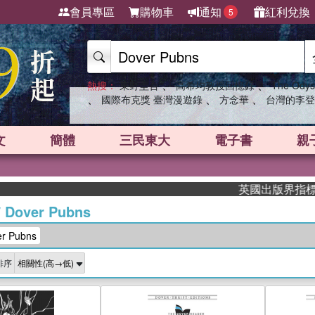
會員專區
購物車
通知
紅利兌換
5
、
、
熱搜：
東野圭吾
高希均教授回憶錄
The Odys
、
、
、
國際布克獎 臺灣漫遊錄
方念華
台灣的李登
文
簡體
三民東大
電子書
親
英國出版界指標大獎肯定！A
/
Dover Pubns
 Pubns
排序