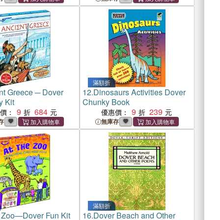
滿額折
nt Greece ─ Dover
12.
Dinosaurs Activities Dover
 Kit
Chunky Book
9
684
9
239
惠價：
優惠價：
存
無庫存
滿額折
e Zoo—Dover Fun Kit
16.
Dover Beach and Other