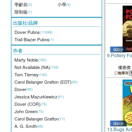
學齡前
小學
(4)
(4)
限制級
(1)
出版社/品牌
Dover Pubns
(11699)
Trail Blazer Pubns
(1)
滿額折
作者
9.
Pottery F
Marty Noble
(185)
Not Available (NA)
優惠價
(159)
無庫存
Tom Tierney
(145)
Carol Belanger Grafton (EDT)
(90)
Dover
(90)
Jessica Mazurkiewicz
(81)
Dover (COR)
(76)
John Green
(75)
Carol Belanger Grafton
(71)
滿額折
A. G. Smith
(68)
13.
Bugs Act