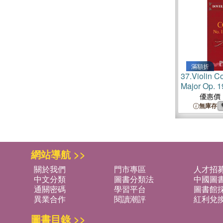
滿額折
37.
Violin C
Major Op. 1
Dover Perfo
優惠價
無庫存
網站導航 >>
關於我們
門市專區
人才招
中文分類
圖書分類法
中國圖
通關密碼
學習平台
圖書館採
異業合作
閱讀潮評
紅利兌
圖書目錄 >>