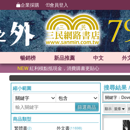
企業採購
會員登入
暢銷榜
新品
推薦
中文
外
NEW
紅利積點抵現金，消費購書更貼心
搜尋結果
縮小範圍
關鍵字：Dover
篩選商品
顯示
商品類型
繁體書
外文書
(2)
(11698)