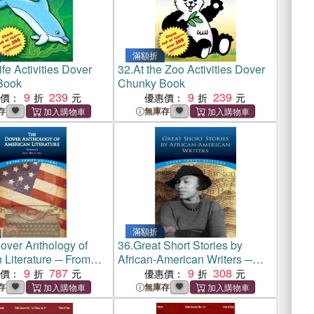
滿額折
fe Activities Dover
32.
At the Zoo Activities Dover
Book
Chunky Book
9
239
9
239
惠價：
優惠價：
存
無庫存
滿額折
over Anthology of
36.
Great Short Stories by
 Literature ─ From
African-American Writers ─
1922
9
787
Dover Thrift Edition
9
308
惠價：
優惠價：
存
無庫存