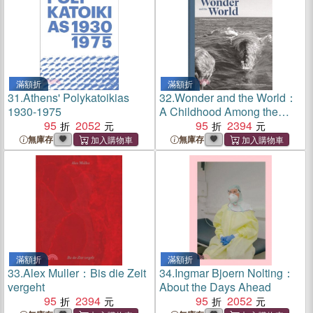
滿額折
滿額折
31.
Athens' Polykatoikias
32.
Wonder and the World：
1930-1975
A Childhood Among the
95
2052
Species
95
2394
無庫存
無庫存
滿額折
滿額折
33.
Alex Muller：Bis die Zeit
34.
Ingmar Bjoern Nolting：
vergeht
About the Days Ahead
95
2394
95
2052