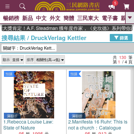
5
暢銷榜
新品
中文
外文
簡體
三民東大
電子書
親子
GO
！A.F. Steadman 獲年度作家，《史坎德》系列帶你踏上熱
搜尋結果
/
DruckVerlag Kettler
、
、
熱搜：
東野圭吾
The Odyssey
篩選
、
、
父親節
如果歷史是一群喵
暑期
關鍵字：DruckVerlag Kett...
、
、
推薦
國際布克獎 臺灣漫遊錄
方
、
、
念華
台灣的李登輝時代
數學女
共
130
筆
顯示
排序
、
孩：黎曼猜想
偉大的迷走神經
第
1
/ 4
頁
預購
預購
滿額折
滿額折
1.
Rebecca Louise Law:
2.
Manifesta 16 Ruhr: This is
State of Nature
not a church：Catalogue
95
1995
95
912