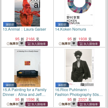
滿額折
滿額折
13.
Animal：Laura Gaiser
14.
Koken Nomura
95
2166
95
1938
無庫存
無庫存
滿額折
滿額折
15.
A Painting for a Family
16.
Rico Puhlmann：
Dinner：Alina and Jeff
Fashion Photography 50s–
Bliumis
95
1596
90s
95
2337
無庫存
無庫存