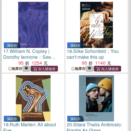
滿額折
滿額折
17.
William N. Copley |
18.
Silke Schonfeld：You
Dorothy Iannone：See
can't make this up
Yourself as Lovers See You
95
1254
95
1140
無庫存
無庫存
滿額折
滿額折
19.
Ruth Marten: All about
20.
Sitara Thalia Ambrosio:
Eve
Fragile As Glass