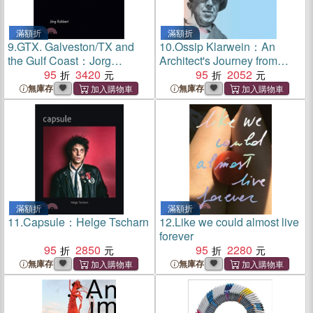
滿額折
滿額折
9.
GTX. Galveston/TX and
10.
Ossip Klarwein：An
the Gulf Coast：Jorg
Architect's Journey from
Rubbert
95
3420
Berlin to Jerusalem
95
2052
無庫存
無庫存
滿額折
滿額折
11.
Capsule：Helge Tscharn
12.
Like we could almost live
forever
95
2850
95
2280
無庫存
無庫存