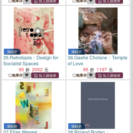
無庫存
無庫存
滿額折
滿額折
35.
Retrotopia：Design for
36.
Gaelle Choisne：Temple
Socialist Spaces
of Love
95
2052
95
1197
無庫存
無庫存
滿額折
滿額折
37.
Elias Wessel：
38.
Roland Boden：