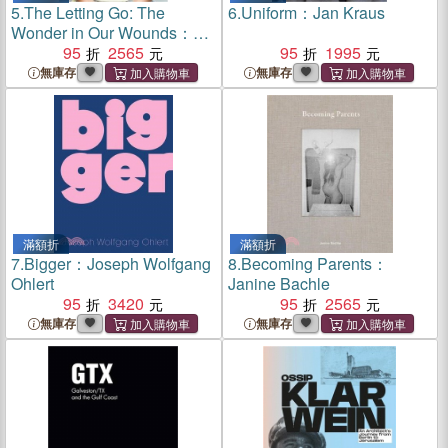
5.
The Letting Go: The
6.
Uniform：Jan Kraus
Wonder in Our Wounds：
Natascha Stellmach
95
2565
95
1995
無庫存
無庫存
滿額折
滿額折
7.
Bigger：Joseph Wolfgang
8.
Becoming Parents：
Ohlert
Janine Bachle
95
3420
95
2565
無庫存
無庫存