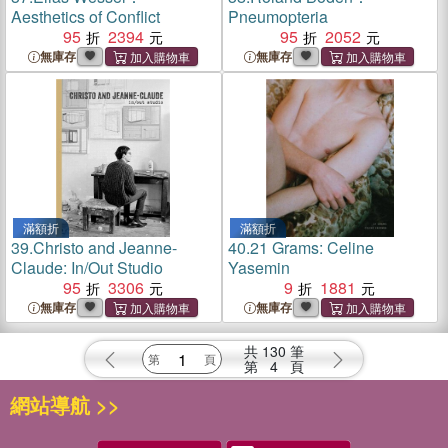
Aesthetics of Conflict
Pneumopteria
95
2394
95
2052
無庫存
無庫存
滿額折
滿額折
39.
Christo and Jeanne-
40.
21 Grams: Celine
Claude: In/Out Studio
Yasemin
95
3306
9
1881
無庫存
無庫存
共
130
筆
第
4
頁
網站導航 >>