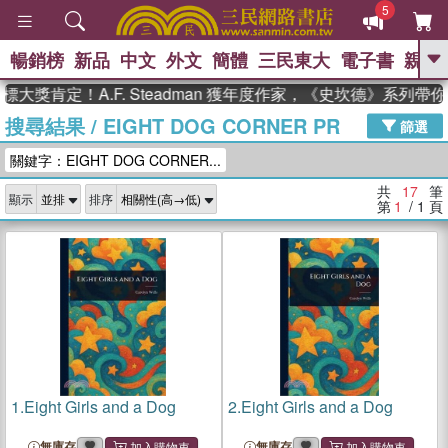
5
暢銷榜
新品
中文
外文
簡體
三民東大
電子書
親子
GO
獎肯定！A.F. Steadman 獲年度作家，《史坎德》系列帶你
搜尋結果
/
EIGHT DOG CORNER PR
、
熱搜：
東野圭吾
高希均教授回憶錄
篩選
、
、
、
The Odyssey
父親節
如果歷
關鍵字：EIGHT DOG CORNER...
、
、
史是一群喵
暑期推薦
國際布克
、
、
獎 臺灣漫遊錄
方念華
台灣的李
共
17
筆
顯示
排序
、
、
登輝時代
數學女孩：黎曼猜想
第
1
/ 1
頁
偉大的迷走神經
1.
Eight Girls and a Dog
2.
Eight Girls and a Dog
無庫存
無庫存