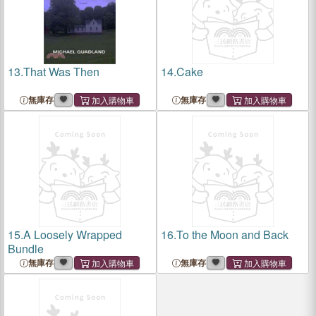
13.
That Was Then
14.
Cake
無庫存
無庫存
15.
A Loosely Wrapped
16.
To the Moon and Back
Bundle
無庫存
無庫存