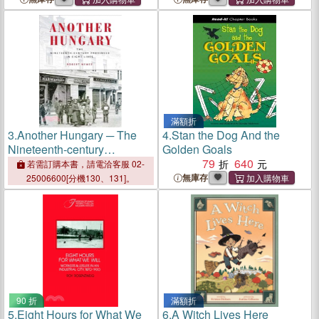
滿額折
3.
Another Hungary ─ The
4.
Stan the Dog And the
Nineteenth-century
Golden Goals
Provinces in Eight Lives
79
640
若需訂購本書，請電洽客服 02-
無庫存
25006600[分機130、131]。
90 折
滿額折
5.
Eight Hours for What We
6.
A Witch Lives Here