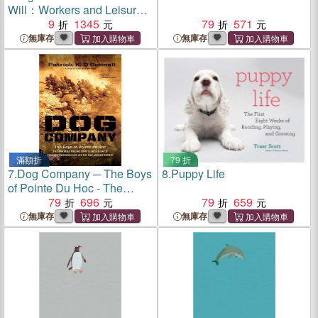
Will：Workers and Leisure
in an Industrial City, 1870–
9
1345
79
571
1920
無庫存
無庫存
滿額折
79 折
7.
Dog Company ─ The Boys
8.
Puppy Life
of Pointe Du Hoc - The
Rangers Who Accomplished
79
696
79
659
D-Day's Toughest Mission
無庫存
無庫存
and Led the Way Across
Europe